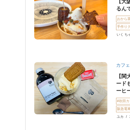
【大
るんで
おから
手作り
いく ち
カフェ
【関
ードも
ーヒ
#吹田
阪急電
ユカ