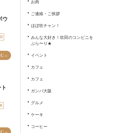
お肉
ご連絡・ご挨拶
ボウ
ほぼ吹チャン！
前
みんな大好き！吹田のコンビニを
ぶら〜り★
イベント
読む→
カフェ
カフェ
ート
ガンバ大阪
グルメ
東
ケーキ
コーヒー
読む→