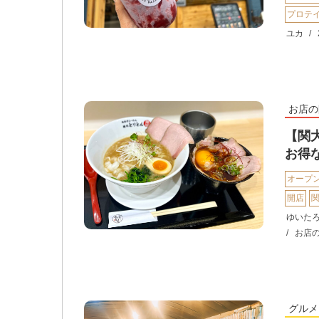
プロテ
ユカ
お店の
【関
お得
オープ
開店
ゆいた
お店
グルメ