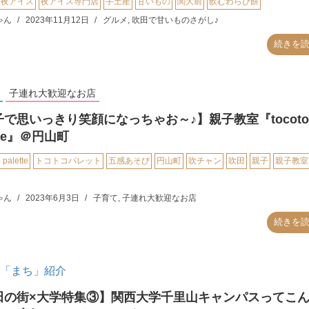
夜アイス
夜アイス専門店
手土産
甘いもの
関大前
飲むわらび餅
ゃん
2023年11月12日
グルメ
,
吹田で甘いものさがし♪
続きを
子連れ大歓迎なお店
で思いっきり笑顔になっちゃお～♪】親子教室『tocoto
ette』＠円山町
 palette
トコトコパレット
五感あそび
円山町
吹チャン
吹田
親子
親子教室
ゃん
2023年6月3日
子育て
,
子連れ大歓迎なお店
続きを
「まち」紹介
田の街×大学特集③】関西大学千里山キャンパスってこ