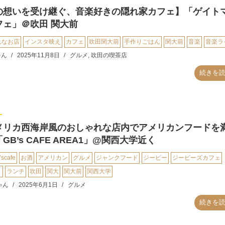
の想いを受け継ぐ、音楽好きの隠れ家カフェ】「ゲイト
フェ」＠吹田 関大前
れなお店
インスタ映え
カフェ
吹田関大前
手作りごはん
関大前
音楽
音楽ラ
ゃん
2025年11月8日
グルメ
,
吹田の喫茶店
続きを
メリカ西海岸風のおしゃれな店内でアメリカンフードを
GB’s CAFE AREA1」@関西大学近く
’scafe
お酒
アメリカン
グルメ
ジャンクフード
ジービー
ジービーズカフェ
ト
ランチ
吹田
関大
関大前
関西大学
ゃん
2025年6月1日
グルメ
続きを