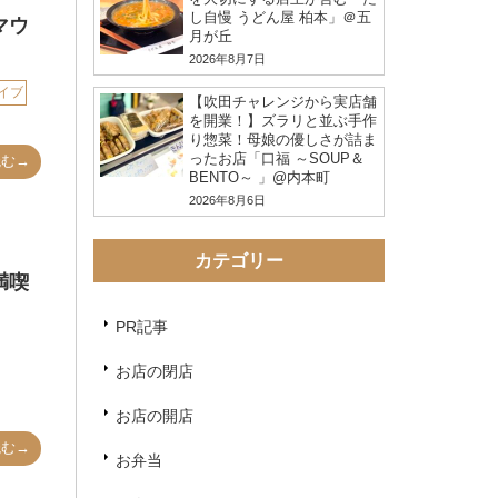
し自慢 うどん屋 柏本」＠五
マウ
月が丘
2026年8月7日
イブ
【吹田チャレンジから実店舗
を開業！】ズラリと並ぶ手作
り惣菜！母娘の優しさが詰ま
ったお店「口福 ～SOUP＆
読む→
BENTO～ 」@内本町
2026年8月6日
カテゴリー
満喫
PR記事
お店の閉店
お店の開店
読む→
お弁当