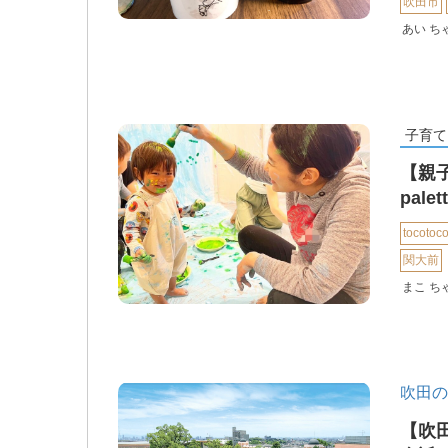
吹田市
あい ち
子育て
【親子
pal
tocotoco
関大前
まこ ち
吹田の
【吹