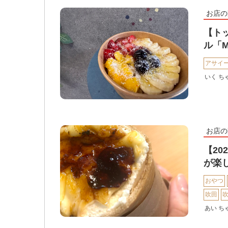
お店の
【ト
ル「M
アサイ
いく ち
お店の
【2
が楽し
おやつ
吹田
あい ち