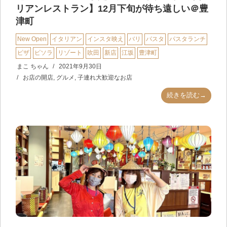
リアンレストラン】12月下旬が待ち遠しい＠豊
津町
New Open
イタリアン
インスタ映え
バリ
パスタ
パスタランチ
ピザ
ピソラ
リゾート
吹田
新店
江坂
豊津町
まこ ちゃん
2021年9月30日
お店の開店
,
グルメ
,
子連れ大歓迎なお店
続きを読む→