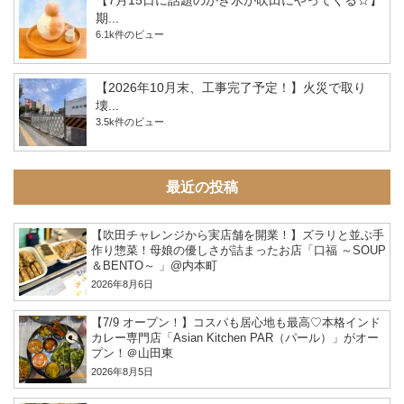
【7月15日に話題のかき氷が吹田にやってくる☆】
期...
6.1k件のビュー
【2026年10月末、工事完了予定！】火災で取り
壊...
3.5k件のビュー
最近の投稿
【吹田チャレンジから実店舗を開業！】ズラリと並ぶ手
作り惣菜！母娘の優しさが詰まったお店「口福 ～SOUP
＆BENTO～ 」@内本町
2026年8月6日
【7/9 オープン！】コスパも居心地も最高♡本格インド
カレー専門店「Asian Kitchen PAR（パール）」がオー
プン！＠山田東
2026年8月5日