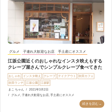
グルメ
子連れ大歓迎なお店
手土産にオススメ
江坂公園近くのおしゃれなインスタ映えもする
クレープ屋さんでシンプルクレープ食べてきた
おしゃれ
インスタ映え
クレープ
テイクアウト
吹田カフェ
吹田ランチ
江坂公園
江坂駅
まこ ちゃん
2021年3月2日
グルメ
,
子連れ大歓迎なお店
,
手土産にオススメ
続きを読む→