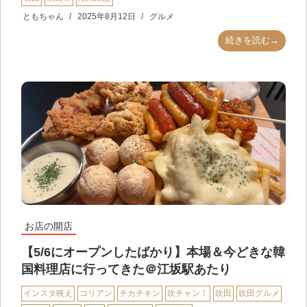
ともちゃん
2025年8月12日
グルメ
続きを読む→
お店の開店
【5/6にオープンしたばかり】本場＆今どきな韓
国料理店に行ってきた＠江坂駅あたり
インスタ映え
コリアン
チカチキン
吹チャン！
吹田
吹田グルメ