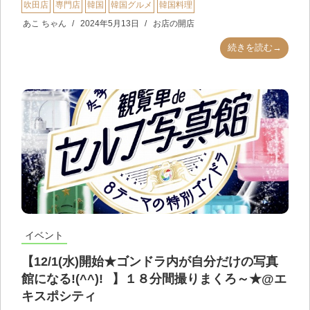
吹田店
専門店
韓国
韓国グルメ
韓国料理
あこ ちゃん
2024年5月13日
お店の開店
続きを読む→
イベント
【12/1(水)開始★ゴンドラ内が自分だけの写真
館になる!(^^)!⠀】１８分間撮りまくろ～★@エ
キスポシティ