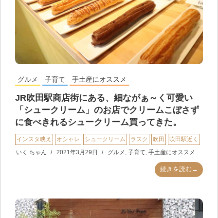
グルメ
子育て
手土産にオススメ
JR吹田駅商店街にある、細ながぁ～く可愛い
「シュークリーム」のお店でクリームこぼさず
に食べきれるシュークリーム買ってきた。
インスタ映え
オシャレ
シュークリーム
ラスク
吹田
吹田駅近く
いく ちゃん
2021年3月29日
グルメ
,
子育て
,
手土産にオススメ
続きを読む→