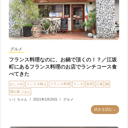
グルメ
フランス料理なのに、お鍋で頂くの！？／江坂
町にあるフランス料理のお店でランチコース食
べてきた
おしゃれ
インスタ映え
フランス料理
ランチ
吹田
江坂
鍋
隠れ家ごはん
いく ちゃん
2021年3月20日
グルメ
続きを読む→