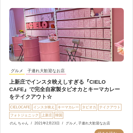
グルメ
子連れ大歓迎なお店
上新庄でインスタ映えしすぎる『CIELO
CAFE』で完全自家製タピオカとキーマカレー
をテイクアウト☆
CIELOCAFE
インスタ映え
キーマカレー
タピオカ
テイクアウト
フォトジェニック
上新庄
韓国
のん ちゃん
2021年2月23日
グルメ
,
子連れ大歓迎なお店