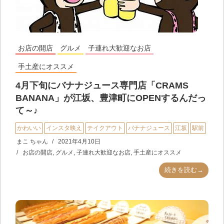
お店の開店
グルメ
子連れ大歓迎なお店
手土産にオススメ
4月下旬にバナナジュース専門店「CRAMS
BANANA」が江坂、豊津町にOPENするんだっ
て～♪
かわいい
インスタ映え
テイクアウト
バナナジュース
江坂
駅前
まこ ちゃん
2021年4月10日
お店の開店
,
グルメ
,
子連れ大歓迎なお店
,
手土産にオススメ
続きを読む→