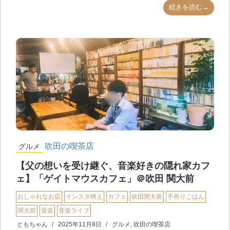
続きを読む→
吹田の喫茶店
グルメ
【父の想いを受け継ぐ、音楽好きの隠れ家カフ
ェ】「ゲイトマウスカフェ」＠吹田 関大前
おしゃれなお店
インスタ映え
カフェ
吹田関大前
手作りごはん
関大前
音楽
音楽ライブ
ともちゃん
2025年11月8日
グルメ
,
吹田の喫茶店