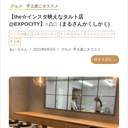
グルメ
手土産にオススメ
【the☆インスタ映えなタルト店
@EXPOCITY】○△□（まるさんかくしかく)
インスタ映え
エキスポシティ
ケーキ
タルト
フォトジェニック
手土産
あい ちゃん
2021年8月2日
グルメ
,
手土産にオススメ
続きを読む→