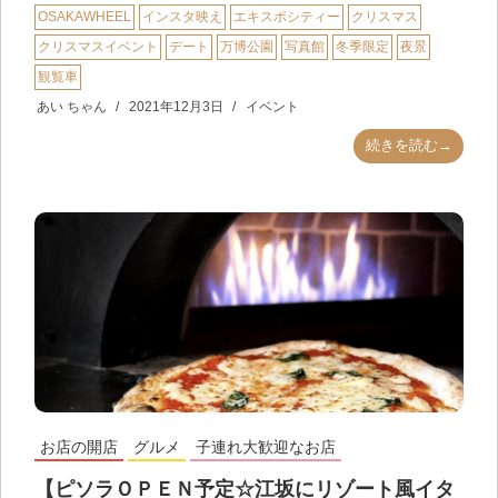
OSAKAWHEEL
インスタ映え
エキスポシティー
クリスマス
クリスマスイベント
デート
万博公園
写真館
冬季限定
夜景
観覧車
あい ちゃん
2021年12月3日
イベント
続きを読む→
お店の開店
グルメ
子連れ大歓迎なお店
【ピソラＯＰＥＮ予定☆江坂にリゾート風イタ