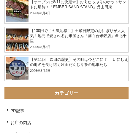
【オープンは8/11に決定☆】お肉たっぷりのホットサン
ドに期待！「EMBER SAND STAND」@山田東
2026年8月4日
【130円でこの満足感！】土曜日限定のおにぎりが大人
気！地元で愛されるお米屋さん「藤白台米穀店」＠北千
里
2026年8月3日
【第11回 吹田の歴史】その町は今どこに？──いにしえ
の町名を受け継ぐ吹田だんじり祭の地車たち
2026年8月2日
カテゴリー
PR記事
お店の閉店