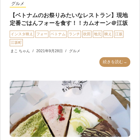
グルメ
【ベトナムのお祭りみたいなレストラン】現地
定番ごはんフォーを食す！！カムオーン＠江坂
インスタ映え
フォー
ベトナム
ランチ
吹田
地元
映え
江坂
江坂町
まこ ちゃん
2021年9月28日
グルメ
続きを読む→