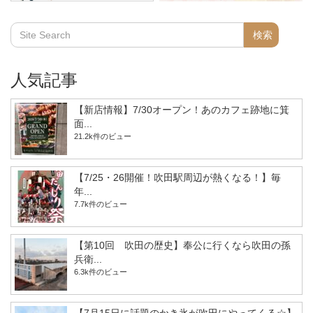
人気記事
【新店情報】7/30オープン！あのカフェ跡地に箕
面...
21.2k件のビュー
【7/25・26開催！吹田駅周辺が熱くなる！】毎
年...
7.7k件のビュー
【第10回 吹田の歴史】奉公に行くなら吹田の孫
兵衛...
6.3k件のビュー