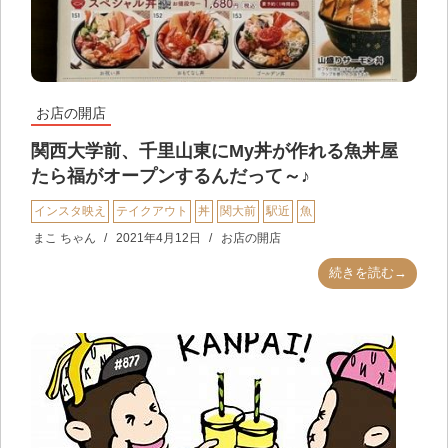
お店の開店
関西大学前、千里山東にMy丼が作れる魚丼屋
たら福がオープンするんだって～♪
インスタ映え
テイクアウト
丼
関大前
駅近
魚
まこ ちゃん
2021年4月12日
お店の開店
続きを読む→