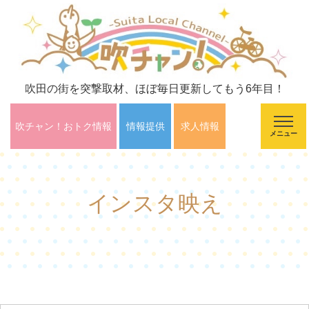
吹田の街を突撃取材、ほぼ毎日更新してもう6年目！
吹チャン！おトク情報
情報提供
求人情報
メニュー
インスタ映え