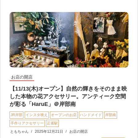
お店の開店
【11/13(木)オープン】自然の輝きをそのまま映
した本物の花アクセサリー。アンティーク空間
が彩る「HaruE」＠岸部南
JR岸部
インスタ映え
オープンのお店
ハンドメイド
岸部南
手作りアクセサリー
正雀駅
ともちゃん
2025年12月21日
お店の開店