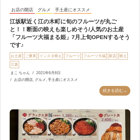
お店の開店
グルメ
手土産にオススメ
江坂駅近く江の木町に旬のフルーツが丸ご
と！！断面の映えも楽しめそう/人気のお土産
「フルーツ大福まる姫」7月上旬OPENするそう
です♪
お土産
ご褒美
インスタ映え
フルーツ
フルーツ大福
新店
映え
江坂
まこ ちゃん
2021年6月8日
お店の開店
,
グルメ
,
手土産にオススメ
続きを読む→