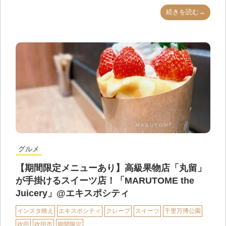
続きを読む→
グルメ
【期間限定メニューあり】高級果物店「丸留」
が手掛けるスイーツ店！「MARUTOME the
Juicery」@エキスポシティ
インスタ映え
エキスポシティ
クレープ
スイーツ
千里万博公園
吹田
吹田市
期間限定