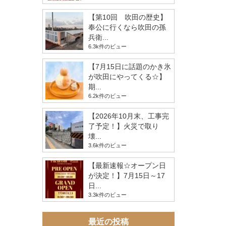
【第10回 吹田の歴史】
奉公に行くなら吹田の孫
兵衛...
6.3k件のビュー
【7月15日に話題のかき氷
が吹田にやってくる☆】
期...
6.2k件のビュー
【2026年10月末、工事完
了予定！】火災で取り
壊...
3.6k件のビュー
【最新速報☆オープン日
が決定！】7月15日～17
日...
3.3k件のビュー
最近の投稿