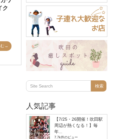
（カワ
イク
読む→
人気記事
【7/25・26開催！吹田駅
周辺が熱くなる！】毎
年...
7.7k件のビュー