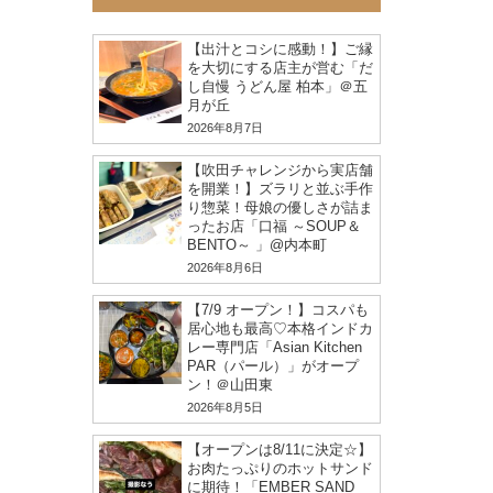
【出汁とコシに感動！】ご縁
を大切にする店主が営む「だ
し自慢 うどん屋 柏本」＠五
月が丘
2026年8月7日
【吹田チャレンジから実店舗
を開業！】ズラリと並ぶ手作
り惣菜！母娘の優しさが詰ま
ったお店「口福 ～SOUP＆
BENTO～ 」@内本町
2026年8月6日
【7/9 オープン！】コスパも
居心地も最高♡本格インドカ
レー専門店「Asian Kitchen
PAR（パール）」がオープ
ン！＠山田東
2026年8月5日
【オープンは8/11に決定☆】
お肉たっぷりのホットサンド
に期待！「EMBER SAND