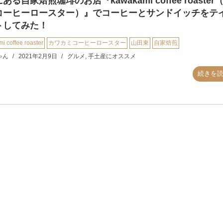
ある自家焙煎珈琲のお店『kawakami coffee roaster
コーヒーロースター）』でコーヒーとサンドイッチをテ
トしてみた！
i coffee roaster
カワカミコーヒーロースター
山田東
自家焙煎
ゃん
2021年2月9日
グルメ
,
手土産にオススメ
続きを