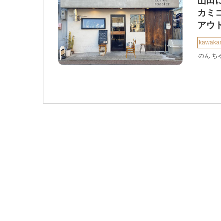
山田に
カミ
アウ
kawakam
のん ち