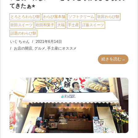
てきたぁ⭐︎
とろとろわらび餅
わらび屋本舗
ソフトクリーム
吹田わらび餅
吹田スイーツ
吹田和菓子
大福
手土産
江坂スイーツ
話題のわらび餅
いく ちゃん
2021年6月14日
お店の開店
,
グルメ
,
手土産にオススメ
続きを読む→