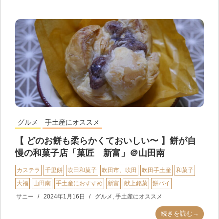
グルメ
手土産にオススメ
【 どのお餅も柔らかくておいしい〜 】餅が自
慢の和菓子店「菓匠 新富」＠山田南
カステラ
千里餅
吹田和菓子
吹田市、吹田
吹田手土産
和菓子
大福
山田南
手土産におすすめ
新富
献上銘菓
餅パイ
サニー
2024年1月16日
グルメ
,
手土産にオススメ
続きを読む→