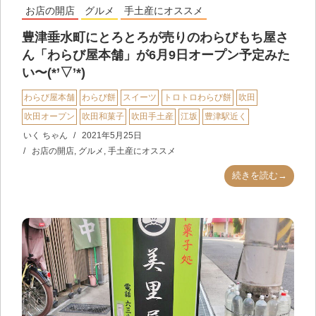
お店の開店
グルメ
手土産にオススメ
豊津垂水町にとろとろが売りのわらびもち屋さ
ん「わらび屋本舗」が6月9日オープン予定みた
い〜(*’▽’*)
わらび屋本舗
わらび餅
スイーツ
トロトロわらび餅
吹田
吹田オープン
吹田和菓子
吹田手土産
江坂
豊津駅近く
いく ちゃん
2021年5月25日
お店の開店
,
グルメ
,
手土産にオススメ
続きを読む→