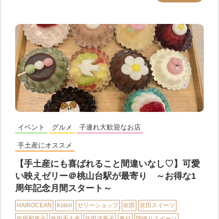
イベント
グルメ
子連れ大歓迎なお店
手土産にオススメ
【手土産にも喜ばれること間違いなし♡】可愛
い映えゼリー＠桃山台駅が最寄り ～お得な1
周年記念月間スタート～
HAIROCEAN
Kotori
ゼリーショップ
吹田
吹田スイーツ
吹田和菓子
吹田手土産
吹田洋菓子
春日
間借りスイーツ