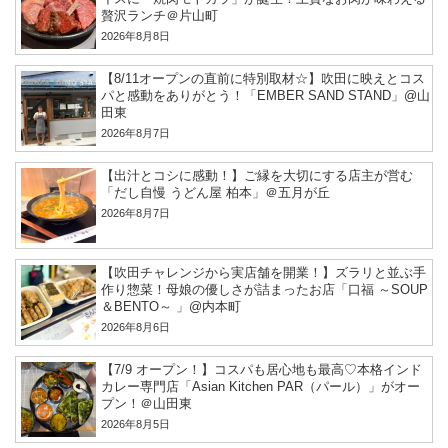
贅沢ランチ＠片山町
2026年8月8日
【8/11オープンの直前に特別取材☆】吹田に映えとコス
パと感動をありがとう！「EMBER SAND STAND」@山
田東
2026年8月7日
【出汁とコシに感動！】ご縁を大切にする店主が営む
「だし自慢 うどん屋 柏本」＠五月が丘
2026年8月7日
【吹田チャレンジから実店舗を開業！】ズラリと並ぶ手
作り惣菜！母娘の優しさが詰まったお店「口福 ～SOUP
＆BENTO～ 」@内本町
2026年8月6日
【7/9 オープン！】コスパも居心地も最高♡本格インド
カレー専門店「Asian Kitchen PAR（パール）」がオー
プン！＠山田東
2026年8月5日