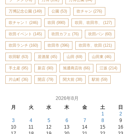
万博記念公園
(149)
公園
(53)
吹チャン
(276)
吹チャン！
(246)
吹田
(990)
吹田、吹田市、
(127)
吹田イベント
(145)
吹田カフェ
(76)
吹田パン
(60)
吹田ランチ
(160)
吹田市
(396)
吹田市、吹田
(121)
吹田駅
(63)
居酒屋
(45)
山田
(69)
山田東
(46)
手土産
(95)
新店
(90)
旭通商店街
(66)
江坂
(214)
片山町
(36)
開店
(79)
関大前
(38)
駅前
(59)
2026年8月
月
火
水
木
金
土
日
1
2
3
4
5
6
7
8
9
10
11
12
13
14
15
16
17
18
19
20
21
22
23