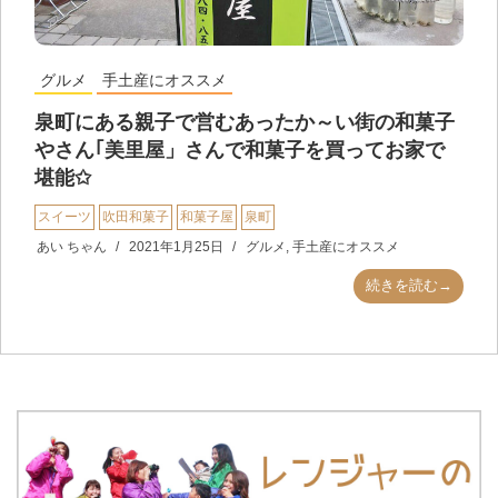
グルメ
手土産にオススメ
泉町にある親子で営むあったか～い街の和菓子
やさん｢美里屋」さんで和菓子を買ってお家で
堪能✩
スイーツ
吹田和菓子
和菓子屋
泉町
あい ちゃん
2021年1月25日
グルメ
,
手土産にオススメ
続きを読む→