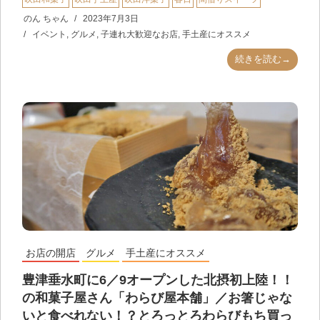
のん ちゃん
2023年7月3日
イベント
,
グルメ
,
子連れ大歓迎なお店
,
手土産にオススメ
続きを読む→
お店の開店
グルメ
手土産にオススメ
豊津垂水町に6／9オープンした北摂初上陸！！
の和菓子屋さん「わらび屋本舗」／お箸じゃな
いと食べれない！？とろっとろわらびもち買っ