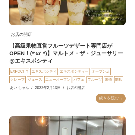
お店の開店
【高級果物直営フルーツデザート専門店が
OPEN！(*‘ω‘ *)】マルトメ・ザ・ジューサリー
@エキスポシティ
EXPOCITY
エキスポシティ
エキスポシティー
オープン店
クレープ
ジュース
ニューオープン
パフェ
フルーツ
果物
開店
あい ちゃん
2022年2月13日
お店の開店
続きを読む→