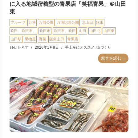
に入る地域密着型の青果店「笑福青果」＠山田
東
フルーツ
万博
万博公園
万博記念公園
北山田
吹田
吹田、吹田市、
吹田市
吹田市、吹田
山田
山田北
山田東
山田駅
果物屋
野菜
阪急山田
青果店
ゆいたろす
2026年1月9日
手土産にオススメ
,
街づくり
続きを読む→