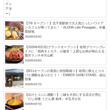
【7/9 オープン！】北千里駅前で大人気だったハワイア
ンカフェが帰ってきた！「ALOHA cafe Pineapple」＠服
部緑地
2026年8月9日
【2026年8月3日グランドオープン☆】吹田グリーンプレ
イスに「焼肉モトカラ」が誕生！上質なお肉が味わえる
贅沢ランチ＠片山町
2026年8月8日
【8/11オープンの直前に特別取材☆】吹田に映えとコス
パと感動をありがとう！「EMBER SAND STAND」@山
田東
2026年8月7日
【出汁とコシに感動！】ご縁を大切にする店主が営む
「だし自慢 うどん屋 柏本」＠五月が丘
2026年8月7日