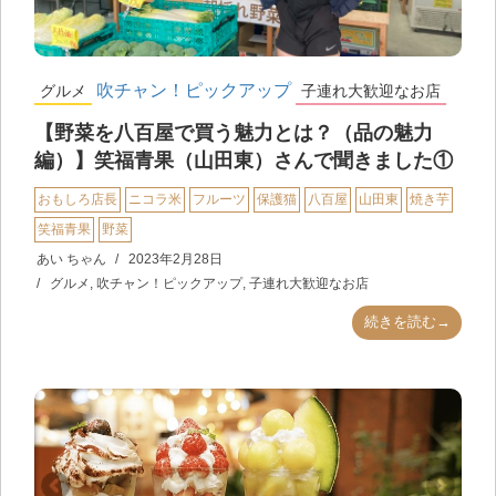
吹チャン！ピックアップ
グルメ
子連れ大歓迎なお店
【野菜を八百屋で買う魅力とは？（品の魅力
編）】笑福青果（山田東）さんで聞きました①
おもしろ店長
ニコラ米
フルーツ
保護猫
八百屋
山田東
焼き芋
笑福青果
野菜
あい ちゃん
2023年2月28日
グルメ
,
吹チャン！ピックアップ
,
子連れ大歓迎なお店
続きを読む→