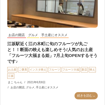
お店の開店
グルメ
手土産にオススメ
江坂駅近く江の木町に旬のフルーツが丸ご
と！！断面の映えも楽しめそう/人気のお土産
「フルーツ大福まる姫」7月上旬OPENするそう
です♪
お土産
ご褒美
インスタ映え
フルーツ
フルーツ大福
新店
映え
江坂
まこ ちゃん
2021年6月8日
お店の開店
,
グルメ
,
手土産にオススメ
続きを読む→