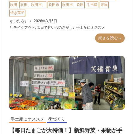
吹田
吹田、吹田市、
吹田市
吹田市、吹田
手土産
果物
焼き菓子
ゆいたろす
2026年3月5日
テイクアウト
,
吹田で甘いものさがし♪
,
手土産にオススメ
続きを読む→
手土産にオススメ
街づくり
【毎日たまごが大特価！】新鮮野菜・果物が手