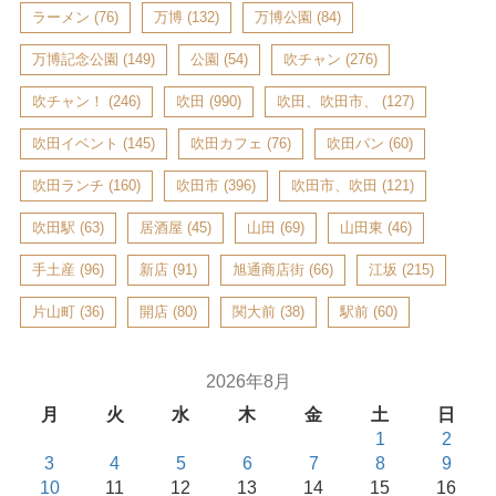
ラーメン
(76)
万博
(132)
万博公園
(84)
万博記念公園
(149)
公園
(54)
吹チャン
(276)
吹チャン！
(246)
吹田
(990)
吹田、吹田市、
(127)
吹田イベント
(145)
吹田カフェ
(76)
吹田パン
(60)
吹田ランチ
(160)
吹田市
(396)
吹田市、吹田
(121)
吹田駅
(63)
居酒屋
(45)
山田
(69)
山田東
(46)
手土産
(96)
新店
(91)
旭通商店街
(66)
江坂
(215)
片山町
(36)
開店
(80)
関大前
(38)
駅前
(60)
2026年8月
月
火
水
木
金
土
日
1
2
3
4
5
6
7
8
9
10
11
12
13
14
15
16