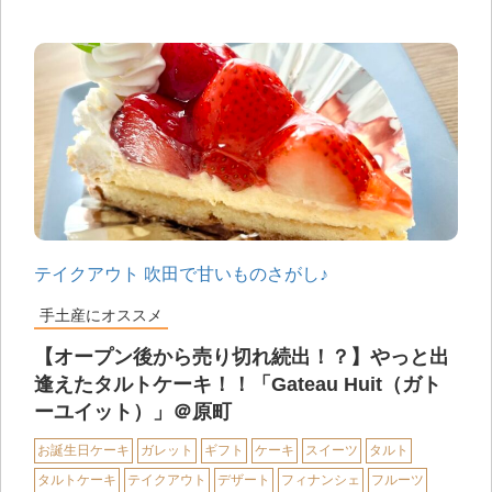
テイクアウト
吹田で甘いものさがし♪
手土産にオススメ
【オープン後から売り切れ続出！？】やっと出
逢えたタルトケーキ！！「Gateau Huit（ガト
ーユイット）」＠原町
お誕生日ケーキ
ガレット
ギフト
ケーキ
スイーツ
タルト
タルトケーキ
テイクアウト
デザート
フィナンシェ
フルーツ