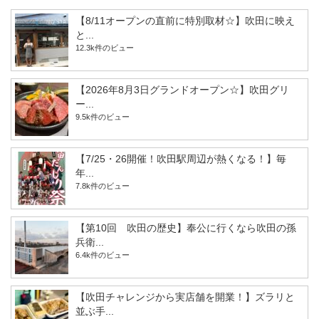
【8/11オープンの直前に特別取材☆】吹田に映え
と...
12.3k件のビュー
【2026年8月3日グランドオープン☆】吹田グリ
ー...
9.5k件のビュー
【7/25・26開催！吹田駅周辺が熱くなる！】毎
年...
7.8k件のビュー
【第10回 吹田の歴史】奉公に行くなら吹田の孫
兵衛...
6.4k件のビュー
【吹田チャレンジから実店舗を開業！】ズラリと
並ぶ手...