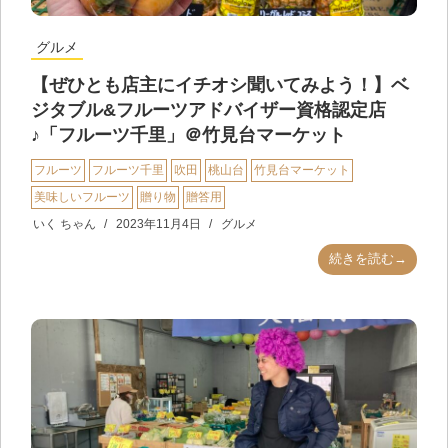
グルメ
【ぜひとも店主にイチオシ聞いてみよう！】ベ
ジタブル&フルーツアドバイザー資格認定店
♪「フルーツ千里」＠竹見台マーケット
フルーツ
フルーツ千里
吹田
桃山台
竹見台マーケット
美味しいフルーツ
贈り物
贈答用
いく ちゃん
2023年11月4日
グルメ
続きを読む→