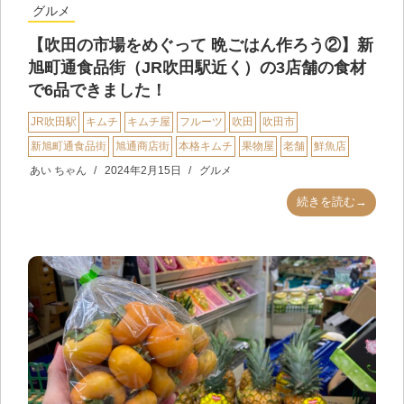
グルメ
【吹田の市場をめぐって 晩ごはん作ろう②】新
旭町通食品街（JR吹田駅近く）の3店舗の食材
で6品できました！
JR吹田駅
キムチ
キムチ屋
フルーツ
吹田
吹田市
新旭町通食品街
旭通商店街
本格キムチ
果物屋
老舗
鮮魚店
あい ちゃん
2024年2月15日
グルメ
続きを読む→