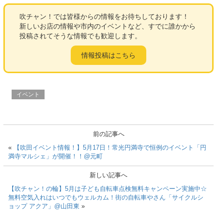
a
wi
m
n
有
c
tt
ail
e
吹チャン！では皆様からの情報をお待ちしております！
新しいお店の情報や市内のイベントなど、すでに誰かから
e
er
投稿されてそうな情報でも歓迎します。
b
情報投稿はこちら
o
o
k
イベント
前の記事へ
«
【吹田イベント情報！】5月17日！常光円満寺で恒例のイベント「円
満寺マルシェ」が開催！！@元町
新しい記事へ
【吹チャン！の輪】5月は子ども自転車点検無料キャンペーン実施中☆
無料空気入れはいつでもウェルカム！街の自転車やさん「サイクルシ
ョップ アクア」@山田東
»