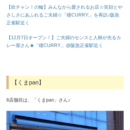
【吹チャン！の輪】みんなから愛されるお店☆笑顔とや
さしさにあふれるご夫婦☆「瞳CURRY.」を再訪♪阪急
正雀駅近く
【12月7日オープン！】ご夫婦のセンスと人柄が光るカ
レー屋さん★「瞳CURRY.」@阪急正雀駅近く
【くまpan】
6店舗目は、「くまpan」さん♪