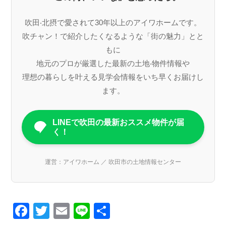
吹⽥‧北摂で愛されて30年以上のアイワホームです。
吹チャン！で紹介したくなるような「街の魅⼒」とと
もに
地元のプロが厳選した最新の⼟地‧物件情報や
理想の暮らしを叶える⾒学会情報をいち早くお届けし
ます。
LINEで吹田の最新おススメ物件が届
く！
運営：アイワホーム ／ 吹田市の土地情報センター
F
T
E
Li
共