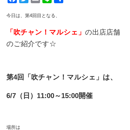
a
wi
m
n
有
c
tt
ail
e
今日は、第4回目となる、
e
er
「吹チャン！マルシェ」
の出店店舗
b
のご紹介です☆
o
o
k
第4回「吹チャン！マルシェ」は、
6/7（日）11:00～15:00開催
場所は