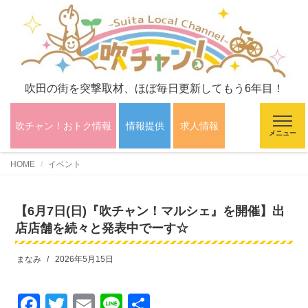
吹田の街を突撃取材、ほぼ毎日更新してもう6年目！
吹チャン！おトク情報
情報提供
求人情報
メニュー
HOME
イベント
【6月7日(日)『吹チャン！マルシェ』を開催】出
店店舗を続々と発表中でーす☆
まなみ
2026年5月15日
F
T
E
Li
共