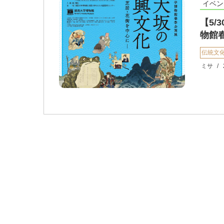
イベン
【5
物館
伝統文
ミサ