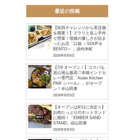
最近の投稿
【吹田チャレンジから実店舗
を開業！】ズラリと並ぶ手作
り惣菜！母娘の優しさが詰ま
ったお店「口福 ～SOUP＆
BENTO～ 」@内本町
2026年8月6日
【7/9 オープン！】コスパも
居心地も最高♡本格インドカ
レー専門店「Asian Kitchen
PAR（パール）」がオープ
ン！＠山田東
2026年8月5日
【オープンは8/11に決定☆】
お肉たっぷりのホットサンド
に期待！「EMBER SAND
STAND」@山田東
2026年8月4日