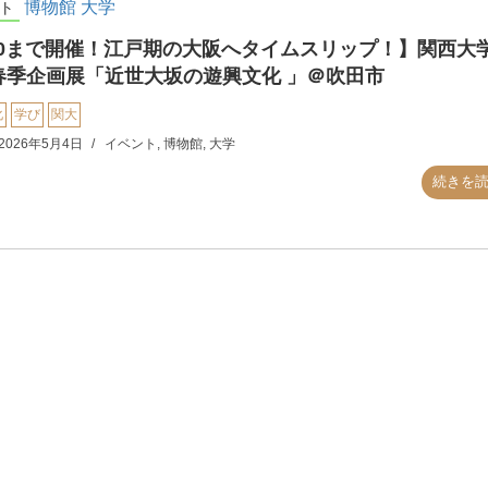
博物館
大学
ト
/30まで開催！江戸期の大阪へタイムスリップ！】関西大
春季企画展「近世大坂の遊興文化 」＠吹田市
化
学び
関大
2026年5月4日
イベント
,
博物館
,
大学
続きを