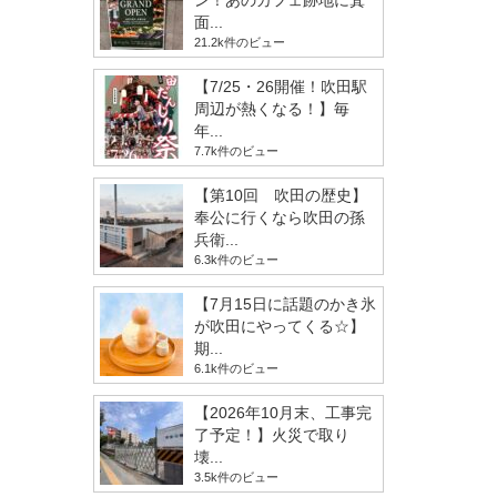
ン！あのカフェ跡地に箕
面...
21.2k件のビュー
【7/25・26開催！吹田駅
周辺が熱くなる！】毎
年...
7.7k件のビュー
【第10回 吹田の歴史】
奉公に行くなら吹田の孫
兵衛...
6.3k件のビュー
【7月15日に話題のかき氷
が吹田にやってくる☆】
期...
6.1k件のビュー
【2026年10月末、工事完
了予定！】火災で取り
壊...
3.5k件のビュー