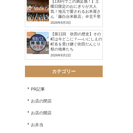
【130円でこの満足感！】土
曜日限定のおにぎりが大人
気！地元で愛されるお米屋さ
ん「藤白台米穀店」＠北千里
2026年8月3日
【第11回 吹田の歴史】その
町は今どこに？──いにしえの
町名を受け継ぐ吹田だんじり
祭の地車たち
2026年8月2日
カテゴリー
PR記事
お店の閉店
お店の開店
お弁当