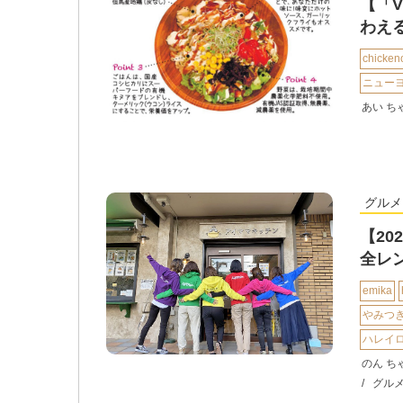
【「V
わえ
chicken
ニュー
あい ち
グルメ
【2
全レ
emika
やみつ
ハレイ
のん ち
グル