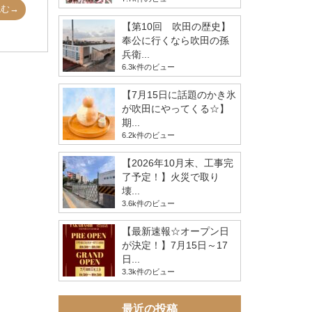
読む→
【第10回 吹田の歴史】
奉公に行くなら吹田の孫
兵衛...
6.3k件のビュー
【7月15日に話題のかき氷
が吹田にやってくる☆】
期...
6.2k件のビュー
【2026年10月末、工事完
了予定！】火災で取り
壊...
3.6k件のビュー
【最新速報☆オープン日
が決定！】7月15日～17
日...
3.3k件のビュー
最近の投稿