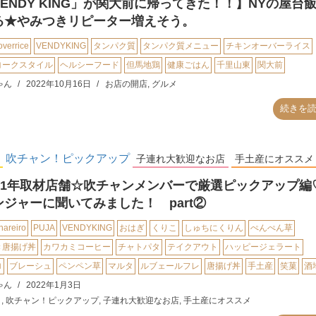
ENDY KING」が関大前に帰ってきた！！】NYの屋台
る★やみつきリピーター増えそう。
overrice
VENDYKING
タンパク質
タンパク質メニュー
チキンオーバーライス
ヨークスタイル
ヘルシーフード
但馬地鶏
健康ごはん
千里山東
関大前
ゃん
2022年10月16日
お店の開店
,
グルメ
続きを
吹チャン！ピックアップ
子連れ大歓迎なお店
手土産にオススメ
021年取材店舗☆吹チャンメンバーで厳選ピックアップ編
ンジャーに聞いてみました！ part②
hareiro
PUJA
VENDYKING
おはぎ
くりこ
しゅちにくりん
ぺんぺん草
き唐揚げ丼
カワカミコーヒー
チャトパタ
テイクアウト
ハッピージェラート
ロ
ブレーシュ
ペンペン草
マルタ
ルブェールフレ
唐揚げ丼
手土産
笑菓
酒
ゃん
2022年1月3日
メ
,
吹チャン！ピックアップ
,
子連れ大歓迎なお店
,
手土産にオススメ