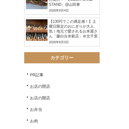
STAND」@山田東
2026年8月4日
【130円でこの満足感！】土
曜日限定のおにぎりが大人
気！地元で愛されるお米屋さ
ん「藤白台米穀店」＠北千里
2026年8月3日
カテゴリー
PR記事
お店の閉店
お店の開店
お弁当
お肉