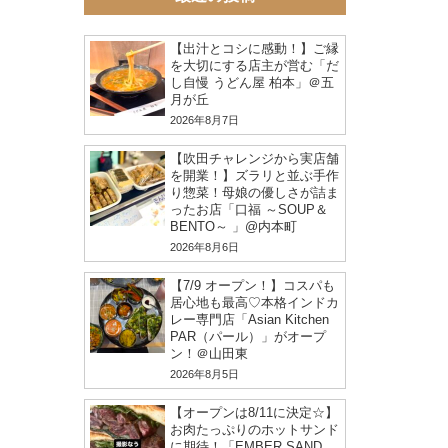
【出汁とコシに感動！】ご縁
を大切にする店主が営む「だ
し自慢 うどん屋 柏本」＠五
月が丘
2026年8月7日
【吹田チャレンジから実店舗
を開業！】ズラリと並ぶ手作
り惣菜！母娘の優しさが詰ま
ったお店「口福 ～SOUP＆
BENTO～ 」@内本町
2026年8月6日
【7/9 オープン！】コスパも
居心地も最高♡本格インドカ
レー専門店「Asian Kitchen
PAR（パール）」がオープ
ン！＠山田東
2026年8月5日
【オープンは8/11に決定☆】
お肉たっぷりのホットサンド
に期待！「EMBER SAND