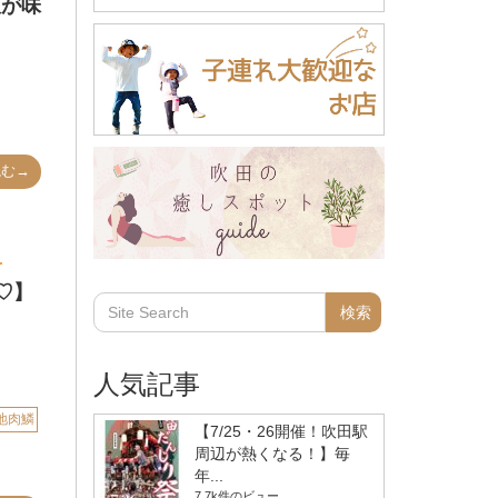
飯が味
読む→
♡】
人気記事
地肉鱗
【7/25・26開催！吹田駅
周辺が熱くなる！】毎
年...
7.7k件のビュー