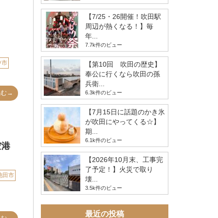
【7/25・26開催！吹田駅
周辺が熱くなる！】毎
年...
7.7k件のビュー
中市
【第10回 吹田の歴史】
奉公に行くなら吹田の孫
兵衛...
読む→
6.3k件のビュー
【7月15日に話題のかき氷
が吹田にやってくる☆】
期...
6.1k件のビュー
空港
【2026年10月末、工事完
了予定！】火災で取り
池田市
壊...
3.5k件のビュー
最近の投稿