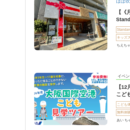
ほぼ吹
【《
Stan
Standar
キッズ
ちえち
イベン
【12
こど
こども
無料体
あい ち