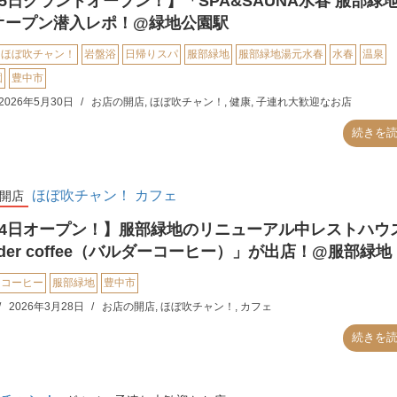
5日グランドオープン！】「SPA&SAUNA水春 服部緑
オープン潜入レポ！@緑地公園駅
ほぼ吹チャン！
岩盤浴
日帰りスパ
服部緑地
服部緑地湯元水春
水春
温泉
園
豊中市
2026年5月30日
お店の開店
,
ほぼ吹チャン！
,
健康
,
子連れ大歓迎なお店
続きを
ほぼ吹チャン！
カフェ
開店
月4日オープン！】服部緑地のリニューアル中レストハウ
lder coffee（バルダーコーヒー）」が出店！@服部緑地
コーヒー
服部緑地
豊中市
2026年3月28日
お店の開店
,
ほぼ吹チャン！
,
カフェ
続きを