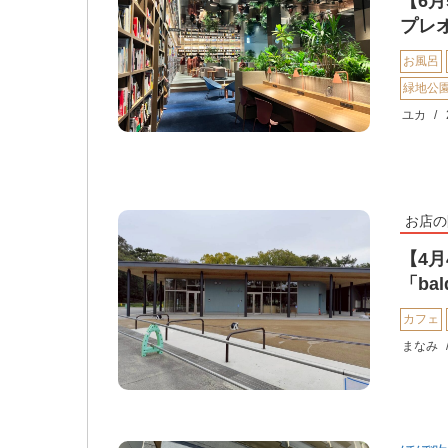
【6月
プレ
お風呂
緑地公
ユカ
お店の
【4
「ba
カフェ
まなみ