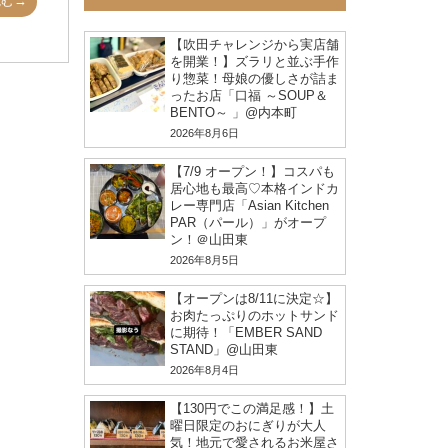
読む→
【吹田チャレンジから実店舗
を開業！】ズラリと並ぶ手作
り惣菜！母娘の優しさが詰ま
ったお店「口福 ～SOUP＆
BENTO～ 」@内本町
2026年8月6日
【7/9 オープン！】コスパも
居心地も最高♡本格インドカ
レー専門店「Asian Kitchen
PAR（パール）」がオープ
ン！＠山田東
2026年8月5日
【オープンは8/11に決定☆】
お肉たっぷりのホットサンド
に期待！「EMBER SAND
STAND」@山田東
2026年8月4日
【130円でこの満足感！】土
曜日限定のおにぎりが大人
気！地元で愛されるお米屋さ