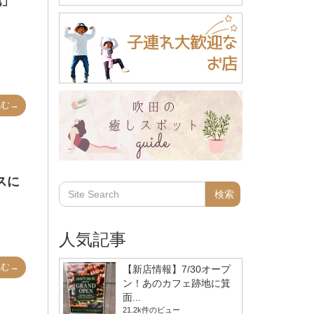
地」
読む→
スに
人気記事
読む→
【新店情報】7/30オープ
ン！あのカフェ跡地に箕
面...
21.2k件のビュー