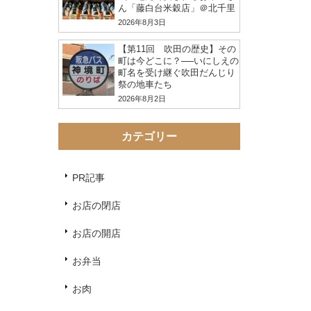
ん「藤白台米穀店」＠北千里
2026年8月3日
【第11回 吹田の歴史】その
町は今どこに？──いにしえの
町名を受け継ぐ吹田だんじり
祭の地車たち
2026年8月2日
カテゴリー
PR記事
お店の閉店
お店の開店
お弁当
お肉