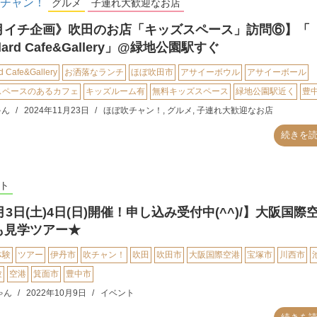
チャン！
グルメ
子連れ大歓迎なお店
月イチ企画》吹田のお店「キッズスペース」訪問⑥】「
dard Cafe&Gallery」@緑地公園駅すぐ
d Cafe&Gallery
お洒落なランチ
ほぼ吹田市
アサイーボウル
アサイーボール
スペースのあるカフェ
キッズルーム有
無料キッズスペース
緑地公園駅近く
豊
ゃん
2024年11月23日
ほぼ吹チャン！
,
グルメ
,
子連れ大歓迎なお店
続きを
ト
月3日(土)4日(日)開催！申し込み受付中(^^)/】大阪国際
も見学ツアー★
体験
ツアー
伊丹市
吹チャン！
吹田
吹田市
大阪国際空港
宝塚市
川西市
験
空港
箕面市
豊中市
ゃん
2022年10月9日
イベント