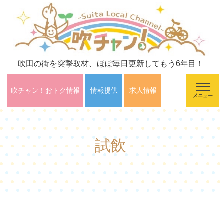
吹田の街を突撃取材、ほぼ毎日更新してもう6年目！
吹チャン！おトク情報
情報提供
求人情報
メニュー
試飲