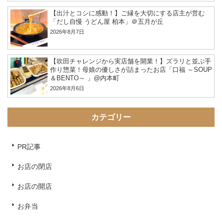
【出汁とコシに感動！】ご縁を大切にする店主が営む
「だし自慢 うどん屋 柏本」＠五月が丘
2026年8月7日
【吹田チャレンジから実店舗を開業！】ズラリと並ぶ手
作り惣菜！母娘の優しさが詰まったお店「口福 ～SOUP
＆BENTO～ 」@内本町
2026年8月6日
カテゴリー
PR記事
お店の閉店
お店の開店
お弁当