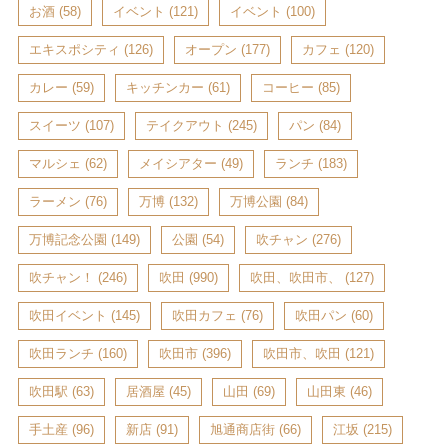
お酒
(58)
イベント
(121)
イベント
(100)
エキスポシティ
(126)
オープン
(177)
カフェ
(120)
カレー
(59)
キッチンカー
(61)
コーヒー
(85)
スイーツ
(107)
テイクアウト
(245)
パン
(84)
マルシェ
(62)
メイシアター
(49)
ランチ
(183)
ラーメン
(76)
万博
(132)
万博公園
(84)
万博記念公園
(149)
公園
(54)
吹チャン
(276)
吹チャン！
(246)
吹田
(990)
吹田、吹田市、
(127)
吹田イベント
(145)
吹田カフェ
(76)
吹田パン
(60)
吹田ランチ
(160)
吹田市
(396)
吹田市、吹田
(121)
吹田駅
(63)
居酒屋
(45)
山田
(69)
山田東
(46)
手土産
(96)
新店
(91)
旭通商店街
(66)
江坂
(215)