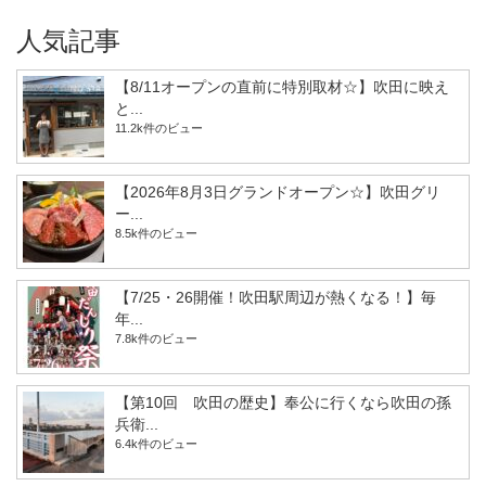
人気記事
【8/11オープンの直前に特別取材☆】吹田に映え
と...
11.2k件のビュー
【2026年8月3日グランドオープン☆】吹田グリ
ー...
8.5k件のビュー
【7/25・26開催！吹田駅周辺が熱くなる！】毎
年...
7.8k件のビュー
【第10回 吹田の歴史】奉公に行くなら吹田の孫
兵衛...
6.4k件のビュー