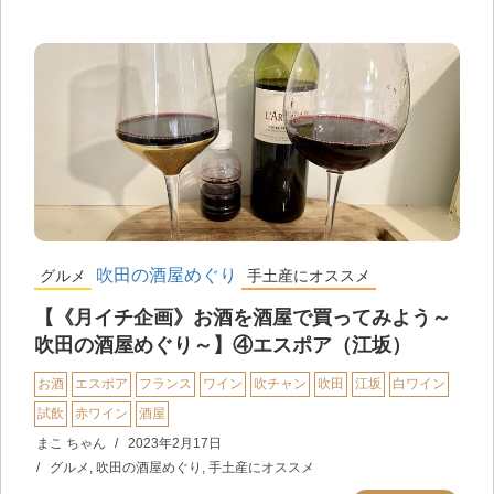
吹田の酒屋めぐり
グルメ
手土産にオススメ
【《月イチ企画》お酒を酒屋で買ってみよう～
吹田の酒屋めぐり～】④エスポア（江坂）
お酒
エスポア
フランス
ワイン
吹チャン
吹田
江坂
白ワイン
試飲
赤ワイン
酒屋
まこ ちゃん
2023年2月17日
グルメ
,
吹田の酒屋めぐり
,
手土産にオススメ