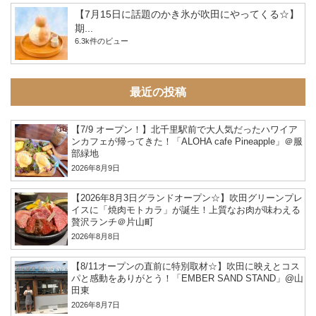
【7月15日に話題のかき氷が吹田にやってくる☆】
期...
6.3k件のビュー
最近の投稿
【7/9 オープン！】北千里駅前で大人気だったハワイア
ンカフェが帰ってきた！「ALOHA cafe Pineapple」＠服
部緑地
2026年8月9日
【2026年8月3日グランドオープン☆】吹田グリーンプレ
イスに「焼肉モトカラ」が誕生！上質なお肉が味わえる
贅沢ランチ＠片山町
2026年8月8日
【8/11オープンの直前に特別取材☆】吹田に映えとコス
パと感動をありがとう！「EMBER SAND STAND」@山
田東
2026年8月7日