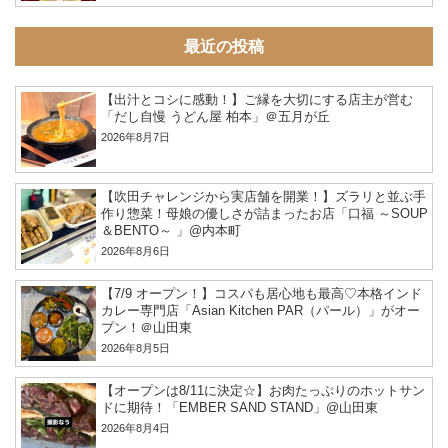
最近の投稿
【出汁とコシに感動！】ご縁を大切にする店主が営む
「だし自慢 うどん屋 柏本」＠五月が丘
2026年8月7日
【吹田チャレンジから実店舗を開業！】ズラリと並ぶ手
作り惣菜！母娘の優しさが詰まったお店「口福 ～SOUP
＆BENTO～ 」@内本町
2026年8月6日
【7/9 オープン！】コスパも居心地も最高♡本格インド
カレー専門店「Asian Kitchen PAR（パール）」がオー
プン！＠山田東
2026年8月5日
【オープンは8/11に決定☆】お肉たっぷりのホットサン
ドに期待！「EMBER SAND STAND」@山田東
2026年8月4日