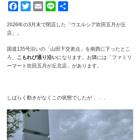
F
T
E
Li
共
a
wi
m
n
有
c
tt
ail
e
2026年の3月末で閉店した「ウエルシア吹田五月が丘
店」。
e
er
b
国道135号沿いの「山田下交差点」を南西に下ったとこ
o
ろ、
こもれび通り沿い
になります。お隣には「ファミリ
o
ーマート吹田五月が丘北店」があります。
k
しばらく動きがなくこの状態でしたが．．．