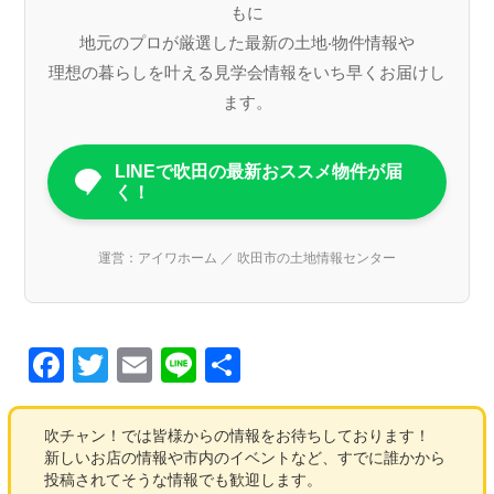
もに
地元のプロが厳選した最新の⼟地‧物件情報や
理想の暮らしを叶える⾒学会情報をいち早くお届けし
ます。
LINEで吹田の最新おススメ物件が届
く！
運営：アイワホーム ／ 吹田市の土地情報センター
F
T
E
Li
共
a
wi
m
n
有
c
tt
ail
e
吹チャン！では皆様からの情報をお待ちしております！
新しいお店の情報や市内のイベントなど、すでに誰かから
e
er
投稿されてそうな情報でも歓迎します。