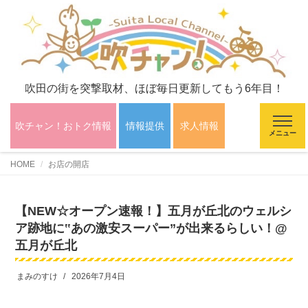
吹田の街を突撃取材、ほぼ毎日更新してもう6年目！
吹チャン！おトク情報
情報提供
求人情報
メニュー
HOME
お店の開店
【NEW☆オープン速報！】五月が丘北のウェルシ
ア跡地に‟あの激安スーパー”が出来るらしい！@
五月が丘北
まみのすけ
2026年7月4日