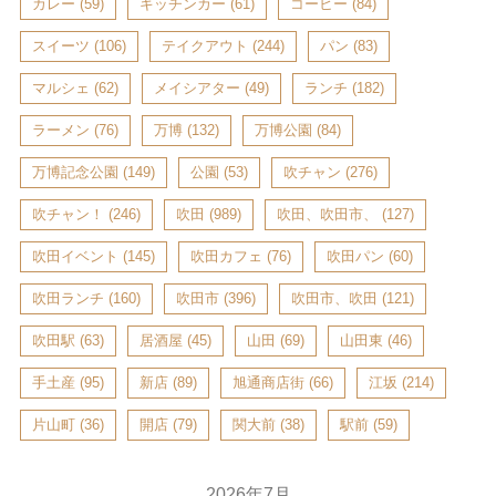
カレー
(59)
キッチンカー
(61)
コーヒー
(84)
スイーツ
(106)
テイクアウト
(244)
パン
(83)
マルシェ
(62)
メイシアター
(49)
ランチ
(182)
ラーメン
(76)
万博
(132)
万博公園
(84)
万博記念公園
(149)
公園
(53)
吹チャン
(276)
吹チャン！
(246)
吹田
(989)
吹田、吹田市、
(127)
吹田イベント
(145)
吹田カフェ
(76)
吹田パン
(60)
吹田ランチ
(160)
吹田市
(396)
吹田市、吹田
(121)
吹田駅
(63)
居酒屋
(45)
山田
(69)
山田東
(46)
手土産
(95)
新店
(89)
旭通商店街
(66)
江坂
(214)
片山町
(36)
開店
(79)
関大前
(38)
駅前
(59)
2026年7月