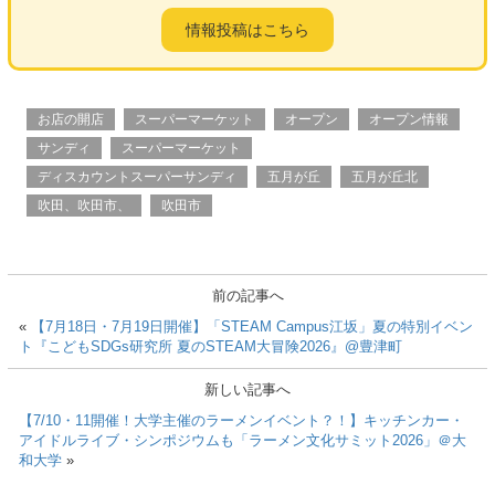
b
情報投稿はこちら
o
o
k
お店の開店
スーパーマーケット
オープン
オープン情報
サンディ
スーパーマーケット
ディスカウントスーパーサンディ
五月が丘
五月が丘北
吹田、吹田市、
吹田市
前の記事へ
«
【7月18日・7月19日開催】「STEAM Campus江坂」夏の特別イベン
ト『こどもSDGs研究所 夏のSTEAM大冒険2026』@豊津町
新しい記事へ
【7/10・11開催！大学主催のラーメンイベント？！】キッチンカー・
アイドルライブ・シンポジウムも「ラーメン文化サミット2026」＠大
和大学
»