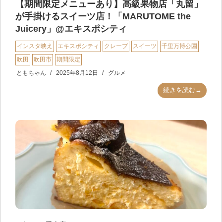
【期間限定メニューあり】高級果物店「丸留」
が手掛けるスイーツ店！「MARUTOME the
Juicery」@エキスポシティ
インスタ映え
エキスポシティ
クレープ
スイーツ
千里万博公園
吹田
吹田市
期間限定
ともちゃん
2025年8月12日
グルメ
続きを読む→