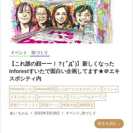
イベント
街づくり
【これ誰の顔ーー！？( ﾟДﾟ)】新しくなった
Inforestすいたで面白い企画してます★＠エキ
スポシティ内
inforestすいた
Inforest吹田
ららぽーとエキスポシティ
イベント
エキスポシティ
オーバーオールズ
リニューアルオープン
壁面アーティスト
壁面アート
情熱大陸
期間限定
あい ちゃん
2022年3月19日
イベント
,
街づくり
続きを読む→