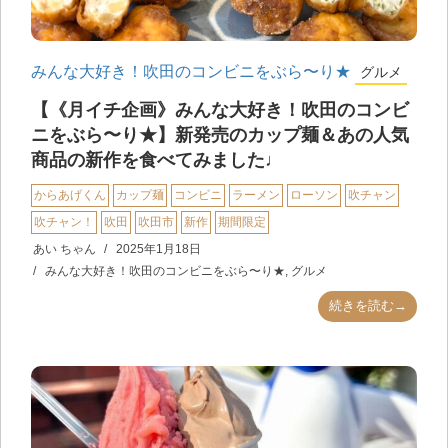
みんな大好き！吹田のコンビニをぶら〜り★
グルメ
【《月イチ企画》みんな大好き！吹田のコンビ
ニをぶら〜り★】新発売のカップ麺＆あの人気
商品の新作を食べてみました♩
からあげくん
カップ麺
コンビニ
ラーメン
ローソン
吹チャン
吹チャン！
吹田
吹田市
新作
期間限定
あい ちゃん
2025年1月18日
みんな大好き！吹田のコンビニをぶら〜り★
,
グルメ
続きを読む→