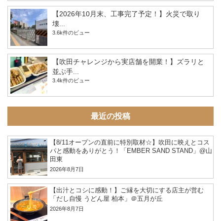
【2026年10月末、工事完了予定！】火災で取り
壊...
3.6k件のビュー
【吹田チャレンジから実店舗を開業！】ズラリと
並ぶ手...
3.4k件のビュー
最近の投稿
【8/11オープンの直前に特別取材☆】吹田に映えとコス
パと感動をありがとう！「EMBER SAND STAND」@山
田東
2026年8月7日
【出汁とコシに感動！】ご縁を大切にする店主が営む
「だし自慢 うどん屋 柏本」＠五月が丘
2026年8月7日