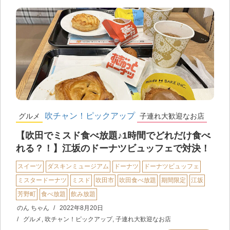
吹チャン！ピックアップ
グルメ
子連れ大歓迎なお店
【吹田でミスド食べ放題♪1時間でどれだけ食べ
れる？！】江坂のドーナツビュッフェで対決！
スイーツ
ダスキンミュージアム
ドーナツ
ドーナツビュッフェ
ミスタードーナツ
ミスド
吹田市
吹田食べ放題
期間限定
江坂
芳野町
食べ放題
飲み放題
のん ちゃん
2022年8月20日
グルメ
,
吹チャン！ピックアップ
,
子連れ大歓迎なお店