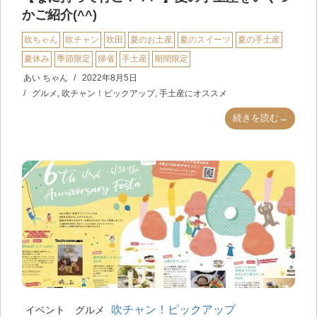
かご紹介(^^)
吹ちゃん
吹チャン
吹田
夏のお土産
夏のスイーツ
夏の手土産
夏休み
季節限定
帰省
手土産
期間限定
あい ちゃん
2022年8月5日
グルメ
,
吹チャン！ピックアップ
,
手土産にオススメ
続きを読む→
吹チャン！ピックアップ
イベント
グルメ