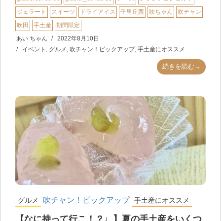
ジェラート
スイーツ
ドライアイス
千里丘西
吹ちゃん
吹チャン
吹田
手土産
期間限定
あい ちゃん
2022年8月10日
イベント
,
グルメ
,
吹チャン！ピックアップ
,
手土産にオススメ
続きを読む→
吹チャン！ピックアップ
グルメ
手土産にオススメ
【なに持って行こ！？♩】夏の手土産をいくつ