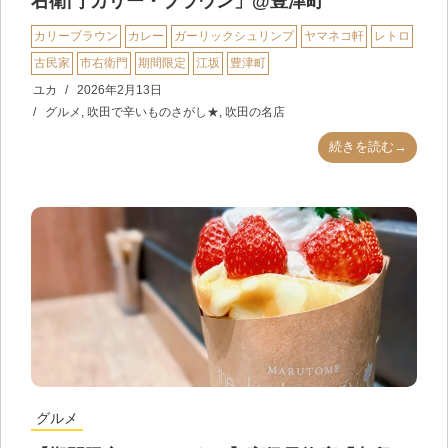
右衛門 カリー・ブラウン」@豊津町
カリーブラウン
カレー
ガーリックシュリンプ
ヤマネコ軒
レトロ
古民家
市右衛門
期間限定
江坂
豊津町
ユカ
2026年2月13日
グルメ
,
吹田で辛いものさがし★
,
吹田の名店
続きを読む→
グルメ