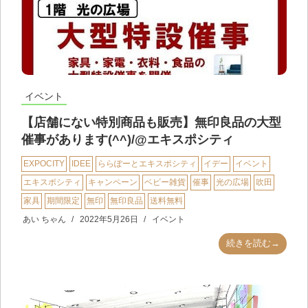
イベント
【店舗にない特別商品も販売】無印良品の大型
催事があります(^^)/@エキスポシティ
EXPOCITY
IDEE
ららぽーとエキスポシティ
イデー
イベント
エキスポシティ
キャンペーン
ベビー雑貨
催事
光の広場
吹田
家具
期間限定
無印
無印良品
送料無料
あい ちゃん
2022年5月26日
イベント
続きを読む→