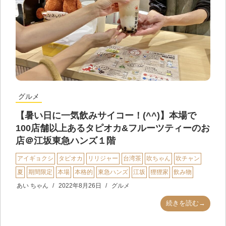
グルメ
【暑い日に一気飲みサイコー！(^^)】本場で
100店舗以上あるタピオカ&フルーツティーのお
店＠江坂東急ハンズ１階
アイギョクシ
タピオカ
リリジャー
台湾茶
吹ちゃん
吹チャン
夏
期間限定
本場
本格的
東急ハンズ
江坂
狸狸家
飲み物
あい ちゃん
2022年8月26日
グルメ
続きを読む→