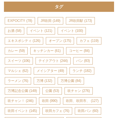
タグ
EXPOCITY
(78)
JR吹田
(149)
JR吹田駅
(173)
お酒
(58)
イベント
(121)
イベント
(100)
エキスポシティ
(126)
オープン
(175)
カフェ
(119)
カレー
(59)
キッチンカー
(61)
コーヒー
(84)
スイーツ
(106)
テイクアウト
(244)
パン
(83)
マルシェ
(62)
メイシアター
(49)
ランチ
(182)
ラーメン
(76)
万博
(132)
万博公園
(84)
万博記念公園
(149)
公園
(53)
吹チャン
(276)
吹チャン！
(246)
吹田
(990)
吹田、吹田市、
(127)
吹田イベント
(145)
吹田カフェ
(76)
吹田パン
(60)