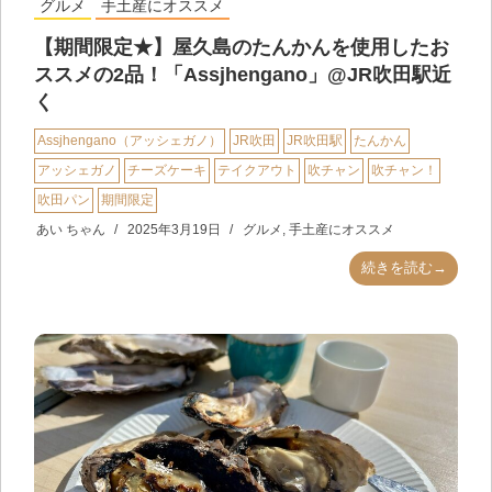
グルメ
手土産にオススメ
【期間限定★】屋久島のたんかんを使用したお
ススメの2品！「Assjhengano」@JR吹田駅近
く
Assjhengano（アッシェガノ）
JR吹田
JR吹田駅
たんかん
アッシェガノ
チーズケーキ
テイクアウト
吹チャン
吹チャン！
吹田パン
期間限定
あい ちゃん
2025年3月19日
グルメ
,
手土産にオススメ
続きを読む→