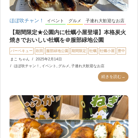
ほぼ吹チャン！
イベント
グルメ
子連れ大歓迎なお店
【期間限定★公園内に牡蠣小屋登場】本格炭火
焼きでおいしい牡蠣を＠服部緑地公園
バーベキュー
吹田
服部緑地公園
期間限定
牡蠣
牡蠣小屋
豊中
まこ ちゃん
2025年2月14日
ほぼ吹チャン！
,
イベント
,
グルメ
,
子連れ大歓迎なお店
続きを読む→