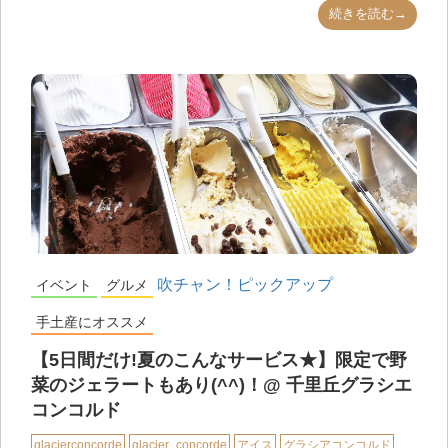
続きを読む→
吹チャン！ピックアップ
イベント
グルメ
手土産にオススメ
【5日間だけ!夏のこんなサービス★】限定で野
菜のジェラートもあり(^^)！@ 千里丘グラシエ
コンコルド
glacierconcorde
glacier_concorde
アイス
グラシアコンコルド