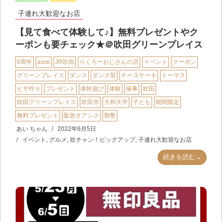
子連れ大歓迎なお店
【見て食べて体験して♪】無料プレゼントやク
ーポンも要チェック★＠吹田グリーンプレイス
6周年
asse
JR吹田
りくろーおじさんの店
イベント
クーポン
グリーンプレイス
ダンス
ダンス部
チーズケーキ
トーマス
ピザ作り
プレゼント
体幹遊び
体験
催事
吹田
吹田グリーンプレイス
吹田市
大和大学
子ども
期間限定
無料プレゼント
阪急オアシス
類塾
あい ちゃん
2022年6月5日
イベント
,
グルメ
,
吹チャン！ピックアップ
,
子連れ大歓迎なお店
続きを読む→