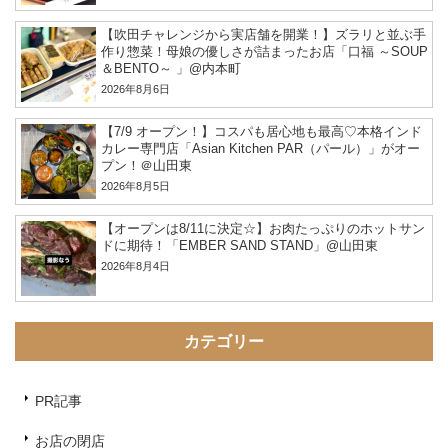
【吹田チャレンジから実店舗を開業！】ズラリと並ぶ手
作り惣菜！母娘の優しさが詰まったお店「口福 ～SOUP
＆BENTO～ 」@内本町
2026年8月6日
【7/9 オープン！】コスパも居心地も最高♡本格インド
カレー専門店「Asian Kitchen PAR（パール）」がオー
プン！＠山田東
2026年8月5日
【オープンは8/11に決定☆】お肉たっぷりのホットサン
ドに期待！「EMBER SAND STAND」@山田東
2026年8月4日
カテゴリー
PR記事
お店の閉店