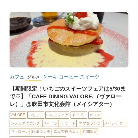
カフェ
ケーキ
コーヒー
スイーツ
グルメ
【期間限定！いちごのスイーツフェアは5/30ま
で♡】「CAFE DINING VALORE.（ヴァロー
レ）」@吹田市文化会館（メイシアター）
VALORE
いちご、
いちごフェア
イチゴ、
カフェ
カフェダイニング
スイーツ
デザート
ママ会ランチ
メイシアター
ヴァローレ
吹田ランチ
吹田市役所近く
期間限定