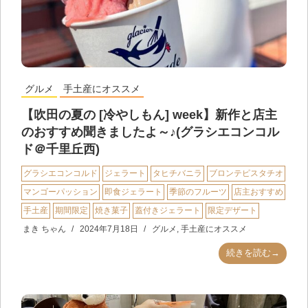
グルメ
手土産にオススメ
【吹田の夏の [冷やしもん] week】新作と店主
のおすすめ聞きましたよ～♪(グラシエコンコル
ド＠千里丘西)
グラシエコンコルド
ジェラート
タヒチバニラ
ブロンテピスタチオ
マンゴーパッション
即食ジェラート
季節のフルーツ
店主おすすめ
手土産
期間限定
焼き菓子
蓋付きジェラート
限定デザート
まき ちゃん
2024年7月18日
グルメ
,
手土産にオススメ
続きを読む→