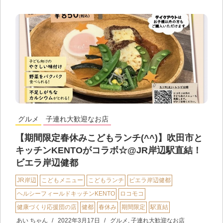
グルメ
子連れ大歓迎なお店
【期間限定春休みこどもランチ(^^)】吹田市と
キッチンKENTOがコラボ☆@JR岸辺駅直結！
ビエラ岸辺健都
JR岸辺
こどもメニュー
こどもランチ
ビエラ岸辺健都
ヘルシーフィールドキッチンKENTO
ロコモコ
健康づくり応援団の店
健都
春休み
期間限定
駅直結
あい ちゃん
2022年3月17日
グルメ
,
子連れ大歓迎なお店