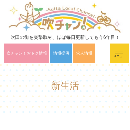
吹田の街を突撃取材、ほぼ毎日更新してもう6年目！
吹チャン！おトク情報
情報提供
求人情報
メニュー
新生活