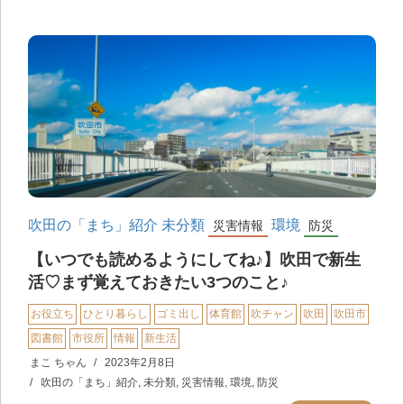
吹田の「まち」紹介
未分類
環境
災害情報
防災
【いつでも読めるようにしてね♪】吹田で新生
活♡まず覚えておきたい3つのこと♪
お役立ち
ひとり暮らし
ゴミ出し
体育館
吹チャン
吹田
吹田市
図書館
市役所
情報
新生活
まこ ちゃん
2023年2月8日
吹田の「まち」紹介
,
未分類
,
災害情報
,
環境
,
防災