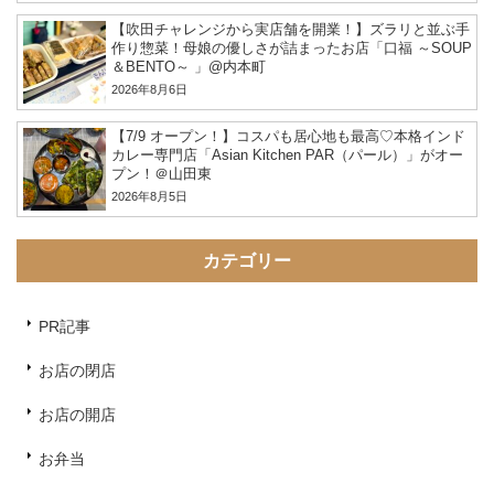
【吹田チャレンジから実店舗を開業！】ズラリと並ぶ手
作り惣菜！母娘の優しさが詰まったお店「口福 ～SOUP
＆BENTO～ 」@内本町
2026年8月6日
【7/9 オープン！】コスパも居心地も最高♡本格インド
カレー専門店「Asian Kitchen PAR（パール）」がオー
プン！＠山田東
2026年8月5日
カテゴリー
PR記事
お店の閉店
お店の開店
お弁当