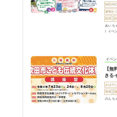
MIZUN
健都わ
吹田
あい ち
イベ
イベン
【無
きる
おはや
将棋
のん ち