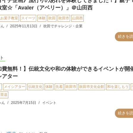
月イチ企画》流行りのあれを体験してきました！】親子
室☆「Avaler（アベリー）」＠山田西
お菓子教室
スイーツ
体験
吹田
吹田市
山田西
ゃん
2025年11月13日
吹田でチャレンジ・企業
続きを
ト
加費無料！】伝統文化や和の体験ができるイベントが開催
シアター
ト
メイシアター
伝統文化
体験
先着
吹田市
吹田市文化会館
和を楽しもう
茶道
ゃん
2025年7月15日
イベント
続きを