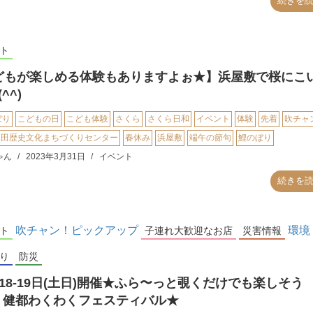
続きを
ト
どもが楽しめる体験もありますよぉ★】浜屋敷で桜にこ
^^)
ぼり
こどもの日
こども体験
さくら
さくら日和
イベント
体験
先着
吹チャ
吹田歴史文化まちづくりセンター
春休み
浜屋敷
端午の節句
鯉のぼり
ゃん
2023年3月31日
イベント
続きを
吹チャン！ピックアップ
環境
ト
子連れ大歓迎なお店
災害情報
り
防災
18-19日(土日)開催★ふら〜っと覗くだけでも楽しそう
)】健都わくわくフェスティバル★