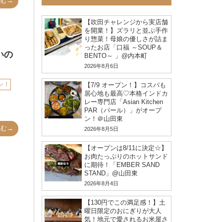
読む→
【吹田チャレンジから実店舗
を開業！】ズラリと並ぶ手作
り惣菜！母娘の優しさが詰ま
ったお店「口福 ～SOUP＆
いの
BENTO～ 」@内本町
2026年8月6日
ン！
【7/9 オープン！】コスパも
居心地も最高♡本格インドカ
レー専門店「Asian Kitchen
PAR（パール）」がオープ
ン！＠山田東
読む→
2026年8月5日
【オープンは8/11に決定☆】
お肉たっぷりのホットサンド
に期待！「EMBER SAND
STAND」@山田東
2026年8月4日
【130円でこの満足感！】土
曜日限定のおにぎりが大人
気！地元で愛されるお米屋さ