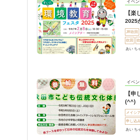
イベン
【楽
202
JR吹田
吹田
あい ち
イベン
【申
(^^)
メイシ
申し込
あい ち