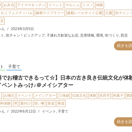
O
お弁当
アイママキッチン
イベント
マルシェ
ミズノ
体験
くわくフェスティバル
健都ライブラリー
健都レールサイド公園
公園
吹チャン
防災
ゃん
2023年3月5日
ント
,
吹チャン！ピックアップ
,
子連れ大歓迎なお店
,
災害情報
,
環境
,
街づくり
,
防災
続きを
ト
子育て
料でお稽古できるって☆】日本の古き良き伝統文化が体
イベントみっけ♪＠メイシアター
し
お稽古
イベント
メイシアター
三味線
伝統文化
体験
吹田市
和菓子
囲
無料体験
琴
着付け
習い事
茶道
華道
ゃん
2022年6月12日
イベント
,
子育て
続きを