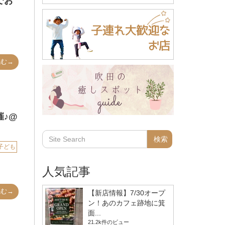
でお
読む→
♪@
子ども
人気記事
読む→
【新店情報】7/30オープ
ン！あのカフェ跡地に箕
面...
21.2k件のビュー