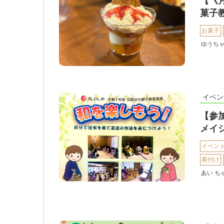
【《
菓子教
お菓子
ゆうち
イベン
【参
メイ
イベン
着付け
あい ち