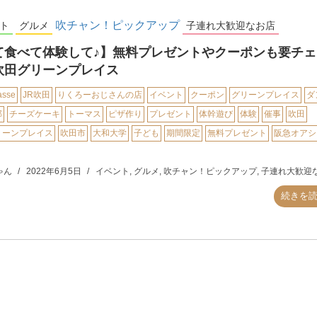
吹チャン！ピックアップ
ト
グルメ
子連れ大歓迎なお店
て食べて体験して♪】無料プレゼントやクーポンも要チェ
吹田グリーンプレイス
asse
JR吹田
りくろーおじさんの店
イベント
クーポン
グリーンプレイス
ダ
部
チーズケーキ
トーマス
ピザ作り
プレゼント
体幹遊び
体験
催事
吹田
リーンプレイス
吹田市
大和大学
子ども
期間限定
無料プレゼント
阪急オアシ
ゃん
2022年6月5日
イベント
,
グルメ
,
吹チャン！ピックアップ
,
子連れ大歓迎
続きを