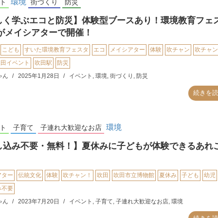
環境
ト
街づくり
防災
しく学ぶエコと防災】体験型ブースあり！環境教育フェ
5がメイシアターで開催！
こども
すいた環境教育フェスタ
エコ
メイシアター
体験
吹チャン
吹チャン
吹田イベント
吹田駅
防災
ゃん
2025年1月28日
イベント
,
環境
,
街づくり
,
防災
続きを
環境
ト
子育て
子連れ大歓迎なお店
し込み不要・無料！】夏休みに子どもが体験できるあれ
アター
伝統文化
体験
吹チャン！
吹田
吹田市立博物館
夏休み
子ども
幼児
み不要
ゃん
2023年7月20日
イベント
,
子育て
,
子連れ大歓迎なお店
,
環境