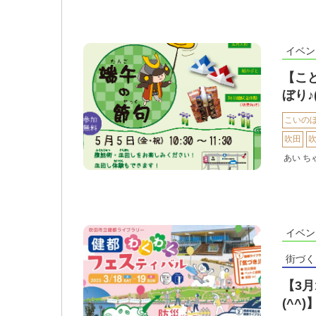
イベン
【こ
ぼり♪(
こいの
吹田
あい ち
イベン
街づく
【3月
(^^