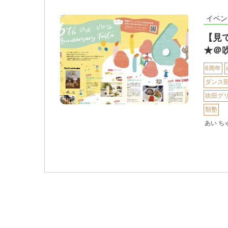
イベン
【見
★＠
6周年
ダンス
吹田グ
類塾
あい ち