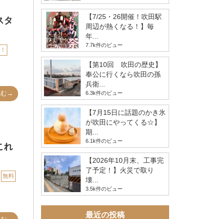
【7/25・26開催！吹田駅
スタ
周辺が熱くなる！】毎
年...
7.7k件のビュー
！
【第10回 吹田の歴史】
奉公に行くなら吹田の孫
兵衛...
読む→
6.3k件のビュー
【7月15日に話題のかき氷
が吹田にやってくる☆】
期...
6.1k件のビュー
これ
【2026年10月末、工事完
了予定！】火災で取り
無料
壊...
3.5k件のビュー
最近の投稿