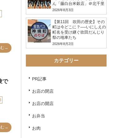
ん「藤白台米穀店」＠北千里
2026年8月3日
！
【第11回 吹田の歴史】その
町は今どこに？──いにしえの
町名を受け継ぐ吹田だんじり
祭の地車たち
2026年8月2日
読む→
カテゴリー
PR記事
験で
お店の閉店
碁
お店の開店
お弁当
読む→
お肉