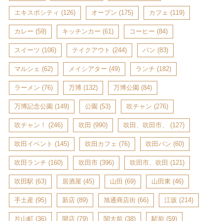
エキスポシティ
(126)
オープン
(175)
カフェ
(119)
カレー
(59)
キッチンカー
(61)
コーヒー
(84)
スイーツ
(106)
テイクアウト
(244)
パン
(83)
マルシェ
(62)
メイシアター
(49)
ランチ
(182)
ラーメン
(76)
万博
(132)
万博公園
(84)
万博記念公園
(149)
公園
(53)
吹チャン
(276)
吹チャン！
(246)
吹田
(990)
吹田、吹田市、
(127)
吹田イベント
(145)
吹田カフェ
(76)
吹田パン
(60)
吹田ランチ
(160)
吹田市
(396)
吹田市、吹田
(121)
吹田駅
(63)
居酒屋
(45)
山田
(69)
山田東
(46)
手土産
(95)
新店
(89)
旭通商店街
(66)
江坂
(214)
片山町
(36)
開店
(79)
関大前
(38)
駅前
(59)