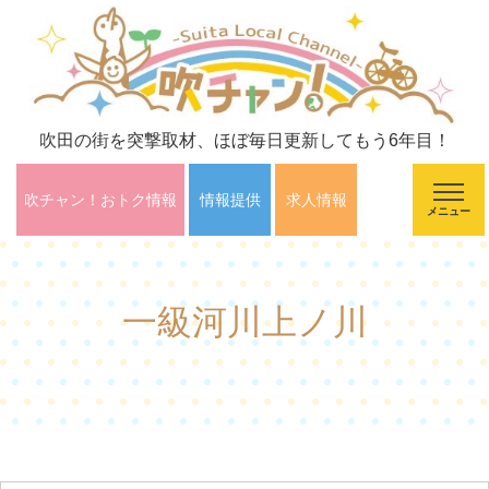
吹田の街を突撃取材、ほぼ毎日更新してもう6年目！
吹チャン！おトク情報
情報提供
求人情報
メニュー
一級河川上ノ川