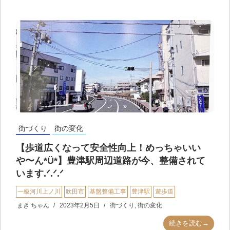
街づくり
街の変化
【歩道広くなって安全性向上！めっちゃいい
や〜ん*Ü*】豊津駅周辺道路が今、整備されて
います.ᐟ.ᐟ.ᐟ
一級河川上ノ川
吹田市
基盤整備工事
豊津駅
遊歩道
まき ちゃん
2023年2月5日
街づくり
,
街の変化
続きを読む→