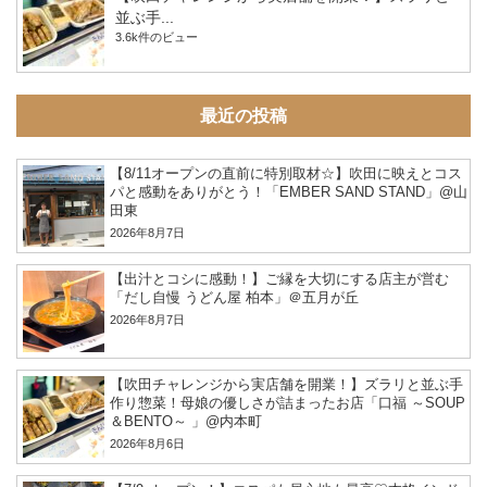
並ぶ手...
3.6k件のビュー
最近の投稿
【8/11オープンの直前に特別取材☆】吹田に映えとコス
パと感動をありがとう！「EMBER SAND STAND」@山
田東
2026年8月7日
【出汁とコシに感動！】ご縁を大切にする店主が営む
「だし自慢 うどん屋 柏本」＠五月が丘
2026年8月7日
【吹田チャレンジから実店舗を開業！】ズラリと並ぶ手
作り惣菜！母娘の優しさが詰まったお店「口福 ～SOUP
＆BENTO～ 」@内本町
2026年8月6日