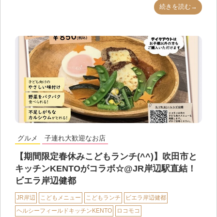
続きを読む→
グルメ
子連れ大歓迎なお店
【期間限定春休みこどもランチ(^^)】吹田市と
キッチンKENTOがコラボ☆@JR岸辺駅直結！
ビエラ岸辺健都
JR岸辺
こどもメニュー
こどもランチ
ビエラ岸辺健都
ヘルシーフィールドキッチンKENTO
ロコモコ