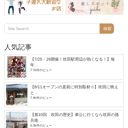
人気記事
【7/25・26開催！吹田駅周辺が熱くなる！】毎
年...
7.7k件のビュー
【8/11オープンの直前に特別取材☆】吹田に映え
と...
7.4k件のビュー
【第10回 吹田の歴史】奉公に行くなら吹田の孫
兵衛...
6.3k件のビュー