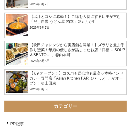
2026年8月7日
【出汁とコシに感動！】ご縁を大切にする店主が営む
「だし自慢 うどん屋 柏本」＠五月が丘
2026年8月7日
【吹田チャレンジから実店舗を開業！】ズラリと並ぶ手
作り惣菜！母娘の優しさが詰まったお店「口福 ～SOUP
＆BENTO～ 」@内本町
2026年8月6日
【7/9 オープン！】コスパも居心地も最高♡本格インド
カレー専門店「Asian Kitchen PAR（パール）」がオー
プン！＠山田東
2026年8月5日
カテゴリー
PR記事