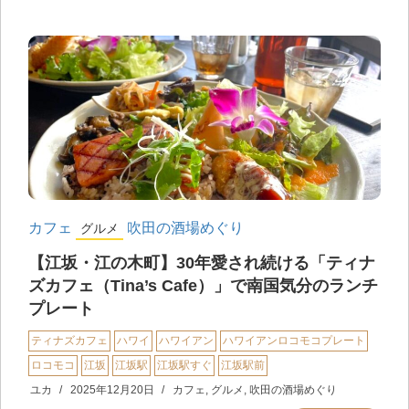
カフェ
吹田の酒場めぐり
グルメ
【江坂・江の木町】30年愛され続ける「ティナ
ズカフェ（Tina’s Cafe）」で南国気分のランチ
プレート
ティナズカフェ
ハワイ
ハワイアン
ハワイアンロコモコプレート
ロコモコ
江坂
江坂駅
江坂駅すぐ
江坂駅前
ユカ
2025年12月20日
カフェ
,
グルメ
,
吹田の酒場めぐり