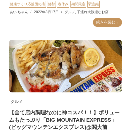
健康づくり応援団の店
健都
春休み
期間限定
駅直結
あい ちゃん
2022年3月17日
グルメ
,
子連れ大歓迎なお店
続きを読む→
グルメ
【全て店内調理なのに神コスパ！！】ボリュー
ムもたっぷり「BIG MOUNTAIN EXPRESS」
(ビッグマウンテンエクスプレス)@関大前