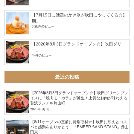
【7月15日に話題のかき氷が吹田にやってくる☆】
期...
6.2k件のビュー
【2026年8月3日グランドオープン☆】吹田グリ
ー...
4k件のビュー
最近の投稿
【2026年8月3日グランドオープン☆】吹田グリーンプレ
イスに「焼肉モトカラ」が誕生！上質なお肉が味わえる
贅沢ランチ＠片山町
2026年8月8日
【8/11オープンの直前に特別取材☆】吹田に映えとコス
パと感動をありがとう！「EMBER SAND STAND」@山
田東