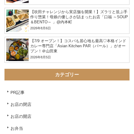
【吹田チャレンジから実店舗を開業！】ズラリと並ぶ手
作り惣菜！母娘の優しさが詰まったお店「口福 ～SOUP
＆BENTO～ 」@内本町
2026年8月6日
【7/9 オープン！】コスパも居心地も最高♡本格インド
カレー専門店「Asian Kitchen PAR（パール）」がオー
プン！＠山田東
2026年8月5日
カテゴリー
PR記事
お店の閉店
お店の開店
お弁当