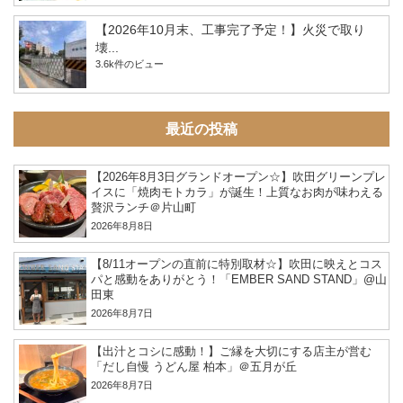
【2026年10月末、工事完了予定！】火災で取り
壊...
3.6k件のビュー
最近の投稿
【2026年8月3日グランドオープン☆】吹田グリーンプレ
イスに「焼肉モトカラ」が誕生！上質なお肉が味わえる
贅沢ランチ＠片山町
2026年8月8日
【8/11オープンの直前に特別取材☆】吹田に映えとコス
パと感動をありがとう！「EMBER SAND STAND」@山
田東
2026年8月7日
【出汁とコシに感動！】ご縁を大切にする店主が営む
「だし自慢 うどん屋 柏本」＠五月が丘
2026年8月7日