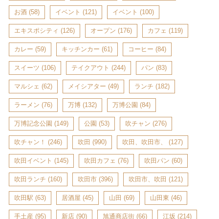
お酒
(58)
イベント
(121)
イベント
(100)
エキスポシティ
(126)
オープン
(176)
カフェ
(119)
カレー
(59)
キッチンカー
(61)
コーヒー
(84)
スイーツ
(106)
テイクアウト
(244)
パン
(83)
マルシェ
(62)
メイシアター
(49)
ランチ
(182)
ラーメン
(76)
万博
(132)
万博公園
(84)
万博記念公園
(149)
公園
(53)
吹チャン
(276)
吹チャン！
(246)
吹田
(990)
吹田、吹田市、
(127)
吹田イベント
(145)
吹田カフェ
(76)
吹田パン
(60)
吹田ランチ
(160)
吹田市
(396)
吹田市、吹田
(121)
吹田駅
(63)
居酒屋
(45)
山田
(69)
山田東
(46)
手土産
(95)
新店
(90)
旭通商店街
(66)
江坂
(214)