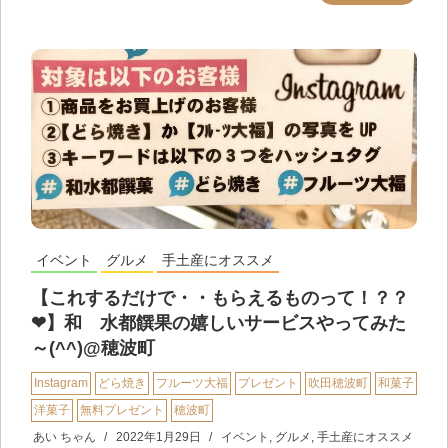
イベント
グルメ
手土産にオススメ
【これするだけで・・もらえるものって！？？
❤︎】和 水都饌果の嬉しいサービスやってみた
～(^^)@穂波町
Instagram
どら焼き
フルーツ大福
プレゼント
吹田穂波町
和菓子
洋菓子
無料プレゼント
穂波町
あい ちゃん
2022年1月29日
イベント
,
グルメ
,
手土産にオススメ