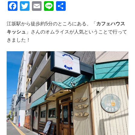
F
T
E
Li
共
a
wi
m
n
有
c
tt
ail
e
江坂駅から徒歩約5分のところにある、「
カフェハウス
キッシュ
」さんのオムライスが人気ということで行って
e
er
きました！
b
o
o
k