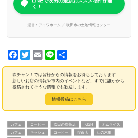
LINEで吹田の最新おススメ物件が届
く！
運営：アイワホーム ／ 吹田市の土地情報センター
F
T
E
Li
共
a
wi
m
n
有
c
tt
ail
e
吹チャン！では皆様からの情報をお待ちしております！
新しいお店の情報や市内のイベントなど、すでに誰かから
e
er
投稿されてそうな情報でも歓迎します。
b
情報投稿はこちら
o
o
k
カフェ
コーヒー
吹田の喫茶店
KISH
オムライス
カフェ
キッシュ
コーヒー
喫茶店
江の木町