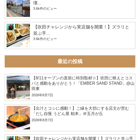
壊...
3.6k件のビュー
【吹田チャレンジから実店舗を開業！】ズラリと
並ぶ手...
3.6k件のビュー
最近の投稿
【8/11オープンの直前に特別取材☆】吹田に映えとコス
パと感動をありがとう！「EMBER SAND STAND」@山
田東
2026年8月7日
【出汁とコシに感動！】ご縁を大切にする店主が営む
「だし自慢 うどん屋 柏本」＠五月が丘
2026年8月7日
【吹田チャレンジから実店舗を開業！】ズラリと並ぶ手