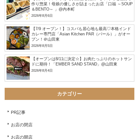
作り惣菜！母娘の優しさが詰まったお店「口福 ～SOUP
＆BENTO～ 」@内本町
2026年8月6日
【7/9 オープン！】コスパも居心地も最高♡本格インド
カレー専門店「Asian Kitchen PAR（パール）」がオー
プン！＠山田東
2026年8月5日
【オープンは8/11に決定☆】お肉たっぷりのホットサン
ドに期待！「EMBER SAND STAND」@山田東
2026年8月4日
カテゴリー
PR記事
お店の閉店
お店の開店