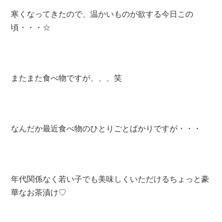
a
wi
m
n
有
c
tt
ail
e
寒くなってきたので、温かいものが欲する今日この
頃・・・☆
e
er
b
o
o
またまた食べ物ですが、、、笑
k
なんだか最近食べ物のひとりごとばかりですが・・・
年代関係なく若い子でも美味しくいただけるちょっと豪
華なお茶漬け♡