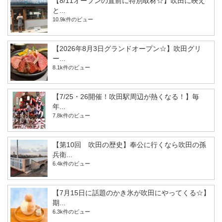
【8/11オープンの直前に特別取材☆】吹田に映え
と...
10.9k件のビュー
【2026年8月3日グランドオープン☆】吹田グリ
ー...
8.1k件のビュー
【7/25・26開催！吹田駅周辺が熱くなる！】毎
年...
7.8k件のビュー
【第10回 吹田の歴史】奉公に行くなら吹田の孫
兵衛...
6.4k件のビュー
【7月15日に話題のかき氷が吹田にやってくる☆】
期...
6.3k件のビュー