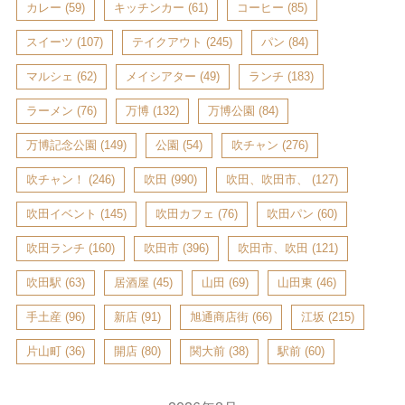
カレー
(59)
キッチンカー
(61)
コーヒー
(85)
スイーツ
(107)
テイクアウト
(245)
パン
(84)
マルシェ
(62)
メイシアター
(49)
ランチ
(183)
ラーメン
(76)
万博
(132)
万博公園
(84)
万博記念公園
(149)
公園
(54)
吹チャン
(276)
吹チャン！
(246)
吹田
(990)
吹田、吹田市、
(127)
吹田イベント
(145)
吹田カフェ
(76)
吹田パン
(60)
吹田ランチ
(160)
吹田市
(396)
吹田市、吹田
(121)
吹田駅
(63)
居酒屋
(45)
山田
(69)
山田東
(46)
手土産
(96)
新店
(91)
旭通商店街
(66)
江坂
(215)
片山町
(36)
開店
(80)
関大前
(38)
駅前
(60)