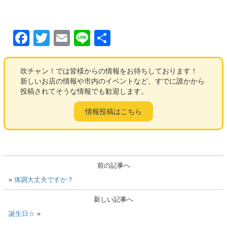
F
T
E
Li
共
a
wi
m
n
有
c
tt
ail
e
吹チャン！では皆様からの情報をお待ちしております！
新しいお店の情報や市内のイベントなど、すでに誰かから
e
er
投稿されてそうな情報でも歓迎します。
b
情報投稿はこちら
o
o
k
前の記事へ
«
体調大丈夫ですか？
新しい記事へ
誕生日☆
»