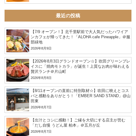
最近の投稿
【7/9 オープン！】北千里駅前で大人気だったハワイア
ンカフェが帰ってきた！「ALOHA cafe Pineapple」＠服
部緑地
2026年8月9日
【2026年8月3日グランドオープン☆】吹田グリーンプレ
イスに「焼肉モトカラ」が誕生！上質なお肉が味わえる
贅沢ランチ＠片山町
2026年8月8日
【8/11オープンの直前に特別取材☆】吹田に映えとコス
パと感動をありがとう！「EMBER SAND STAND」@山
田東
2026年8月7日
【出汁とコシに感動！】ご縁を大切にする店主が営む
「だし自慢 うどん屋 柏本」＠五月が丘
2026年8月7日