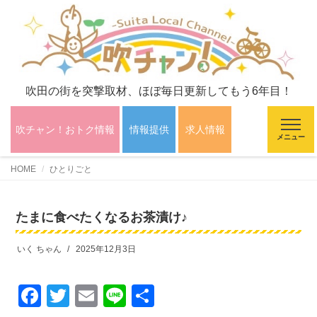
吹田の街を突撃取材、ほぼ毎日更新してもう6年目！
吹チャン！おトク情報
情報提供
求人情報
メニュー
HOME
ひとりごと
たまに食べたくなるお茶漬け♪
いく ちゃん
2025年12月3日
F
T
E
Li
共