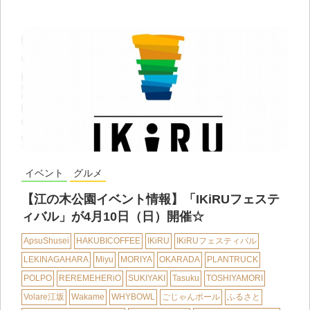
イベント
グルメ
【江の木公園イベント情報】「IKiRUフェステ
ィバル」が4月10日（日）開催☆
ApsuShusei
HAKUBICOFFEE
IKiRU
IKiRUフェスティバル
LEKINAGAHARA
Miyu
MORIYA
OKARADA
PLANTRUCK
POLPO
REREMEHERiO
SUKIYAKI
Tasuku
TOSHIYAMORI
Volare江坂
Wakame
WHYBOWL
ごじゃんポール
ふるさと