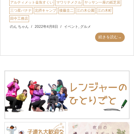
アルティメット金魚すくい
マワリテメクル
ヤッサン一座の紙芝居
三つ星バナナ
北摂キャンプ
後藤圭二
江の木公園
江の木町
田中工務店
のん ちゃん
2022年4月8日
イベント
,
グルメ
続きを読む→