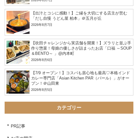
2026年8月7日
【出汁とコシに感動！】ご縁を大切にする店主が営む
「だし自慢 うどん屋 柏本」＠五月が丘
2026年8月7日
【吹田チャレンジから実店舗を開業！】ズラリと並ぶ手
作り惣菜！母娘の優しさが詰まったお店「口福 ～SOUP
＆BENTO～ 」@内本町
2026年8月6日
【7/9 オープン！】コスパも居心地も最高♡本格インド
カレー専門店「Asian Kitchen PAR（パール）」がオー
プン！＠山田東
2026年8月5日
カテゴリー
PR記事