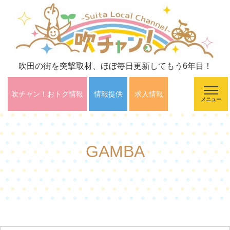
吹田の街を突撃取材、ほぼ毎日更新してもう6年目！
吹チャン！おトク情報
情報提供
求人情報
メニュー
GAMBA