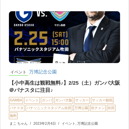
万博記念公園
イベント
【小中高生は観戦無料♪】2/25（土）ガンバ大阪
＠パナスタに注目♪
GAMBA
イベント
ガンバ
ガンバ大阪
サッカー
サッカー観戦
パナスタ
パナソニックスタジアム吹田
万博公園
吹チャン
吹田
無料
まこ ちゃん
2023年2月4日
イベント
,
万博記念公園