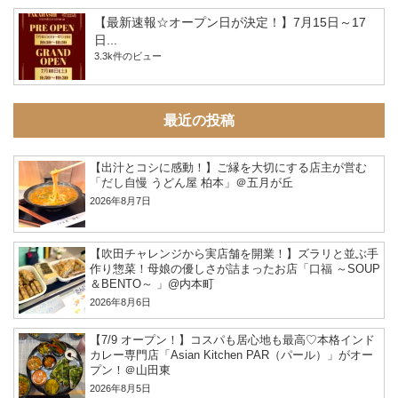
【最新速報☆オープン日が決定！】7月15日～17
日...
3.3k件のビュー
最近の投稿
【出汁とコシに感動！】ご縁を大切にする店主が営む
「だし自慢 うどん屋 柏本」＠五月が丘
2026年8月7日
【吹田チャレンジから実店舗を開業！】ズラリと並ぶ手
作り惣菜！母娘の優しさが詰まったお店「口福 ～SOUP
＆BENTO～ 」@内本町
2026年8月6日
【7/9 オープン！】コスパも居心地も最高♡本格インド
カレー専門店「Asian Kitchen PAR（パール）」がオー
プン！＠山田東
2026年8月5日