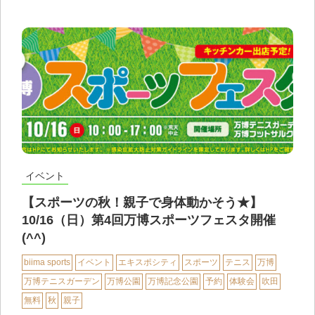
イベント
【スポーツの秋！親子で身体動かそう★】
10/16（日）第4回万博スポーツフェスタ開催
(^^)
biima sports
イベント
エキスポシティ
スポーツ
テニス
万博
万博テニスガーデン
万博公園
万博記念公園
予約
体験会
吹田
無料
秋
親子