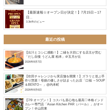
【最新速報☆オープン日が決定！】7月15日～17
日...
3.3k件のビュー
最近の投稿
【出汁とコシに感動！】ご縁を大切にする店主が営む
「だし自慢 うどん屋 柏本」＠五月が丘
2026年8月7日
【吹田チャレンジから実店舗を開業！】ズラリと並ぶ手
作り惣菜！母娘の優しさが詰まったお店「口福 ～SOUP
＆BENTO～ 」@内本町
2026年8月6日
【7/9 オープン！】コスパも居心地も最高♡本格インド
カレー専門店「Asian Kitchen PAR（パール）」がオー
プン！＠山田東