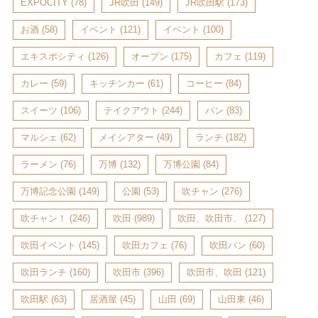
EXPOCITY
(78)
JR吹田
(149)
JR吹田駅
(173)
お酒
(58)
イベント
(121)
イベント
(100)
エキスポシティ
(126)
オープン
(175)
カフェ
(119)
カレー
(59)
キッチンカー
(61)
コーヒー
(84)
スイーツ
(106)
テイクアウト
(244)
パン
(83)
マルシェ
(62)
メイシアター
(49)
ランチ
(182)
ラーメン
(76)
万博
(132)
万博公園
(84)
万博記念公園
(149)
公園
(53)
吹チャン
(276)
吹チャン！
(246)
吹田
(989)
吹田、吹田市、
(127)
吹田イベント
(145)
吹田カフェ
(76)
吹田パン
(60)
吹田ランチ
(160)
吹田市
(396)
吹田市、吹田
(121)
吹田駅
(63)
居酒屋
(45)
山田
(69)
山田東
(46)