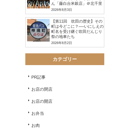
ん「藤白台米穀店」＠北千里
2026年8月3日
【第11回 吹田の歴史】その
町は今どこに？──いにしえの
町名を受け継ぐ吹田だんじり
祭の地車たち
2026年8月2日
カテゴリー
PR記事
お店の閉店
お店の開店
お弁当
お肉