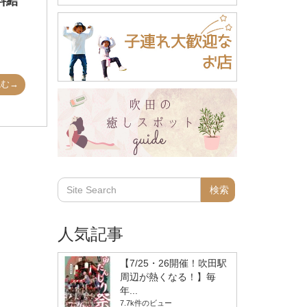
料給
読む→
人気記事
【7/25・26開催！吹田駅
周辺が熱くなる！】毎
年...
7.7k件のビュー