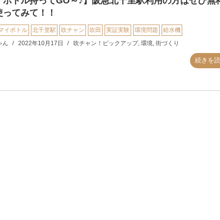
イボトル持ってGO～♪】阪急北千里駅利用の方はぜひ無
使ってみて！！
マイボトル
北千里駅
吹チャン
吹田
実証実験
環境問題
給水機
ゃん
2022年10月17日
吹チャン！ピックアップ
,
環境
,
街づくり
続きを