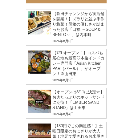
【吹田チャレンジから実店舗
を開業！】ズラリと並ぶ手作
り惣菜！母娘の優しさが詰ま
ったお店「口福 ～SOUP＆
BENTO～ 」@内本町
2026年8月6日
【7/9 オープン！】コスパも
居心地も最高♡本格インドカ
レー専門店「Asian Kitchen
PAR（パール）」がオープ
ン！＠山田東
2026年8月5日
【オープンは8/11に決定☆】
お肉たっぷりのホットサンド
に期待！「EMBER SAND
STAND」@山田東
2026年8月4日
【130円でこの満足感！】土
曜日限定のおにぎりが大人
気！地元で愛されるお米屋さ