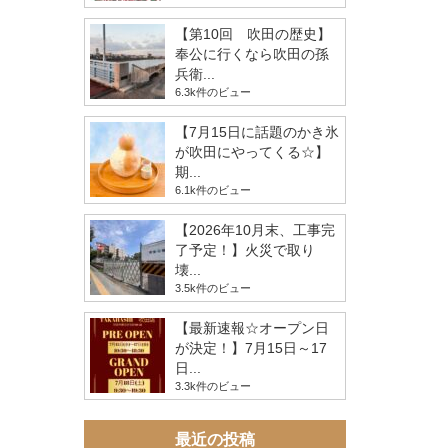
【第10回 吹田の歴史】
奉公に行くなら吹田の孫
兵衛...
6.3k件のビュー
【7月15日に話題のかき氷
が吹田にやってくる☆】
期...
6.1k件のビュー
【2026年10月末、工事完
了予定！】火災で取り
壊...
3.5k件のビュー
【最新速報☆オープン日
が決定！】7月15日～17
日...
3.3k件のビュー
最近の投稿