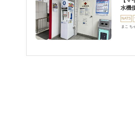
【マ
水機
NATS
まこ ち