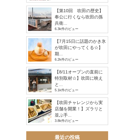
【第10回 吹田の歴史】
奉公に行くなら吹田の孫
兵衛...
6.3k件のビュー
【7月15日に話題のかき氷
が吹田にやってくる☆】
期...
6.2k件のビュー
【8/11オープンの直前に
特別取材☆】吹田に映え
と...
5.1k件のビュー
【吹田チャレンジから実
店舗を開業！】ズラリと
並ぶ手...
3.8k件のビュー
最近の投稿