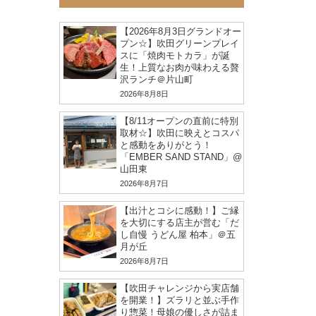
【2026年8月3日グランドオー
プン☆】吹田グリーンプレイ
スに「焼肉モトカラ」が誕
生！上質なお肉が味わえる贅
沢ランチ＠片山町
2026年8月8日
【8/11オープンの直前に特別
取材☆】吹田に映えとコスパ
と感動をありがとう！
「EMBER SAND STAND」@
山田東
2026年8月7日
【出汁とコシに感動！】ご縁
を大切にする店主が営む「だ
し自慢 うどん屋 柏本」＠五
月が丘
2026年8月7日
【吹田チャレンジから実店舗
を開業！】ズラリと並ぶ手作
り惣菜！母娘の優しさが詰ま