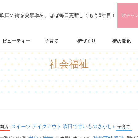
吹田の街を突撃取材、ほぼ毎日更新してもう6年目！
吹チャ
ビューティー
子育て
街づくり
街の変化
社会福祉
スイーツ
テイクアウト
吹田で甘いものさがし♪
開店
子育て
安心・安全
社会貢献
福祉
大歓迎なお店
手土産にオススメ
街づ