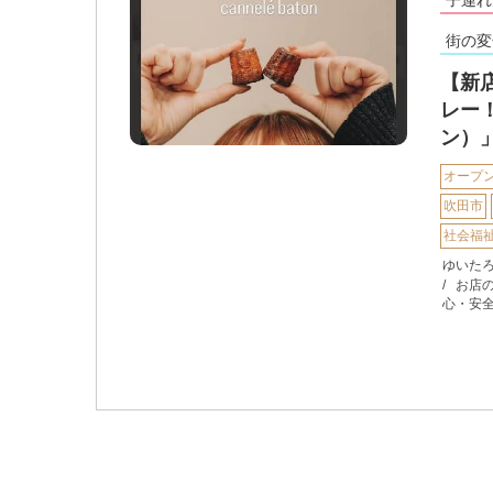
街の変
【新
レー！
ン）
オープ
吹田市
社会福
ゆいた
お店
心・安