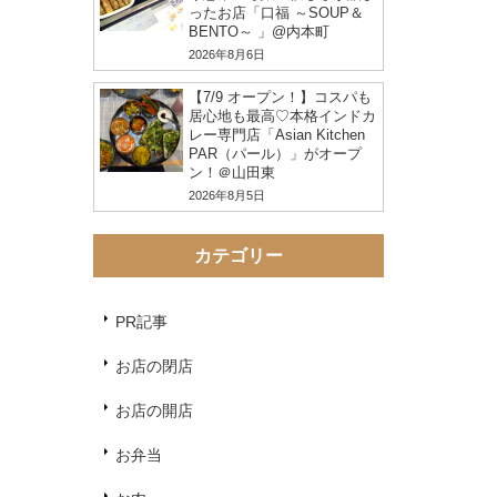
ったお店「口福 ～SOUP＆
BENTO～ 」@内本町
2026年8月6日
【7/9 オープン！】コスパも
居心地も最高♡本格インドカ
レー専門店「Asian Kitchen
PAR（パール）」がオープ
ン！＠山田東
2026年8月5日
カテゴリー
PR記事
お店の閉店
お店の開店
お弁当