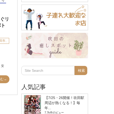
繋ぐリ
バト
田市、
,
安
読む→
人気記事
【7/25・26開催！吹田駅
周辺が熱くなる！】毎
年...
7.7k件のビュー