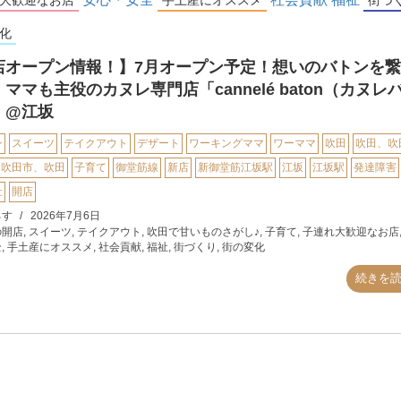
化
店オープン情報！】7月オープン予定！想いのバトンを
ママも主役のカヌレ専門店「cannelé baton（カヌレ
」@江坂
ン
スイーツ
テイクアウト
デザート
ワーキングママ
ワーママ
吹田
吹田、吹
吹田市、吹田
子育て
御堂筋線
新店
新御堂筋江坂駅
江坂
江坂駅
発達障害
祉
開店
ろす
2026年7月6日
の開店
,
スイーツ
,
テイクアウト
,
吹田で甘いものさがし♪
,
子育て
,
子連れ大歓迎なお店
全
,
手土産にオススメ
,
社会貢献
,
福祉
,
街づくり
,
街の変化
続きを