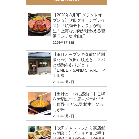
【2026年8月3日グランドオー
プン☆】吹田グリーンプレイ
スに「焼肉モトカラ」が誕
生！上質なお肉が味わえる贅
沢ランチ＠片山町
2026年8月8日
【8/11オープンの直前に特別
取材☆】吹田に映えとコスパ
と感動をありがとう！
「EMBER SAND STAND」@
山田東
2026年8月7日
【出汁とコシに感動！】ご縁
を大切にする店主が営む「だ
し自慢 うどん屋 柏本」＠五
月が丘
2026年8月7日
【吹田チャレンジから実店舗
を開業！】ズラリと並ぶ手作
り惣菜！母娘の優しさが詰ま