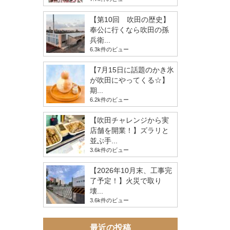
【第10回 吹田の歴史】
奉公に行くなら吹田の孫
兵衛...
6.3k件のビュー
【7月15日に話題のかき氷
が吹田にやってくる☆】
期...
6.2k件のビュー
【吹田チャレンジから実
店舗を開業！】ズラリと
並ぶ手...
3.6k件のビュー
【2026年10月末、工事完
了予定！】火災で取り
壊...
3.6k件のビュー
最近の投稿