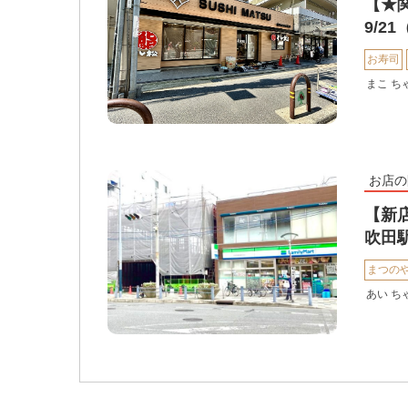
【★
9/2
お寿司
まこ ち
お店の
【新店
吹田
まつの
あい ち