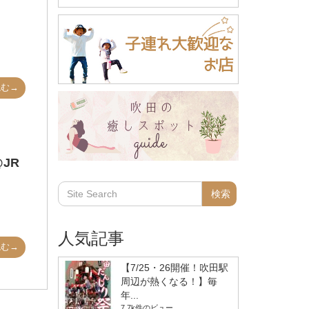
読む→
JR
人気記事
読む→
【7/25・26開催！吹田駅
周辺が熱くなる！】毎
年...
7.7k件のビュー