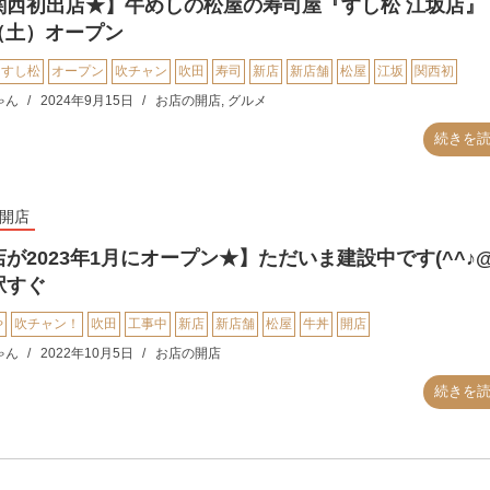
関西初出店★】牛めしの松屋の寿司屋『すし松 江坂店』
1（土）オープン
すし松
オープン
吹チャン
吹田
寿司
新店
新店舗
松屋
江坂
関西初
ゃん
2024年9月15日
お店の開店
,
グルメ
続きを
開店
が2023年1月にオープン★】ただいま建設中です(^^♪@
駅すぐ
や
吹チャン！
吹田
工事中
新店
新店舗
松屋
牛丼
開店
ゃん
2022年10月5日
お店の開店
続きを