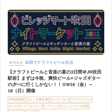
吹田でクラフトビール生活
イベント
【クラフトビールと音楽の宴の3日間＠JR吹田
駅前】まずは今晩、爽快ビール×ジャズギター
の夕べに行くしかない！！☆9/16（金）～
18（日）開催
JR吹田駅前
さんくす夢広場
キッチンカー
クラフトビール
ダイヤモンドブルワリー
ビアフェス
ビレッジマート吹田