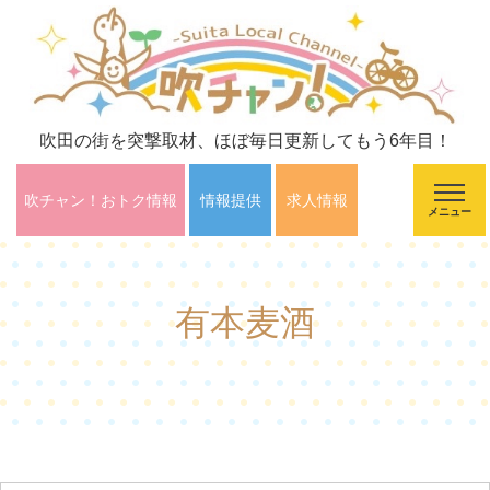
吹田の街を突撃取材、ほぼ毎日更新してもう6年目！
吹チャン！おトク情報
情報提供
求人情報
メニュー
有本麦酒