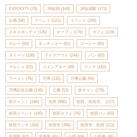
EXPOCITY
(78)
JR吹田
(149)
JR吹田駅
(173)
お酒
(58)
イベント
(121)
イベント
(100)
エキスポシティ
(126)
オープン
(176)
カフェ
(119)
カレー
(59)
キッチンカー
(61)
コーヒー
(84)
スイーツ
(106)
テイクアウト
(244)
パン
(83)
マルシェ
(62)
メイシアター
(49)
ランチ
(182)
ラーメン
(76)
万博
(132)
万博公園
(84)
万博記念公園
(149)
公園
(53)
吹チャン
(276)
吹チャン！
(246)
吹田
(990)
吹田、吹田市、
(127)
吹田イベント
(145)
吹田カフェ
(76)
吹田パン
(60)
吹田ランチ
(160)
吹田市
(396)
吹田市、吹田
(121)
吹田駅
(63)
居酒屋
(45)
山田
(69)
山田東
(46)