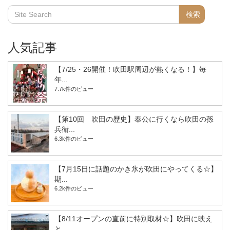
人気記事
【7/25・26開催！吹田駅周辺が熱くなる！】毎
年...
7.7k件のビュー
【第10回 吹田の歴史】奉公に行くなら吹田の孫
兵衛...
6.3k件のビュー
【7月15日に話題のかき氷が吹田にやってくる☆】
期...
6.2k件のビュー
【8/11オープンの直前に特別取材☆】吹田に映え
と...