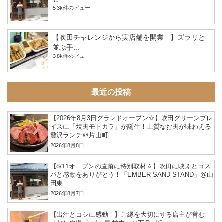
5.3k件のビュー
【吹田チャレンジから実店舗を開業！】ズラリと
並ぶ手...
3.8k件のビュー
最近の投稿
【2026年8月3日グランドオープン☆】吹田グリーンプレ
イスに「焼肉モトカラ」が誕生！上質なお肉が味わえる
贅沢ランチ＠片山町
2026年8月8日
【8/11オープンの直前に特別取材☆】吹田に映えとコス
パと感動をありがとう！「EMBER SAND STAND」@山
田東
2026年8月7日
【出汁とコシに感動！】ご縁を大切にする店主が営む