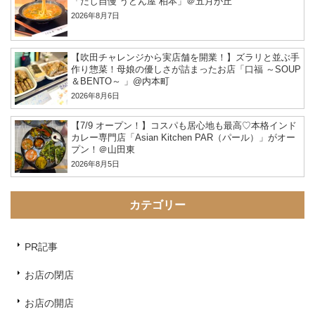
「だし自慢 うどん屋 柏本」＠五月が丘
2026年8月7日
【吹田チャレンジから実店舗を開業！】ズラリと並ぶ手
作り惣菜！母娘の優しさが詰まったお店「口福 ～SOUP
＆BENTO～ 」@内本町
2026年8月6日
【7/9 オープン！】コスパも居心地も最高♡本格インド
カレー専門店「Asian Kitchen PAR（パール）」がオー
プン！＠山田東
2026年8月5日
カテゴリー
PR記事
お店の閉店
お店の開店