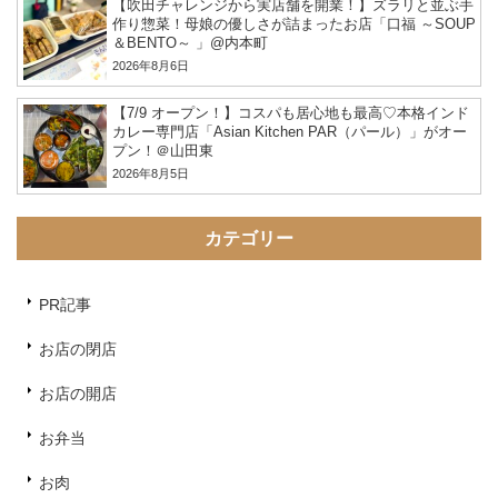
【吹田チャレンジから実店舗を開業！】ズラリと並ぶ手
作り惣菜！母娘の優しさが詰まったお店「口福 ～SOUP
＆BENTO～ 」@内本町
2026年8月6日
【7/9 オープン！】コスパも居心地も最高♡本格インド
カレー専門店「Asian Kitchen PAR（パール）」がオー
プン！＠山田東
2026年8月5日
カテゴリー
PR記事
お店の閉店
お店の開店
お弁当
お肉