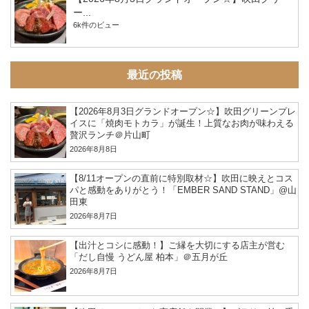
ー...
6k件のビュー
最近の投稿
【2026年8月3日グランドオープン☆】吹田グリーンプレ
イスに「焼肉モトカラ」が誕生！上質なお肉が味わえる
贅沢ランチ＠片山町
2026年8月8日
【8/11オープンの直前に特別取材☆】吹田に映えとコス
パと感動をありがとう！「EMBER SAND STAND」@山
田東
2026年8月7日
【出汁とコシに感動！】ご縁を大切にする店主が営む
「だし自慢 うどん屋 柏本」＠五月が丘
2026年8月7日