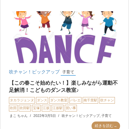
吹チャン！ピックアップ
子育て
【この春こそ始めたい！】楽しみながら運動不
足解消！こどものダンス教室♪
タカラジェンヌ
ダンス
ダンス教室
バレエ
南千里駅
吹チャン
吹田
吹田駅
宝塚
江坂
江坂駅
習い事
まこ ちゃん
2022年3月5日
吹チャン！ピックアップ
,
子育て
続きを読む→