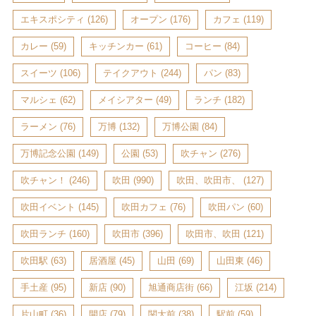
エキスポシティ
(126)
オープン
(176)
カフェ
(119)
カレー
(59)
キッチンカー
(61)
コーヒー
(84)
スイーツ
(106)
テイクアウト
(244)
パン
(83)
マルシェ
(62)
メイシアター
(49)
ランチ
(182)
ラーメン
(76)
万博
(132)
万博公園
(84)
万博記念公園
(149)
公園
(53)
吹チャン
(276)
吹チャン！
(246)
吹田
(990)
吹田、吹田市、
(127)
吹田イベント
(145)
吹田カフェ
(76)
吹田パン
(60)
吹田ランチ
(160)
吹田市
(396)
吹田市、吹田
(121)
吹田駅
(63)
居酒屋
(45)
山田
(69)
山田東
(46)
手土産
(95)
新店
(90)
旭通商店街
(66)
江坂
(214)
片山町
(36)
開店
(79)
関大前
(38)
駅前
(59)