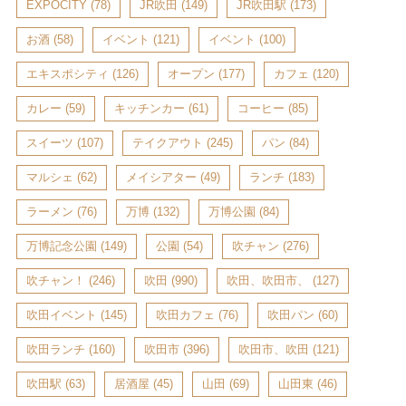
EXPOCITY
(78)
JR吹田
(149)
JR吹田駅
(173)
お酒
(58)
イベント
(121)
イベント
(100)
エキスポシティ
(126)
オープン
(177)
カフェ
(120)
カレー
(59)
キッチンカー
(61)
コーヒー
(85)
スイーツ
(107)
テイクアウト
(245)
パン
(84)
マルシェ
(62)
メイシアター
(49)
ランチ
(183)
ラーメン
(76)
万博
(132)
万博公園
(84)
万博記念公園
(149)
公園
(54)
吹チャン
(276)
吹チャン！
(246)
吹田
(990)
吹田、吹田市、
(127)
吹田イベント
(145)
吹田カフェ
(76)
吹田パン
(60)
吹田ランチ
(160)
吹田市
(396)
吹田市、吹田
(121)
吹田駅
(63)
居酒屋
(45)
山田
(69)
山田東
(46)