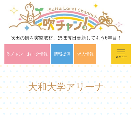
吹田の街を突撃取材、ほぼ毎日更新してもう6年目！
吹チャン！おトク情報
情報提供
求人情報
メニュー
大和大学アリーナ