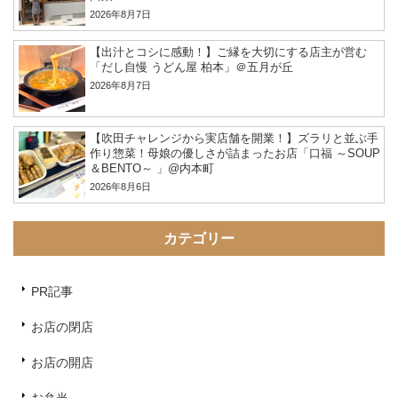
2026年8月7日
【出汁とコシに感動！】ご縁を大切にする店主が営む
「だし自慢 うどん屋 柏本」＠五月が丘
2026年8月7日
【吹田チャレンジから実店舗を開業！】ズラリと並ぶ手
作り惣菜！母娘の優しさが詰まったお店「口福 ～SOUP
＆BENTO～ 」@内本町
2026年8月6日
カテゴリー
PR記事
お店の閉店
お店の開店