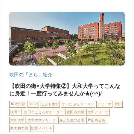
吹田の「まち」紹介
【吹田の街×大学特集②】大和大学ってこんな
に身近！一度行ってみませんか★(^^)/
JR吹田駅
SDGs
こども食堂
すいたぶるラーメン
アリーナ
吹田
吹田市
吹田市こころサポーター
吹田市大学
大和アリーナ
大和大学
大和大学アリーナ
森と芝生の公園
片山商店街
西大和学園
防災イベント