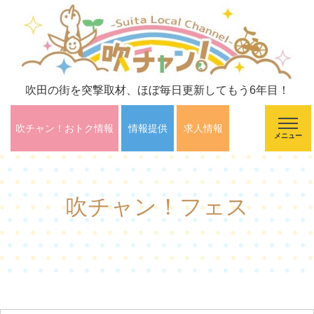
吹田の街を突撃取材、ほぼ毎日更新してもう6年目！
吹チャン！おトク情報
情報提供
求人情報
メニュー
吹チャン！フェス