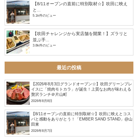
【8/11オープンの直前に特別取材☆】吹田に映え
と...
5.1k件のビュー
【吹田チャレンジから実店舗を開業！】ズラリと
並ぶ手...
3.8k件のビュー
最近の投稿
【2026年8月3日グランドオープン☆】吹田グリーンプレ
イスに「焼肉モトカラ」が誕生！上質なお肉が味わえる
贅沢ランチ＠片山町
2026年8月8日
【8/11オープンの直前に特別取材☆】吹田に映えとコス
パと感動をありがとう！「EMBER SAND STAND」@山
田東
2026年8月7日