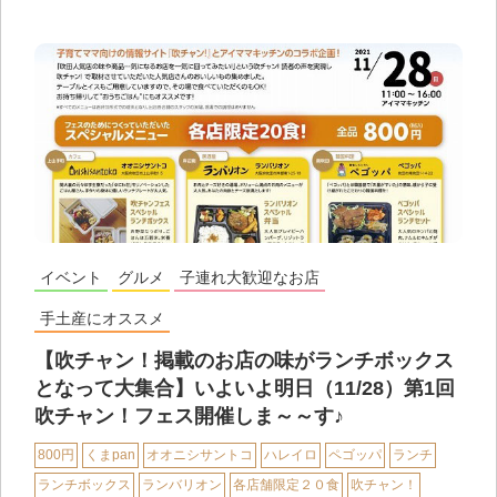
イベント
グルメ
子連れ大歓迎なお店
手土産にオススメ
【吹チャン！掲載のお店の味がランチボックス
となって大集合】いよいよ明日（11/28）第1回
吹チャン！フェス開催しま～～す♪
800円
くまpan
オオニシサントコ
ハレイロ
ペゴッパ
ランチ
ランチボックス
ランバリオン
各店舗限定２０食
吹チャン！