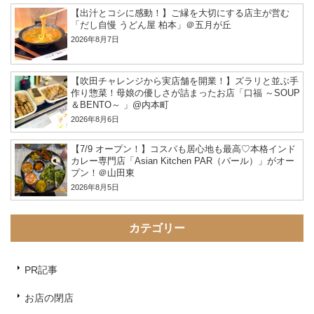
【出汁とコシに感動！】ご縁を大切にする店主が営む
「だし自慢 うどん屋 柏本」＠五月が丘
2026年8月7日
【吹田チャレンジから実店舗を開業！】ズラリと並ぶ手
作り惣菜！母娘の優しさが詰まったお店「口福 ～SOUP
＆BENTO～ 」@内本町
2026年8月6日
【7/9 オープン！】コスパも居心地も最高♡本格インド
カレー専門店「Asian Kitchen PAR（パール）」がオー
プン！＠山田東
2026年8月5日
カテゴリー
PR記事
お店の閉店