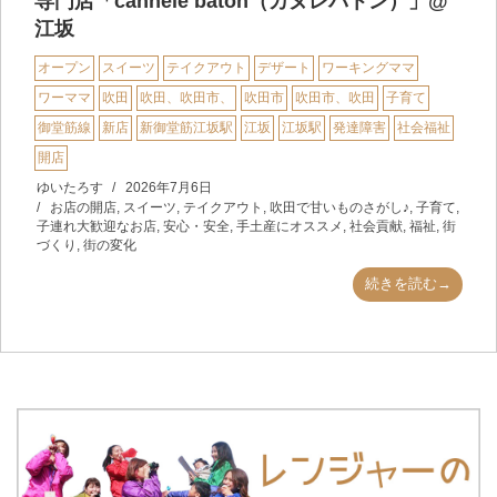
専門店「cannelé baton（カヌレバトン）」@
江坂
オープン
スイーツ
テイクアウト
デザート
ワーキングママ
ワーママ
吹田
吹田、吹田市、
吹田市
吹田市、吹田
子育て
御堂筋線
新店
新御堂筋江坂駅
江坂
江坂駅
発達障害
社会福祉
開店
ゆいたろす
2026年7月6日
お店の開店
,
スイーツ
,
テイクアウト
,
吹田で甘いものさがし♪
,
子育て
,
子連れ大歓迎なお店
,
安心・安全
,
手土産にオススメ
,
社会貢献
,
福祉
,
街
づくり
,
街の変化
続きを読む→