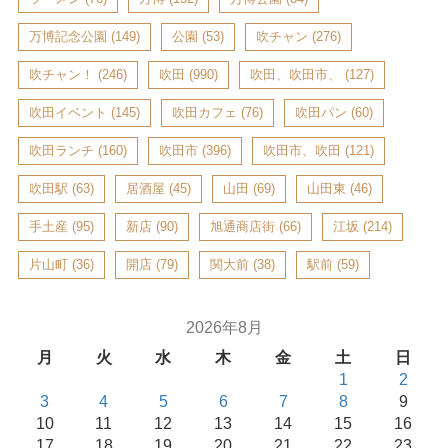
万博記念公園
(149)
公園
(53)
吹チャン
(276)
吹チャン！
(246)
吹田
(990)
吹田、吹田市、
(127)
吹田イベント
(145)
吹田カフェ
(76)
吹田パン
(60)
吹田ランチ
(160)
吹田市
(396)
吹田市、吹田
(121)
吹田駅
(63)
居酒屋
(45)
山田
(69)
山田東
(46)
手土産
(95)
新店
(90)
旭通商店街
(66)
江坂
(214)
片山町
(36)
開店
(79)
関大前
(38)
駅前
(59)
2026年8月
月
火
水
木
金
土
日
1
2
3
4
5
6
7
8
9
10
11
12
13
14
15
16
17
18
19
20
21
22
23