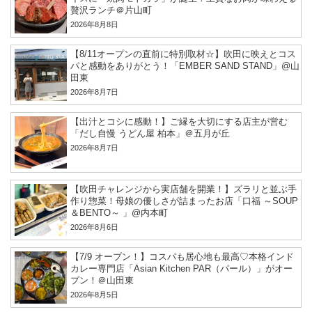
贅沢ランチ＠片山町
2026年8月8日
【8/11オープンの直前に特別取材☆】吹田に映えとコス
パと感動をありがとう！「EMBER SAND STAND」@山
田東
2026年8月7日
【出汁とコシに感動！】ご縁を大切にする店主が営む
「だし自慢 うどん屋 柏本」＠五月が丘
2026年8月7日
【吹田チャレンジから実店舗を開業！】ズラリと並ぶ手
作り惣菜！母娘の優しさが詰まったお店「口福 ～SOUP
＆BENTO～ 」@内本町
2026年8月6日
【7/9 オープン！】コスパも居心地も最高♡本格インド
カレー専門店「Asian Kitchen PAR（パール）」がオー
プン！＠山田東
2026年8月5日