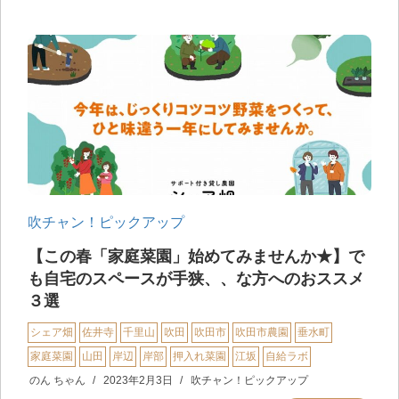
吹チャン！ピックアップ
【この春「家庭菜園」始めてみませんか★】で
も自宅のスペースが手狭、、な方へのおススメ
３選
シェア畑
佐井寺
千里山
吹田
吹田市
吹田市農園
垂水町
家庭菜園
山田
岸辺
岸部
押入れ菜園
江坂
自給ラボ
のん ちゃん
2023年2月3日
吹チャン！ピックアップ