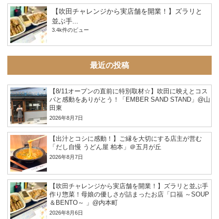
【吹田チャレンジから実店舗を開業！】ズラリと
並ぶ手...
3.4k件のビュー
最近の投稿
【8/11オープンの直前に特別取材☆】吹田に映えとコス
パと感動をありがとう！「EMBER SAND STAND」@山
田東
2026年8月7日
【出汁とコシに感動！】ご縁を大切にする店主が営む
「だし自慢 うどん屋 柏本」＠五月が丘
2026年8月7日
【吹田チャレンジから実店舗を開業！】ズラリと並ぶ手
作り惣菜！母娘の優しさが詰まったお店「口福 ～SOUP
＆BENTO～ 」@内本町
2026年8月6日