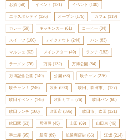
お酒
(58)
イベント
(121)
イベント
(100)
エキスポシティ
(126)
オープン
(175)
カフェ
(119)
カレー
(59)
キッチンカー
(61)
コーヒー
(84)
スイーツ
(106)
テイクアウト
(244)
パン
(83)
マルシェ
(62)
メイシアター
(49)
ランチ
(182)
ラーメン
(76)
万博
(132)
万博公園
(84)
万博記念公園
(149)
公園
(53)
吹チャン
(276)
吹チャン！
(246)
吹田
(990)
吹田、吹田市、
(127)
吹田イベント
(145)
吹田カフェ
(76)
吹田パン
(60)
吹田ランチ
(160)
吹田市
(396)
吹田市、吹田
(121)
吹田駅
(63)
居酒屋
(45)
山田
(69)
山田東
(46)
手土産
(95)
新店
(89)
旭通商店街
(66)
江坂
(214)