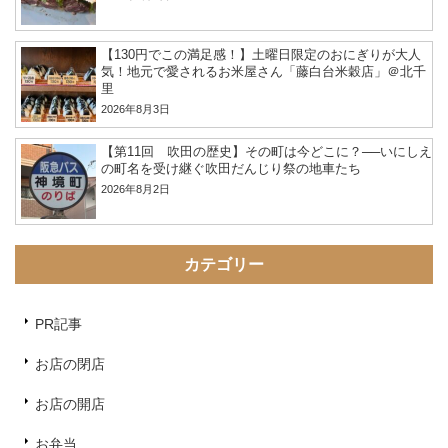
【130円でこの満足感！】土曜日限定のおにぎりが大人
気！地元で愛されるお米屋さん「藤白台米穀店」＠北千
里
2026年8月3日
【第11回 吹田の歴史】その町は今どこに？──いにしえ
の町名を受け継ぐ吹田だんじり祭の地車たち
2026年8月2日
カテゴリー
PR記事
お店の閉店
お店の開店
お弁当