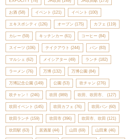
EXPOCITY
(78)
JR吹田
(149)
JR吹田駅
(173)
お酒
(58)
イベント
(121)
イベント
(100)
エキスポシティ
(126)
オープン
(175)
カフェ
(119)
カレー
(59)
キッチンカー
(61)
コーヒー
(84)
スイーツ
(106)
テイクアウト
(244)
パン
(83)
マルシェ
(62)
メイシアター
(49)
ランチ
(182)
ラーメン
(76)
万博
(132)
万博公園
(84)
万博記念公園
(149)
公園
(53)
吹チャン
(276)
吹チャン！
(246)
吹田
(989)
吹田、吹田市、
(127)
吹田イベント
(145)
吹田カフェ
(76)
吹田パン
(60)
吹田ランチ
(159)
吹田市
(396)
吹田市、吹田
(121)
吹田駅
(63)
居酒屋
(44)
山田
(69)
山田東
(46)