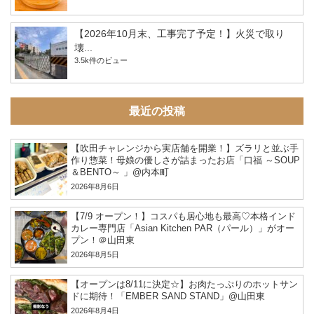
【2026年10月末、工事完了予定！】火災で取り
壊...
3.5k件のビュー
最近の投稿
【吹田チャレンジから実店舗を開業！】ズラリと並ぶ手
作り惣菜！母娘の優しさが詰まったお店「口福 ～SOUP
＆BENTO～ 」@内本町
2026年8月6日
【7/9 オープン！】コスパも居心地も最高♡本格インド
カレー専門店「Asian Kitchen PAR（パール）」がオー
プン！＠山田東
2026年8月5日
【オープンは8/11に決定☆】お肉たっぷりのホットサン
ドに期待！「EMBER SAND STAND」@山田東
2026年8月4日