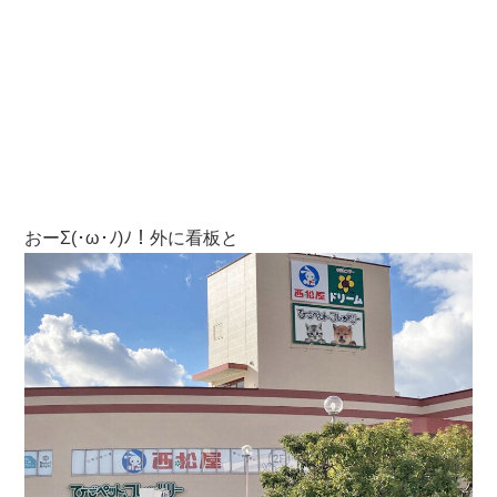
おーΣ(･ω･ﾉ)ﾉ！外に看板と