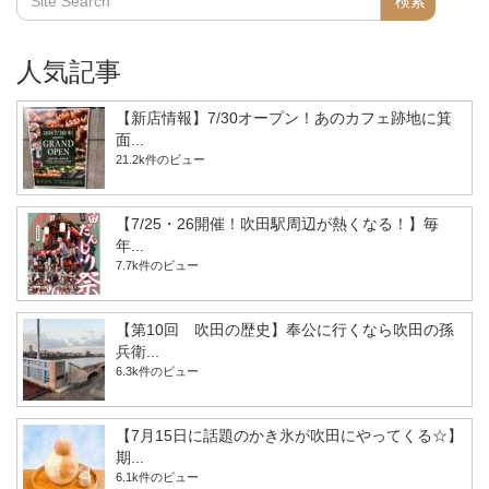
人気記事
【新店情報】7/30オープン！あのカフェ跡地に箕
面...
21.2k件のビュー
【7/25・26開催！吹田駅周辺が熱くなる！】毎
年...
7.7k件のビュー
【第10回 吹田の歴史】奉公に行くなら吹田の孫
兵衛...
6.3k件のビュー
【7月15日に話題のかき氷が吹田にやってくる☆】
期...
6.1k件のビュー