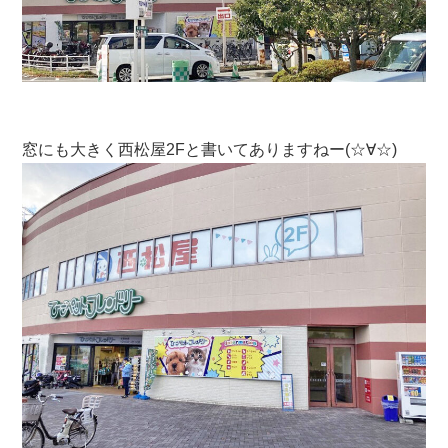
窓にも大きく西松屋2Fと書いてありますねー(☆∀☆)