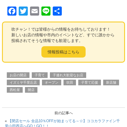
F
T
E
Li
共
a
wi
m
n
有
c
tt
ail
e
吹チャン！では皆様からの情報をお待ちしております！
新しいお店の情報や市内のイベントなど、すでに誰かから
e
er
投稿されてそうな情報でも歓迎します。
b
情報投稿はこちら
o
o
k
お店の開店
子育て
子連れ大歓迎なお店
イズミヤ千里丘店
オープン
吹田
子育て応援
新店舗
西松屋
開店
前の記事へ
«
【閉店セール 全品10％OFFが始まってる～☆】ココカラファイン千
里山田西店へGO！GO！！