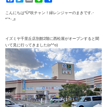
a
wi
m
n
有
c
tt
ail
e
こんにちは*Ü*吹チャン！緑レンジャーのまきです.･
*’’*･.♬
e
er
b
o
イズミヤ千里丘店別館2階に西松屋がオープンすると聞
o
いて見に行ってきました(o^^o)
k