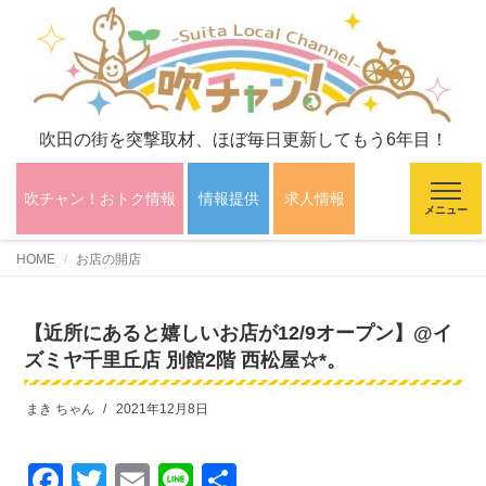
吹田の街を突撃取材、ほぼ毎日更新してもう6年目！
吹チャン！おトク情報
情報提供
求人情報
メニュー
HOME
お店の開店
【近所にあると嬉しいお店が12/9オープン】@イ
ズミヤ千里丘店 別館2階 西松屋☆*。
まき ちゃん
2021年12月8日
F
T
E
Li
共