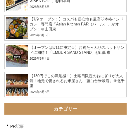
＆BENTO～ 」@内本町
2026年8月6日
【7/9 オープン！】コスパも居心地も最高♡本格インド
カレー専門店「Asian Kitchen PAR（パール）」がオー
プン！＠山田東
2026年8月5日
【オープンは8/11に決定☆】お肉たっぷりのホットサン
ドに期待！「EMBER SAND STAND」@山田東
2026年8月4日
【130円でこの満足感！】土曜日限定のおにぎりが大人
気！地元で愛されるお米屋さん「藤白台米穀店」＠北千
里
2026年8月3日
カテゴリー
PR記事