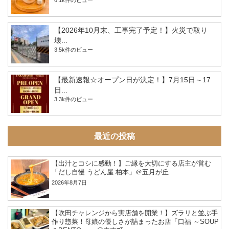
【2026年10月末、工事完了予定！】火災で取り
壊...
3.5k件のビュー
【最新速報☆オープン日が決定！】7月15日～17
日...
3.3k件のビュー
最近の投稿
【出汁とコシに感動！】ご縁を大切にする店主が営む
「だし自慢 うどん屋 柏本」＠五月が丘
2026年8月7日
【吹田チャレンジから実店舗を開業！】ズラリと並ぶ手
作り惣菜！母娘の優しさが詰まったお店「口福 ～SOUP