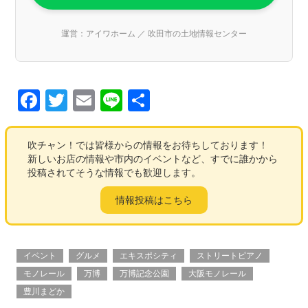
運営：アイワホーム ／ 吹田市の土地情報センター
F
T
E
Li
共
a
wi
m
n
有
c
tt
ail
e
吹チャン！では皆様からの情報をお待ちしております！
新しいお店の情報や市内のイベントなど、すでに誰かから
e
er
投稿されてそうな情報でも歓迎します。
b
情報投稿はこちら
o
o
k
イベント
グルメ
エキスポシティ
ストリートピアノ
モノレール
万博
万博記念公園
大阪モノレール
豊川まどか