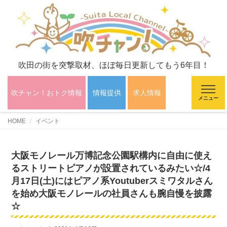
吹田の街を突撃取材、ほぼ毎日更新してもう6年目！
吹チャン！おトク情報
情報提供
求人情報
メニュー
HOME
イベント
大阪モノレール万博記念公園駅構内に自由に使え
るストリートピアノが設置されているみたい☆/4
月17日(土)にはピアノ系Youtuberスミワタルさん
を始め大阪モノレールの社員さんも腕自慢を披露
☆