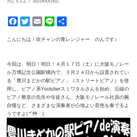
のん ちゃん
2021年4月16日
F
T
E
Li
共
a
wi
m
n
有
c
tt
ail
e
こんにちは！吹チャンの青レンジャー のんです♪
e
er
b
今回は、明日！明日！４月１７日（土）に大阪モノレー
o
ル万博記念公園駅構内で、３月２４日から設置されてい
o
る「豊川まどかの駅ピアノ」（ストリートピアノ）を使
k
用し、ピアノ系Youtuberスミワタルさんを始め、沿線の
ピアノ教室の先生や生徒さん、大阪モノレール社員の腕
自慢など、さまざまな演奏者が心地よい音色を奏でるよ
うですよ( *´艸｀)