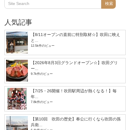
人気記事
【8/11オープンの直前に特別取材☆】吹田に映え
と...
12.5k件のビュー
【2026年8月3日グランドオープン☆】吹田グリ
ー...
9.7k件のビュー
【7/25・26開催！吹田駅周辺が熱くなる！】毎
年...
7.8k件のビュー
【第10回 吹田の歴史】奉公に行くなら吹田の孫
兵衛...