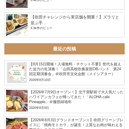
6.4k件のビュー
【吹田チャレンジから実店舗を開業！】ズラリと
並ぶ手...
4.3k件のビュー
最近の投稿
【8月15日開催！入場無料・チケット不要】世代を超え
た迫力の生演奏！「山田高校吹奏楽部OBバンド 第24
回定期演奏会」＠吹田市文化会館（メイシアター）
2026年8月10日
【2026年7月9日オープン！】北千里駅前で大人気だった
ハワイアンカフェが帰ってきた！「ALOHA cafe
Pineapple」＠服部緑地年
2026年8月9日
【2026年8月3日グランドオープン☆】吹田グリーンプレ
イスに「焼肉モトカラ」が誕生！上質なお肉が味わえる