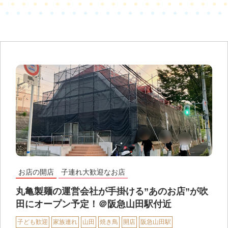
お店の開店
子連れ大歓迎なお店
丸亀製麺の運営会社が手掛ける”あのお店”が吹
田にオープン予定！＠阪急山田駅付近
子ども歓迎
家族連れ
山田
焼き鳥
開店
阪急山田駅