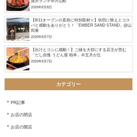
贅沢ランチ＠片山町
2026年8月8日
【8/11オープンの直前に特別取材☆】吹田に映えとコス
パと感動をありがとう！「EMBER SAND STAND」@山
田東
2026年8月7日
【出汁とコシに感動！】ご縁を大切にする店主が営む
「だし自慢 うどん屋 柏本」＠五月が丘
2026年8月7日
カテゴリー
PR記事
お店の閉店
お店の開店