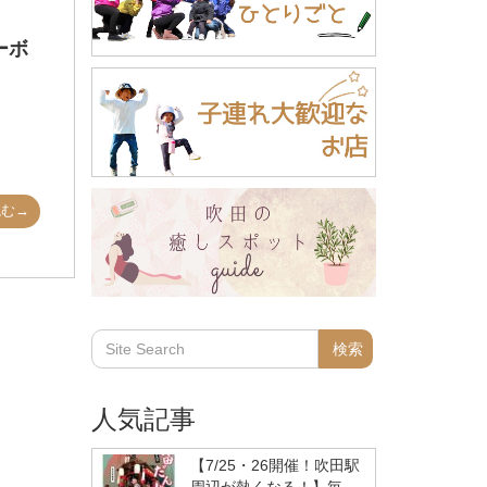
ーボ
読む→
人気記事
【7/25・26開催！吹田駅