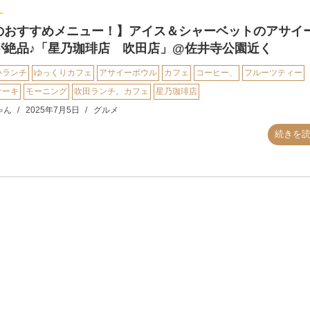
のおすすめメニュー！】アイス＆シャーベットのアサイ
が絶品♪「星乃珈琲店 吹田店」@佐井寺公園近く
いランチ
ゆっくりカフェ
アサイーボウル
カフェ
コーヒー、
フルーツティー
ケーキ
モーニング
吹田ランチ。カフェ
星乃珈琲店
ゃん
2025年7月5日
グルメ
続きを