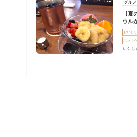
グルメ
【夏
ウル
おいし
ホット
いく ち