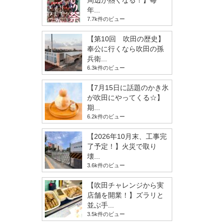
周辺が熱くなる！】毎
年...
7.7k件のビュー
【第10回 吹田の歴史】
奉公に行くなら吹田の孫
兵衛...
6.3k件のビュー
【7月15日に話題のかき氷
が吹田にやってくる☆】
期...
6.2k件のビュー
【2026年10月末、工事完
了予定！】火災で取り
壊...
3.6k件のビュー
【吹田チャレンジから実
店舗を開業！】ズラリと
並ぶ手...
3.5k件のビュー