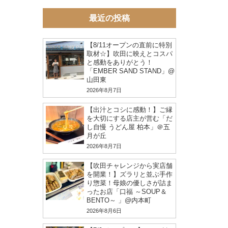
最近の投稿
【8/11オープンの直前に特別
取材☆】吹田に映えとコスパ
と感動をありがとう！
「EMBER SAND STAND」@
山田東
2026年8月7日
【出汁とコシに感動！】ご縁
を大切にする店主が営む「だ
し自慢 うどん屋 柏本」＠五
月が丘
2026年8月7日
【吹田チャレンジから実店舗
を開業！】ズラリと並ぶ手作
り惣菜！母娘の優しさが詰ま
ったお店「口福 ～SOUP＆
BENTO～ 」@内本町
2026年8月6日