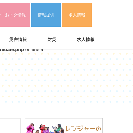
ン！おトク情報
情報提供
求人情報
災害情報
防災
求人情報
n/date.php
on line
4