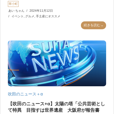
華小町
あい ちゃん
2024年11月12日
イベント
,
グルメ
,
手土産にオススメ
続きを読む→
吹田のニュース＋α
【吹田のニュース+α】太陽の塔「公共芸術とし
て特異 目指すは世界遺産 大阪府が報告書