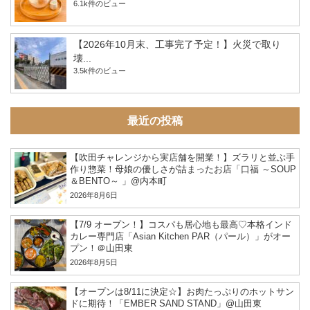
6.1k件のビュー
【2026年10月末、工事完了予定！】火災で取り
壊...
3.5k件のビュー
最近の投稿
【吹田チャレンジから実店舗を開業！】ズラリと並ぶ手
作り惣菜！母娘の優しさが詰まったお店「口福 ～SOUP
＆BENTO～ 」@内本町
2026年8月6日
【7/9 オープン！】コスパも居心地も最高♡本格インド
カレー専門店「Asian Kitchen PAR（パール）」がオー
プン！＠山田東
2026年8月5日
【オープンは8/11に決定☆】お肉たっぷりのホットサン
ドに期待！「EMBER SAND STAND」@山田東