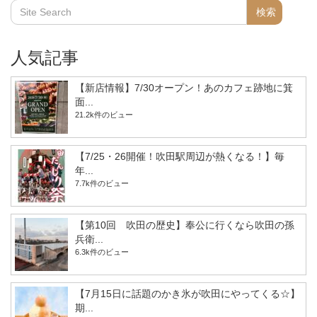
人気記事
【新店情報】7/30オープン！あのカフェ跡地に箕
面...
21.2k件のビュー
【7/25・26開催！吹田駅周辺が熱くなる！】毎
年...
7.7k件のビュー
【第10回 吹田の歴史】奉公に行くなら吹田の孫
兵衛...
6.3k件のビュー
【7月15日に話題のかき氷が吹田にやってくる☆】
期...