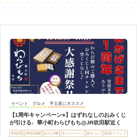
イベント
グルメ
手土産にオススメ
【1周年キャンペーン⭐︎】はずれなしのおみくじ
が引ける♩華小町わらびもち@JR吹田駅近く
JR吹田
JR吹田駅
わらび餅
キャンペーン
吹チャン
吹田イベント