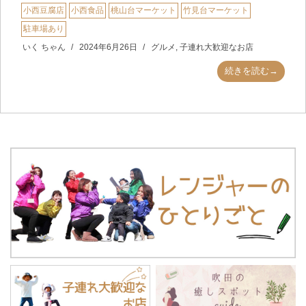
小西豆腐店
小西食品
桃山台マーケット
竹見台マーケット
駐車場あり
いく ちゃん
2024年6月26日
グルメ
,
子連れ大歓迎なお店
続きを読む→