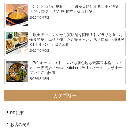
【出汁とコシに感動！】ご縁を大切にする店主が営む
「だし自慢 うどん屋 柏本」＠五月が丘
2026年8月7日
【吹田チャレンジから実店舗を開業！】ズラリと並ぶ手
作り惣菜！母娘の優しさが詰まったお店「口福 ～SOUP
＆BENTO～ 」@内本町
2026年8月6日
【7/9 オープン！】コスパも居心地も最高♡本格インド
カレー専門店「Asian Kitchen PAR（パール）」がオー
プン！＠山田東
2026年8月5日
カテゴリー
PR記事
お店の閉店