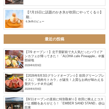
【7月15日に話題のかき氷が吹田にやってくる☆】
期...
6.3k件のビュー
最近の投稿
【7/9 オープン！】北千里駅前で大人気だったハワイア
ンカフェが帰ってきた！「ALOHA cafe Pineapple」＠服
部緑地
2026年8月9日
【2026年8月3日グランドオープン☆】吹田グリーンプレ
イスに「焼肉モトカラ」が誕生！上質なお肉が味わえる
贅沢ランチ＠片山町
2026年8月8日
【8/11オープンの直前に特別取材☆】吹田に映えとコス
パと感動をありがとう！「EMBER SAND STAND」@山
田東