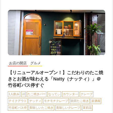
お店の開店
グルメ
【リニューアルオープン！】こだわりのたこ焼
きとお酒が味わえる「Natty（ナッティ）」＠
竹谷町バス停すぐ
1人飲み
JJ
たこ焼きバー
なってぃ
カウンタ―
クレープ
テイクアウト
ナッティ
モチモチクレープ
吹田たこ焼き
居酒屋
竹谷町バス停
美味しいたこ焼き
美味しいクレープ
茉莉花