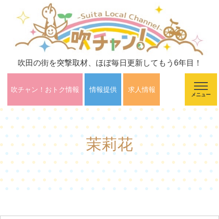
吹田の街を突撃取材、ほぼ毎日更新してもう6年目！
吹チャン！おトク情報
情報提供
求人情報
メニュー
茉莉花