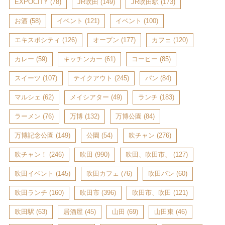
EXPOCITY
(78)
JR吹田
(149)
JR吹田駅
(173)
お酒
(58)
イベント
(121)
イベント
(100)
エキスポシティ
(126)
オープン
(177)
カフェ
(120)
カレー
(59)
キッチンカー
(61)
コーヒー
(85)
スイーツ
(107)
テイクアウト
(245)
パン
(84)
マルシェ
(62)
メイシアター
(49)
ランチ
(183)
ラーメン
(76)
万博
(132)
万博公園
(84)
万博記念公園
(149)
公園
(54)
吹チャン
(276)
吹チャン！
(246)
吹田
(990)
吹田、吹田市、
(127)
吹田イベント
(145)
吹田カフェ
(76)
吹田パン
(60)
吹田ランチ
(160)
吹田市
(396)
吹田市、吹田
(121)
吹田駅
(63)
居酒屋
(45)
山田
(69)
山田東
(46)