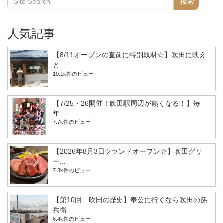
人気記事
【8/11オープンの直前に特別取材☆】吹田に映え
と...
10.1k件のビュー
【7/25・26開催！吹田駅周辺が熱くなる！】毎
年...
7.7k件のビュー
【2026年8月3日グランドオープン☆】吹田グリ
ー...
7.3k件のビュー
【第10回 吹田の歴史】奉公に行くなら吹田の孫
兵衛...
6.4k件のビュー