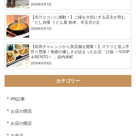
2026年8月7日
【出汁とコシに感動！】ご縁を大切にする店主が営む
「だし自慢 うどん屋 柏本」＠五月が丘
2026年8月7日
【吹田チャレンジから実店舗を開業！】ズラリと並ぶ手
作り惣菜！母娘の優しさが詰まったお店「口福 ～SOUP
＆BENTO～ 」@内本町
2026年8月6日
カテゴリー
PR記事
お店の閉店
お店の開店
お弁当