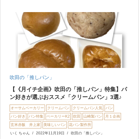
吹田の「推しパン」
【《月イチ企画》吹田の「推しパン」特集】パ
ン好きが選ぶおススメ「クリームパン」3選♪
オーサムベーカリー
クリームパン
クリームパン人気
パン
パン好き
パン特集
ベーカリーK2
吹田
山崎製パン
月１企画
玄米赤飯 井上家
美味しいパン
花パン製作所
いく ちゃん
2022年11月19日
吹田の「推しパン」