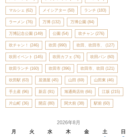
マルシェ
(62)
メイシアター
(50)
ランチ
(183)
ラーメン
(76)
万博
(132)
万博公園
(84)
万博記念公園
(149)
公園
(54)
吹チャン
(276)
吹チャン！
(246)
吹田
(990)
吹田、吹田市、
(127)
吹田イベント
(145)
吹田カフェ
(76)
吹田パン
(60)
吹田ランチ
(160)
吹田市
(396)
吹田市、吹田
(121)
吹田駅
(63)
居酒屋
(45)
山田
(69)
山田東
(46)
手土産
(96)
新店
(91)
旭通商店街
(66)
江坂
(215)
片山町
(36)
開店
(80)
関大前
(38)
駅前
(60)
2026年8月
月
火
水
木
金
土
日