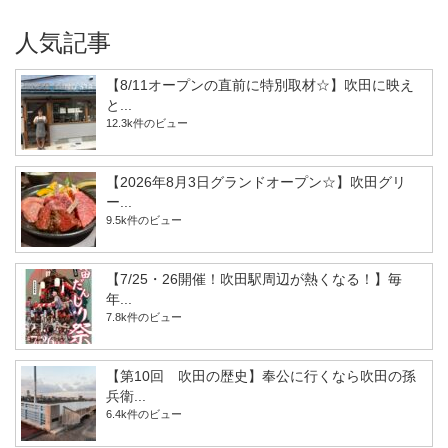
人気記事
【8/11オープンの直前に特別取材☆】吹田に映え
と...
12.3k件のビュー
【2026年8月3日グランドオープン☆】吹田グリ
ー...
9.5k件のビュー
【7/25・26開催！吹田駅周辺が熱くなる！】毎
年...
7.8k件のビュー
【第10回 吹田の歴史】奉公に行くなら吹田の孫
兵衛...
6.4k件のビュー