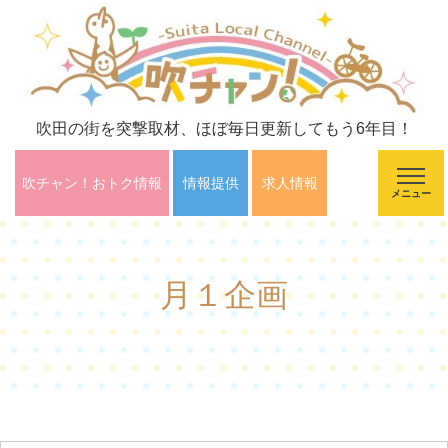
吹田の街を突撃取材、ほぼ毎日更新してもう6年目！
吹チャン！おトク情報
情報提供
求人情報
メニュー
月１企画