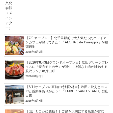
【7/9 オープン！】北千里駅前で大人気だったハワイア
ンカフェが帰ってきた！「ALOHA cafe Pineapple」＠服
部緑地
2026年8月9日
【2026年8月3日グランドオープン☆】吹田グリーンプレ
イスに「焼肉モトカラ」が誕生！上質なお肉が味わえる
贅沢ランチ＠片山町
2026年8月8日
【8/11オープンの直前に特別取材☆】吹田に映えとコス
パと感動をありがとう！「EMBER SAND STAND」@山
田東
2026年8月7日
【出汁とコシに感動！】ご縁を大切にする店主が営む