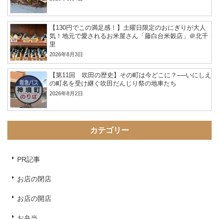
【130円でこの満足感！】土曜日限定のおにぎりが大人
気！地元で愛されるお米屋さん「藤白台米穀店」＠北千
里
2026年8月3日
【第11回 吹田の歴史】その町は今どこに？──いにしえ
の町名を受け継ぐ吹田だんじり祭の地車たち
2026年8月2日
カテゴリー
PR記事
お店の閉店
お店の開店
お弁当