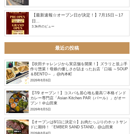
【最新速報☆オープン日が決定！】7月15日～17
日...
3.3k件のビュー
最近の投稿
【吹田チャレンジから実店舗を開業！】ズラリと並ぶ手
作り惣菜！母娘の優しさが詰まったお店「口福 ～SOUP
＆BENTO～ 」@内本町
2026年8月6日
【7/9 オープン！】コスパも居心地も最高♡本格インド
カレー専門店「Asian Kitchen PAR（パール）」がオー
プン！＠山田東
2026年8月5日
【オープンは8/11に決定☆】お肉たっぷりのホットサン
ドに期待！「EMBER SAND STAND」@山田東
2026年8月4日