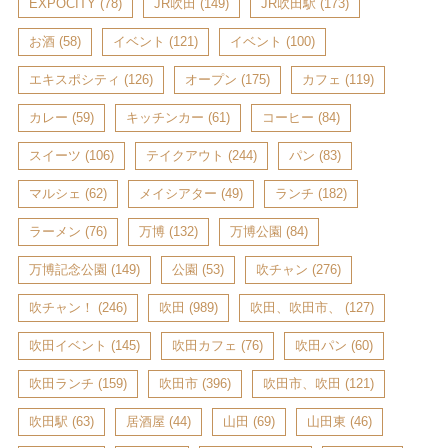
EXPOCITY
(78)
JR吹田
(149)
JR吹田駅
(173)
お酒
(58)
イベント
(121)
イベント
(100)
エキスポシティ
(126)
オープン
(175)
カフェ
(119)
カレー
(59)
キッチンカー
(61)
コーヒー
(84)
スイーツ
(106)
テイクアウト
(244)
パン
(83)
マルシェ
(62)
メイシアター
(49)
ランチ
(182)
ラーメン
(76)
万博
(132)
万博公園
(84)
万博記念公園
(149)
公園
(53)
吹チャン
(276)
吹チャン！
(246)
吹田
(989)
吹田、吹田市、
(127)
吹田イベント
(145)
吹田カフェ
(76)
吹田パン
(60)
吹田ランチ
(159)
吹田市
(396)
吹田市、吹田
(121)
吹田駅
(63)
居酒屋
(44)
山田
(69)
山田東
(46)