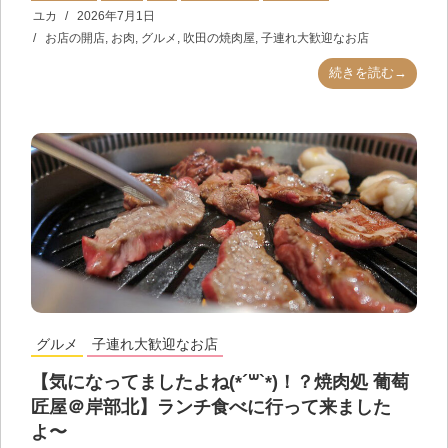
ユカ
2026年7月1日
お店の開店
,
お肉
,
グルメ
,
吹田の焼肉屋
,
子連れ大歓迎なお店
続きを読む→
グルメ
子連れ大歓迎なお店
【気になってましたよね(*´꒳`*)！？焼肉処 葡萄
匠屋＠岸部北】ランチ食べに行って来ました
よ〜