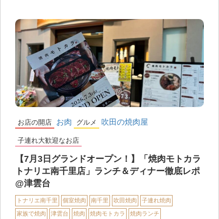
お肉
吹田の焼肉屋
お店の開店
グルメ
子連れ大歓迎なお店
【7月3日グランドオープン！】「焼肉モトカラ
トナリエ南千里店」ランチ＆ディナー徹底レポ
@津雲台
トナリエ南千里
個室焼肉
南千里
吹田焼肉
子連れ焼肉
家族で焼肉
津雲台
焼肉
焼肉モトカラ
焼肉ランチ