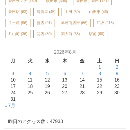
吹田ランチ
(160)
吹田市
(396)
吹田市、吹田
(121)
吹田駅
(63)
居酒屋
(45)
山田
(69)
山田東
(46)
手土産
(96)
新店
(91)
旭通商店街
(66)
江坂
(215)
片山町
(36)
開店
(80)
関大前
(38)
駅前
(60)
2026年8月
月
火
水
木
金
土
日
1
2
3
4
5
6
7
8
9
10
11
12
13
14
15
16
17
18
19
20
21
22
23
24
25
26
27
28
29
30
31
« 7月
昨日のアクセス数：47933