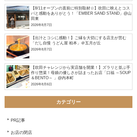
【8/11オープンの直前に特別取材☆】吹田に映えとコス
パと感動をありがとう！「EMBER SAND STAND」@山
田東
2026年8月7日
【出汁とコシに感動！】ご縁を大切にする店主が営む
「だし自慢 うどん屋 柏本」＠五月が丘
2026年8月7日
【吹田チャレンジから実店舗を開業！】ズラリと並ぶ手
作り惣菜！母娘の優しさが詰まったお店「口福 ～SOUP
＆BENTO～ 」@内本町
2026年8月6日
カテゴリー
PR記事
お店の閉店