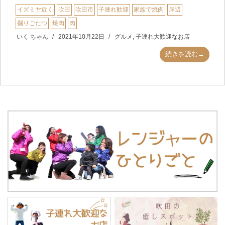
イズミヤ近く
吹田
吹田市
子連れ歓迎
家族で焼肉
岸辺
掘りごたつ
焼肉
肉
いく ちゃん
2021年10月22日
グルメ
,
子連れ大歓迎なお店
続きを読む→