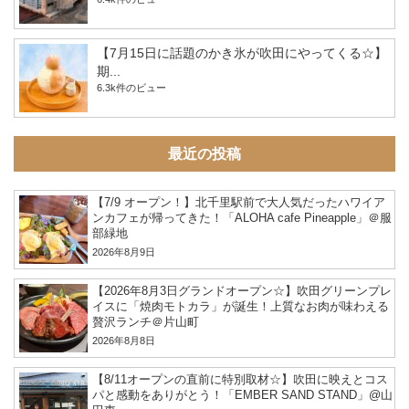
【7月15日に話題のかき氷が吹田にやってくる☆】
期...
6.3k件のビュー
最近の投稿
【7/9 オープン！】北千里駅前で大人気だったハワイア
ンカフェが帰ってきた！「ALOHA cafe Pineapple」＠服
部緑地
2026年8月9日
【2026年8月3日グランドオープン☆】吹田グリーンプレ
イスに「焼肉モトカラ」が誕生！上質なお肉が味わえる
贅沢ランチ＠片山町
2026年8月8日
【8/11オープンの直前に特別取材☆】吹田に映えとコス
パと感動をありがとう！「EMBER SAND STAND」@山