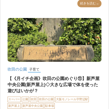
続きを読む→
吹田の公園
子育て
【《月イチ企画》吹田の公園めぐり⑪】新芦屋
中央公園(新芦屋上)◇大きな広場で体を使った
遊びはいかが？
スーパー
公園
吹田
吹田の公園
大阪モノレール宇野辺駅
新芦屋上
新芦屋中央公園
駐車場