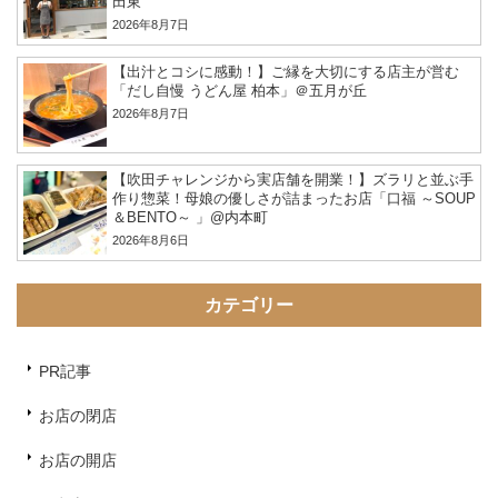
田東
2026年8月7日
【出汁とコシに感動！】ご縁を大切にする店主が営む
「だし自慢 うどん屋 柏本」＠五月が丘
2026年8月7日
【吹田チャレンジから実店舗を開業！】ズラリと並ぶ手
作り惣菜！母娘の優しさが詰まったお店「口福 ～SOUP
＆BENTO～ 」@内本町
2026年8月6日
カテゴリー
PR記事
お店の閉店
お店の開店