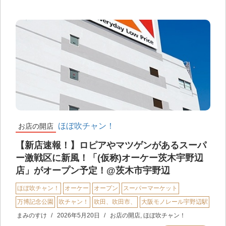
ほぼ吹チャン！
お店の開店
【新店速報！】ロピアやマツゲンがあるスーパ
ー激戦区に新風！「(仮称)オーケー茨木宇野辺
店」がオープン予定！@茨木市宇野辺
ほぼ吹チャン！
オーケー
オープン
スーパーマーケット
万博記念公園
吹チャン！
吹田、吹田市、
大阪モノレール宇野辺駅
まみのすけ
2026年5月20日
お店の開店
,
ほぼ吹チャン！