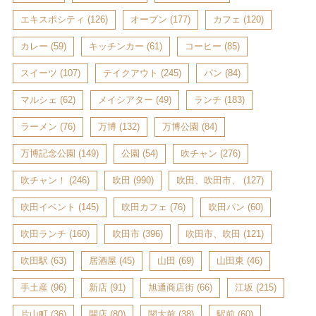
エキスポシティ
(126)
オープン
(177)
カフェ
(120)
カレー
(59)
キッチンカー
(61)
コーヒー
(85)
スイーツ
(107)
テイクアウト
(245)
パン
(84)
マルシェ
(62)
メイシアター
(49)
ランチ
(183)
ラーメン
(76)
万博
(132)
万博公園
(84)
万博記念公園
(149)
公園
(54)
吹チャン
(276)
吹チャン！
(246)
吹田
(990)
吹田、吹田市、
(127)
吹田イベント
(145)
吹田カフェ
(76)
吹田パン
(60)
吹田ランチ
(160)
吹田市
(396)
吹田市、吹田
(121)
吹田駅
(63)
居酒屋
(45)
山田
(69)
山田東
(46)
手土産
(96)
新店
(91)
旭通商店街
(66)
江坂
(215)
片山町
(36)
開店
(80)
関大前
(38)
駅前
(60)