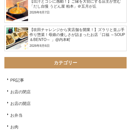
【出汁とコシに感動！】ご縁を大切にする店主が営む
「だし自慢 うどん屋 柏本」＠五月が丘
2026年8月7日
【吹田チャレンジから実店舗を開業！】ズラリと並ぶ手
作り惣菜！母娘の優しさが詰まったお店「口福 ～SOUP
＆BENTO～ 」@内本町
2026年8月6日
カテゴリー
PR記事
お店の閉店
お店の開店
お弁当
お肉