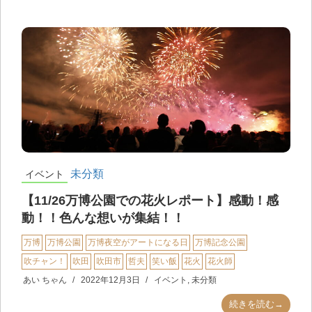
未分類
イベント
【11/26万博公園での花火レポート】感動！感
動！！色んな想いが集結！！
万博
万博公園
万博夜空がアートになる日
万博記念公園
吹チャン！
吹田
吹田市
哲夫
笑い飯
花火
花火師
あい ちゃん
2022年12月3日
イベント
,
未分類
続きを読む→