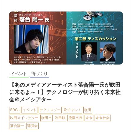
イベント
街づくり
【あのメディアアーティスト落合陽一氏が吹田
に来るよ～！】テクノロジーが切り拓く未来社
会＠メイシアター
SDGs
イベント
テクノロジー
吹チャン！
吹田
吹田メイシアター
吹田市
吹田駅
後藤市長
未来
未来社会
落合陽一
講演会