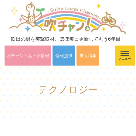
吹田の街を突撃取材、ほぼ毎日更新してもう6年目！
吹チャン！おトク情報
情報提供
求人情報
メニュー
テクノロジー