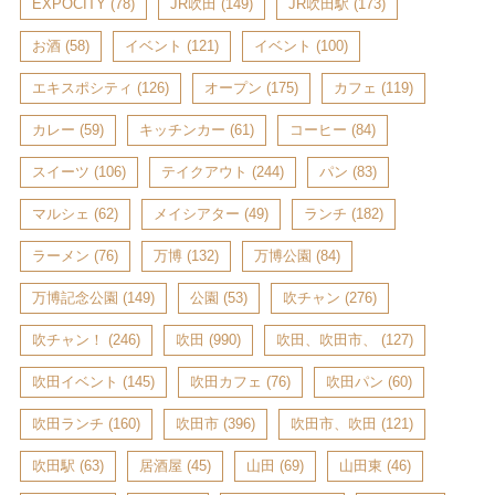
EXPOCITY
(78)
JR吹田
(149)
JR吹田駅
(173)
お酒
(58)
イベント
(121)
イベント
(100)
エキスポシティ
(126)
オープン
(175)
カフェ
(119)
カレー
(59)
キッチンカー
(61)
コーヒー
(84)
スイーツ
(106)
テイクアウト
(244)
パン
(83)
マルシェ
(62)
メイシアター
(49)
ランチ
(182)
ラーメン
(76)
万博
(132)
万博公園
(84)
万博記念公園
(149)
公園
(53)
吹チャン
(276)
吹チャン！
(246)
吹田
(990)
吹田、吹田市、
(127)
吹田イベント
(145)
吹田カフェ
(76)
吹田パン
(60)
吹田ランチ
(160)
吹田市
(396)
吹田市、吹田
(121)
吹田駅
(63)
居酒屋
(45)
山田
(69)
山田東
(46)