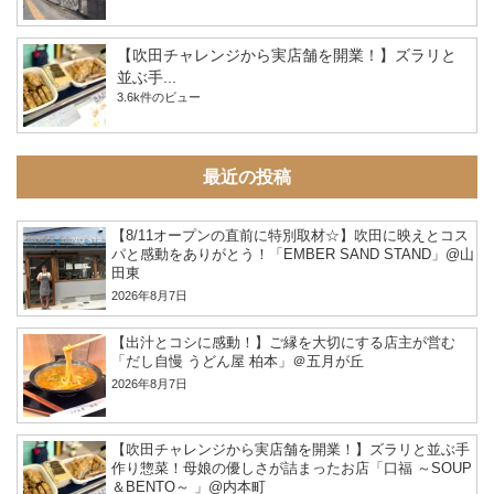
【吹田チャレンジから実店舗を開業！】ズラリと
並ぶ手...
3.6k件のビュー
最近の投稿
【8/11オープンの直前に特別取材☆】吹田に映えとコス
パと感動をありがとう！「EMBER SAND STAND」@山
田東
2026年8月7日
【出汁とコシに感動！】ご縁を大切にする店主が営む
「だし自慢 うどん屋 柏本」＠五月が丘
2026年8月7日
【吹田チャレンジから実店舗を開業！】ズラリと並ぶ手
作り惣菜！母娘の優しさが詰まったお店「口福 ～SOUP
＆BENTO～ 」@内本町