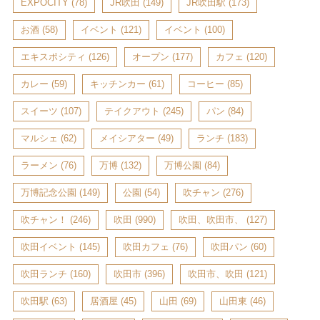
EXPOCITY
(78)
JR吹田
(149)
JR吹田駅
(173)
お酒
(58)
イベント
(121)
イベント
(100)
エキスポシティ
(126)
オープン
(177)
カフェ
(120)
カレー
(59)
キッチンカー
(61)
コーヒー
(85)
スイーツ
(107)
テイクアウト
(245)
パン
(84)
マルシェ
(62)
メイシアター
(49)
ランチ
(183)
ラーメン
(76)
万博
(132)
万博公園
(84)
万博記念公園
(149)
公園
(54)
吹チャン
(276)
吹チャン！
(246)
吹田
(990)
吹田、吹田市、
(127)
吹田イベント
(145)
吹田カフェ
(76)
吹田パン
(60)
吹田ランチ
(160)
吹田市
(396)
吹田市、吹田
(121)
吹田駅
(63)
居酒屋
(45)
山田
(69)
山田東
(46)