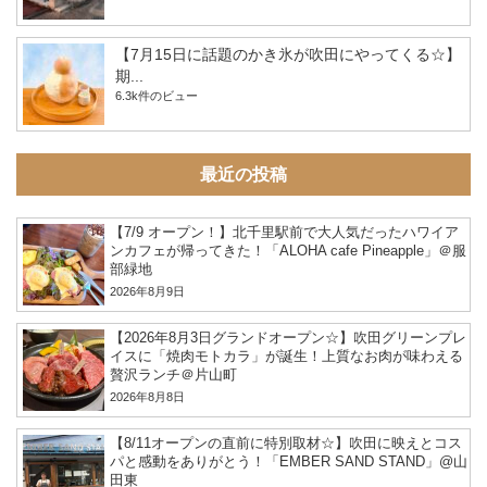
【7月15日に話題のかき氷が吹田にやってくる☆】
期...
6.3k件のビュー
最近の投稿
【7/9 オープン！】北千里駅前で大人気だったハワイア
ンカフェが帰ってきた！「ALOHA cafe Pineapple」＠服
部緑地
2026年8月9日
【2026年8月3日グランドオープン☆】吹田グリーンプレ
イスに「焼肉モトカラ」が誕生！上質なお肉が味わえる
贅沢ランチ＠片山町
2026年8月8日
【8/11オープンの直前に特別取材☆】吹田に映えとコス
パと感動をありがとう！「EMBER SAND STAND」@山
田東