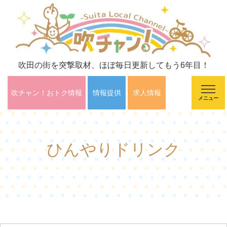
吹田の街を突撃取材、ほぼ毎日更新してもう6年目！
吹チャン！おトク情報
情報提供
求人情報
メニュー
ひんやりドリンク