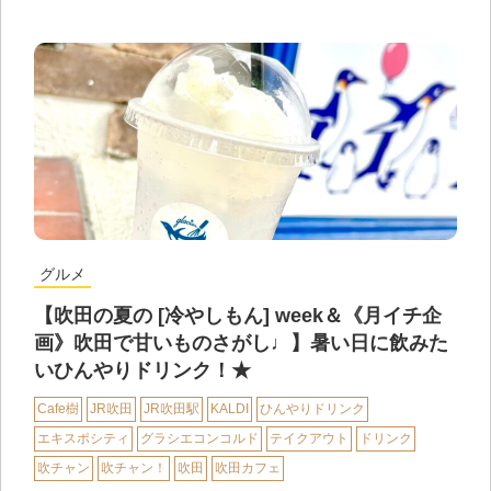
グルメ
【吹田の夏の [冷やしもん] week＆《月イチ企
画》吹田で甘いものさがし♩】暑い日に飲みた
いひんやりドリンク！★
Cafe樹
JR吹田
JR吹田駅
KALDI
ひんやりドリンク
エキスポシティ
グラシエコンコルド
テイクアウト
ドリンク
吹チャン
吹チャン！
吹田
吹田カフェ