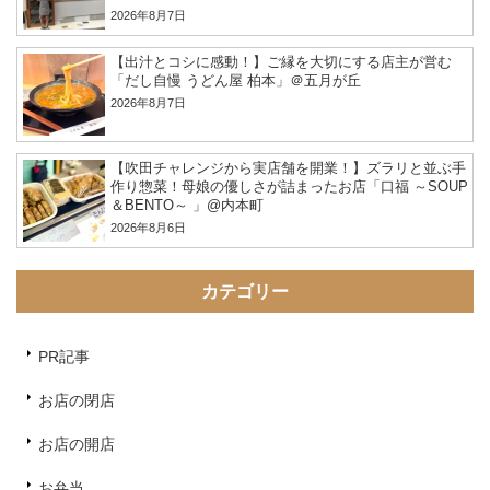
2026年8月7日
【出汁とコシに感動！】ご縁を大切にする店主が営む
「だし自慢 うどん屋 柏本」＠五月が丘
2026年8月7日
【吹田チャレンジから実店舗を開業！】ズラリと並ぶ手
作り惣菜！母娘の優しさが詰まったお店「口福 ～SOUP
＆BENTO～ 」@内本町
2026年8月6日
カテゴリー
PR記事
お店の閉店
お店の開店
お弁当