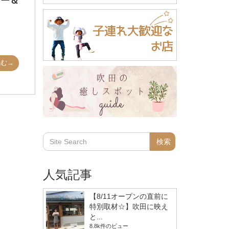
カー＆
読む→
人気記事
【8/11オープンの直前に
特別取材☆】吹田に映え
と...
8.8k件のビュー