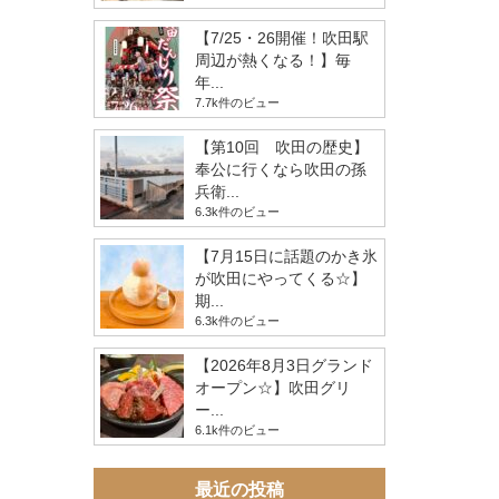
【7/25・26開催！吹田駅
周辺が熱くなる！】毎
年...
7.7k件のビュー
【第10回 吹田の歴史】
奉公に行くなら吹田の孫
兵衛...
6.3k件のビュー
【7月15日に話題のかき氷
が吹田にやってくる☆】
期...
6.3k件のビュー
【2026年8月3日グランド
オープン☆】吹田グリ
ー...
6.1k件のビュー
最近の投稿