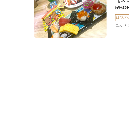
【ス
5%
はぴだ
ユカ