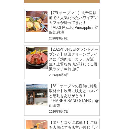
【7/9 オープン！】北千里駅
前で大人気だったハワイアン
カフェが帰ってきた！
「ALOHA cafe Pineapple」＠
服部緑地
2026年8月9日
【2026年8月3日グランドオー
プン☆】吹田グリーンプレイ
スに「焼肉モトカラ」が誕
生！上質なお肉が味わえる贅
沢ランチ＠片山町
2026年8月8日
【8/11オープンの直前に特別
取材☆】吹田に映えとコスパ
と感動をありがとう！
「EMBER SAND STAND」@
山田東
2026年8月7日
【出汁とコシに感動！】ご縁
を大切にする店主が営む「だ