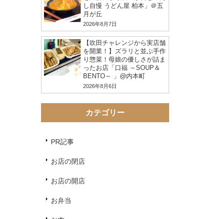
し自慢 うどん屋 柏本」＠五
月が丘
2026年8月7日
【吹田チャレンジから実店舗
を開業！】ズラリと並ぶ手作
り惣菜！母娘の優しさが詰ま
ったお店「口福 ～SOUP＆
BENTO～ 」@内本町
2026年8月6日
カテゴリー
PR記事
お店の閉店
お店の開店
お弁当