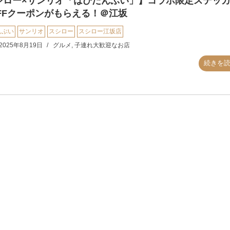
シロー×サンリオ「はぴだんぶい」】コラボ限定ステッ
OFFクーポンがもらえる！＠江坂
んぶい
サンリオ
スシロー
スシロー江坂店
2025年8月19日
グルメ
,
子連れ大歓迎なお店
続きを