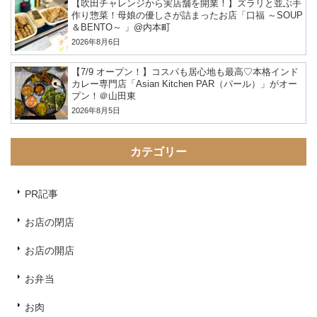
【吹田チャレンジから実店舗を開業！】ズラリと並ぶ手
作り惣菜！母娘の優しさが詰まったお店「口福 ～SOUP
＆BENTO～ 」@内本町
2026年8月6日
【7/9 オープン！】コスパも居心地も最高♡本格インド
カレー専門店「Asian Kitchen PAR（パール）」がオー
プン！＠山田東
2026年8月5日
カテゴリー
PR記事
お店の閉店
お店の開店
お弁当
お肉