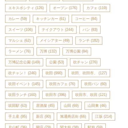
エキスポシティ
(126)
オープン
(176)
カフェ
(119)
カレー
(59)
キッチンカー
(61)
コーヒー
(84)
スイーツ
(106)
テイクアウト
(244)
パン
(83)
マルシェ
(62)
メイシアター
(49)
ランチ
(182)
ラーメン
(76)
万博
(132)
万博公園
(84)
万博記念公園
(149)
公園
(53)
吹チャン
(276)
吹チャン！
(246)
吹田
(990)
吹田、吹田市、
(127)
吹田イベント
(145)
吹田カフェ
(76)
吹田パン
(60)
吹田ランチ
(160)
吹田市
(396)
吹田市、吹田
(121)
吹田駅
(63)
居酒屋
(45)
山田
(69)
山田東
(46)
手土産
(95)
新店
(90)
旭通商店街
(66)
江坂
(214)
片山町
(36)
開店
(79)
関大前
(38)
駅前
(59)