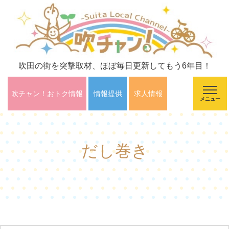
吹田の街を突撃取材、ほぼ毎日更新してもう6年目！
吹チャン！おトク情報
情報提供
求人情報
メニュー
だし巻き