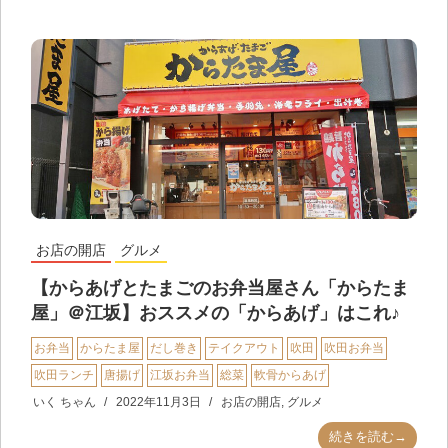
お店の開店
グルメ
【からあげとたまごのお弁当屋さん「からたま
屋」＠江坂】おススメの「からあげ」はこれ♪
お弁当
からたま屋
だし巻き
テイクアウト
吹田
吹田お弁当
吹田ランチ
唐揚げ
江坂お弁当
総菜
軟骨からあげ
いく ちゃん
2022年11月3日
お店の開店
,
グルメ
続きを読む→