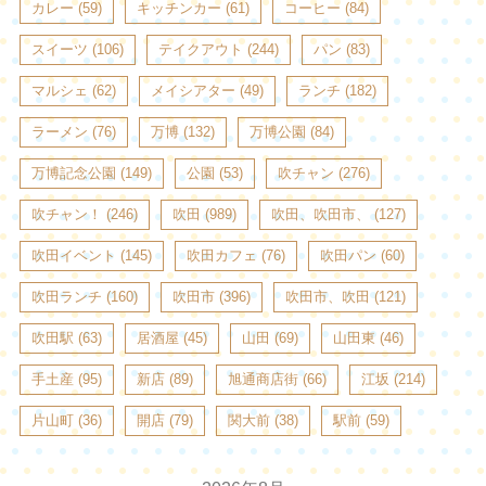
カレー
(59)
キッチンカー
(61)
コーヒー
(84)
スイーツ
(106)
テイクアウト
(244)
パン
(83)
マルシェ
(62)
メイシアター
(49)
ランチ
(182)
ラーメン
(76)
万博
(132)
万博公園
(84)
万博記念公園
(149)
公園
(53)
吹チャン
(276)
吹チャン！
(246)
吹田
(989)
吹田、吹田市、
(127)
吹田イベント
(145)
吹田カフェ
(76)
吹田パン
(60)
吹田ランチ
(160)
吹田市
(396)
吹田市、吹田
(121)
吹田駅
(63)
居酒屋
(45)
山田
(69)
山田東
(46)
手土産
(95)
新店
(89)
旭通商店街
(66)
江坂
(214)
片山町
(36)
開店
(79)
関大前
(38)
駅前
(59)