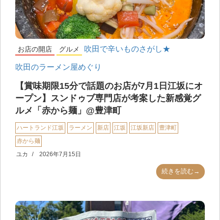
吹田で辛いものさがし★
お店の開店
グルメ
吹田のラーメン屋めぐり
【賞味期限15分で話題のお店が7月1日江坂にオ
ープン】スンドゥブ専門店が考案した新感覚グ
ルメ「赤から麺」@豊津町
ハートランド江坂
ラーメン
新店
江坂
江坂新店
豊津町
赤から麺
ユカ
2026年7月15日
続きを読む→