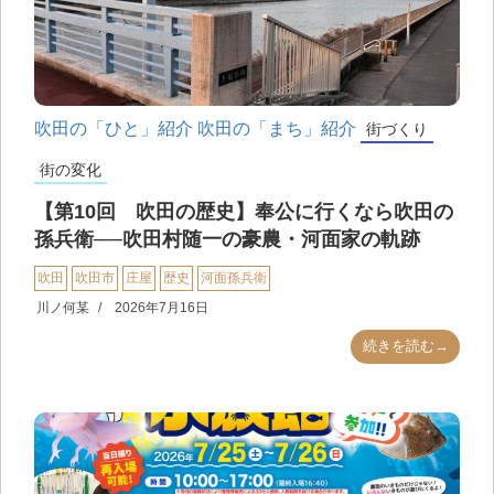
吹田の「ひと」紹介
吹田の「まち」紹介
街づくり
街の変化
【第10回 吹田の歴史】奉公に行くなら吹田の
孫兵衛──吹田村随一の豪農・河面家の軌跡
吹田
吹田市
庄屋
歴史
河面孫兵衛
川ノ何某
2026年7月16日
続きを読む→