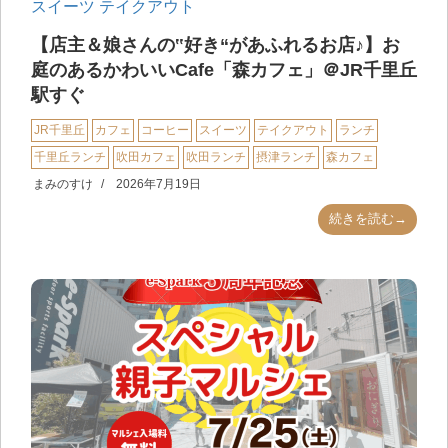
スイーツ
テイクアウト
【店主＆娘さんの‟好き“があふれるお店♪】お
庭のあるかわいいCafe「森カフェ」＠JR千里丘
駅すぐ
JR千里丘
カフェ
コーヒー
スイーツ
テイクアウト
ランチ
千里丘ランチ
吹田カフェ
吹田ランチ
摂津ランチ
森カフェ
まみのすけ
2026年7月19日
続きを読む→