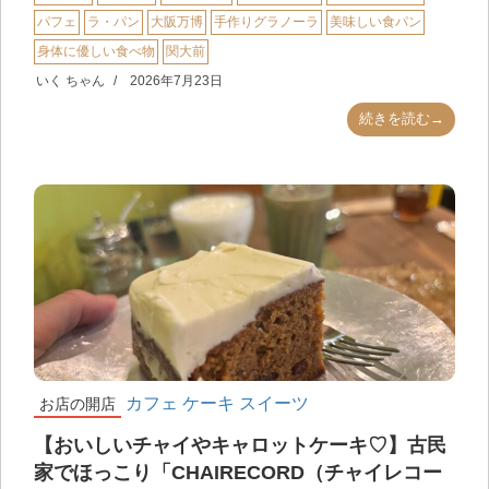
パフェ
ラ・パン
大阪万博
手作りグラノーラ
美味しい食パン
身体に優しい食べ物
関大前
いく ちゃん
2026年7月23日
続きを読む→
カフェ
ケーキ
スイーツ
お店の開店
【おいしいチャイやキャロットケーキ♡】古民
家でほっこり「CHAIRECORD（チャイレコー