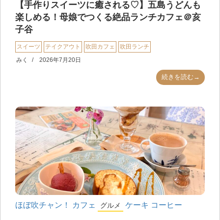
【手作りスイーツに癒される♡】五島うどんも
楽しめる！母娘でつくる絶品ランチカフェ＠亥
子谷
スイーツ
テイクアウト
吹田カフェ
吹田ランチ
みく
2026年7月20日
続きを読む→
ほぼ吹チャン！
カフェ
ケーキ
コーヒー
グルメ