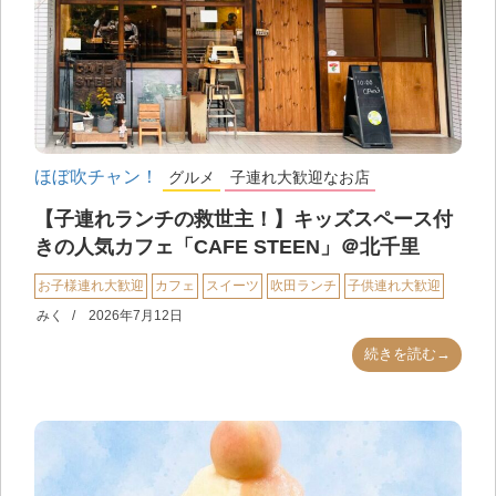
ほぼ吹チャン！
グルメ
子連れ大歓迎なお店
【子連れランチの救世主！】キッズスペース付
きの人気カフェ「CAFE STEEN」＠北千里
お子様連れ大歓迎
カフェ
スイーツ
吹田ランチ
子供連れ大歓迎
みく
2026年7月12日
続きを読む→