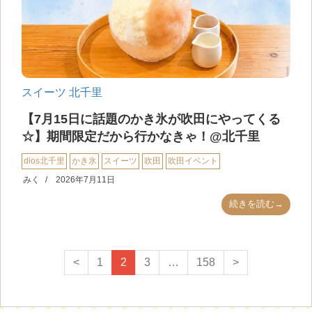
スイーツ
北千里
【7月15日に話題のかき氷が吹田にやってくる
☆】期間限定だから行かなきゃ！@北千里
dios北千里
かき氷
スイーツ
吹田
吹田イベント
みく
2026年7月11日
続きを読む→
<
1
2
3
…
158
>