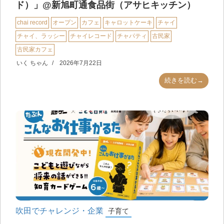
ド）」@新旭町通食品街（アサヒキッチン）
chai record
オープン
カフェ
キャロットケーキ
チャイ
チャイ、ラッシー
チャイレコード
チャパティ
古民家
古民家カフェ
いく ちゃん
2026年7月22日
続きを読む→
吹田でチャレンジ・企業
子育て