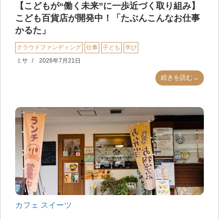
【こどもが“働く未来”に一歩近づく取り組み】
こども百貨店が開発中！「たぶんこんなお仕事
かるた」
クラウドファンディング
仕事
子ども
学び
ミサ
2026年7月21日
続きを読む→
カフェ
スイーツ