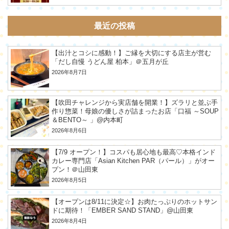
最近の投稿
【出汁とコシに感動！】ご縁を大切にする店主が営む
「だし自慢 うどん屋 柏本」＠五月が丘
2026年8月7日
【吹田チャレンジから実店舗を開業！】ズラリと並ぶ手
作り惣菜！母娘の優しさが詰まったお店「口福 ～SOUP
＆BENTO～ 」@内本町
2026年8月6日
【7/9 オープン！】コスパも居心地も最高♡本格インド
カレー専門店「Asian Kitchen PAR（パール）」がオー
プン！＠山田東
2026年8月5日
【オープンは8/11に決定☆】お肉たっぷりのホットサン
ドに期待！「EMBER SAND STAND」@山田東
2026年8月4日