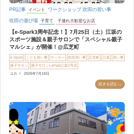
PR記事
ワークショップ
吹田の習い事
イベント
吹田の遊び場
子育て
子連れ大歓迎なお店
【e-Spark3周年記念！】7月25日（土）江坂の
スポーツ施設＆親子サロンで「スペシャル親子
マルシェ」が開催！@広芝町
e-Spark
こども習い事
サッカー
吹田習い事
広芝町
江坂
習い事
親子サロン
親子サロンLaPark江坂2号店
ユカ
2026年7月18日
続きを読む→