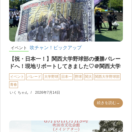
吹チャン！ピックアップ
イベント
【祝・日本一！】関西大学野球部の優勝パレー
ドへ！現地リポートしてきました♡＠関西大学
イベント
パレード
大学野球
日本一
野球
関大
関西大学野球部
青春
いく ちゃん
2026年7月14日
続きを読む→