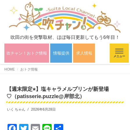
吹田の街を突撃取材、ほぼ毎日更新してもう6年目！
吹チャン！おトク情報
情報提供
求人情報
メニュー
HOME
おトク情報
【週末限定⭐︎】塩キャラメルプリンが新登場
♡（patisserie.puzzle@岸部北）
いく ちゃん
2026年6月28日
F
T
E
Li
共