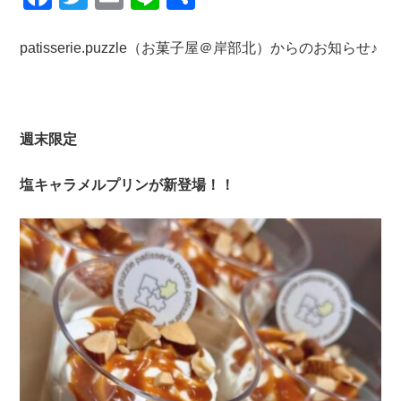
a
wi
m
n
有
c
tt
ail
e
patisserie.puzzle（お菓子屋＠岸部北）からのお知らせ♪
e
er
b
o
週末限定
o
塩キャラメルプリンが新登場！！
k