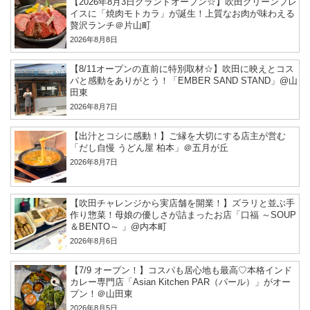
【2026年8月3日グランドオープン☆】吹田グリーンプレ
イスに「焼肉モトカラ」が誕生！上質なお肉が味わえる
贅沢ランチ＠片山町
2026年8月8日
【8/11オープンの直前に特別取材☆】吹田に映えとコス
パと感動をありがとう！「EMBER SAND STAND」@山
田東
2026年8月7日
【出汁とコシに感動！】ご縁を大切にする店主が営む
「だし自慢 うどん屋 柏本」＠五月が丘
2026年8月7日
【吹田チャレンジから実店舗を開業！】ズラリと並ぶ手
作り惣菜！母娘の優しさが詰まったお店「口福 ～SOUP
＆BENTO～ 」@内本町
2026年8月6日
【7/9 オープン！】コスパも居心地も最高♡本格インド
カレー専門店「Asian Kitchen PAR（パール）」がオー
プン！＠山田東
2026年8月5日