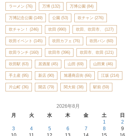
ラーメン
(76)
万博
(132)
万博公園
(84)
万博記念公園
(149)
公園
(53)
吹チャン
(276)
吹チャン！
(246)
吹田
(990)
吹田、吹田市、
(127)
吹田イベント
(145)
吹田カフェ
(76)
吹田パン
(60)
吹田ランチ
(160)
吹田市
(396)
吹田市、吹田
(121)
吹田駅
(63)
居酒屋
(45)
山田
(69)
山田東
(46)
手土産
(95)
新店
(90)
旭通商店街
(66)
江坂
(214)
片山町
(36)
開店
(79)
関大前
(38)
駅前
(59)
2026年8月
月
火
水
木
金
土
日
1
2
3
4
5
6
7
8
9
10
11
12
13
14
15
16