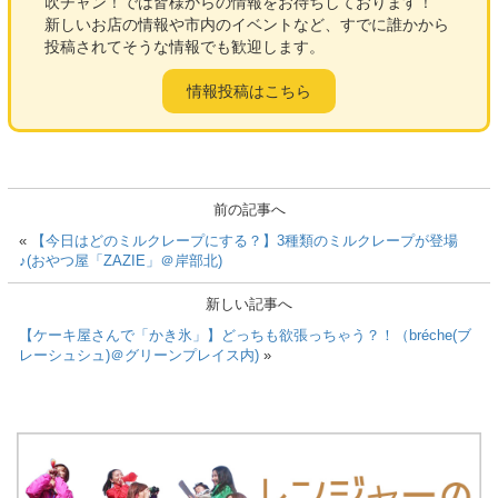
c
tt
ail
e
吹チャン！では皆様からの情報をお待ちしております！
新しいお店の情報や市内のイベントなど、すでに誰かから
e
er
投稿されてそうな情報でも歓迎します。
b
情報投稿はこちら
o
o
k
前の記事へ
«
【今日はどのミルクレープにする？】3種類のミルクレープが登場
♪(おやつ屋「ZAZIE」＠岸部北)
新しい記事へ
【ケーキ屋さんで「かき氷」】どっちも欲張っちゃう？！（bréche(ブ
レーシュシュ)＠グリーンプレイス内)
»