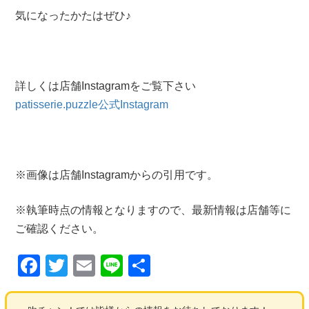
気になったかたはぜひ♪
詳しくは店舗Instagramをご覧下さい
patisserie.puzzle公式Instagram
※画像は店舗Instagramからの引用です。
※執筆時点の情報となりますので、最新情報は店舗等に
ご確認ください。
F
T
E
Li
共
a
wi
m
n
有